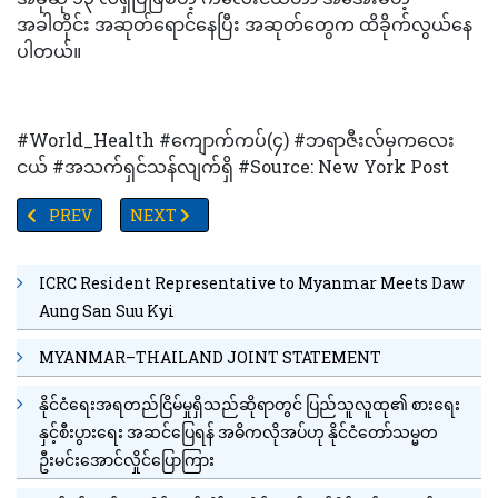
အခါတိုင်း အဆုတ်ရောင်နေပြီး အဆုတ်တွေက ထိခိုက်လွယ်နေ
ပါတယ်။
#World_Health #ကျောက်ကပ်(၄) #ဘရာဇီးလ်မှကလေး
ငယ် #အသက်ရှင်သန်လျက်ရှိ #Source: New York Post
PREVIOUS ARTICLE: ၂၀၂၄ရွေးကောက်ပွဲ ကိုယ်စားလှယ်လောင်းအဖြစ်မ
NEXT ARTICLE: နားသန့်ရှင်းရေးအတွက် အကောင်းဆုံးနည
PREV
NEXT
ICRC Resident Representative to Myanmar Meets Daw
Aung San Suu Kyi
MYANMAR–THAILAND JOINT STATEMENT
နိုင်ငံရေးအရတည်ငြိမ်မှုရှိသည်ဆိုရာတွင် ပြည်သူလူထု၏ စားရေး
နှင့်စီးပွားရေး အဆင်ပြေရန် အဓိကလိုအပ်ဟု နိုင်ငံတော်သမ္မတ
ဦးမင်းအောင်လှိုင်ပြောကြား