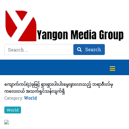
Search
Search
ကျောက်ကပ်(၄)ခုဖြင့် ရှားရှားပါးပါးမွေးဖွားလာသည့် ဘရာဇီးလ်မှ
ကလေးငယ် အသက်ရှင်သန်လျက်ရှိ
Category:
World
World