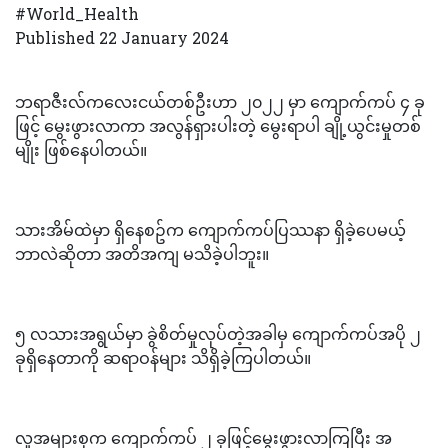
#World_Health
Published 22 January 2024
ဘရာဇီးလ်ကလေးငယ်တစ်ဦးဟာ ၂၀၂၂ မှာ ကျောက်ကပ် ၄ ခု
ဖြင့် မွေးဖွားလာကာ အလွန်ရှားပါးတဲ့ မွေးရာပါ ချို့ယွင်းမှုတစ်
မျိုး ဖြစ်နေပါတယ်။
သားအိမ်ထဲမှာ ရှိနေစဥ်က ကျောက်ကပ်ပြဿနာ ရှိခဲ့ပေမယ့်
ဘာလဲဆိုတာ အတိအကျ မသိခဲ့ပါဘူး။
၅ လသားအရွယ်မှာ ခွဲစိတ်မှုလုပ်တဲ့အခါမှ ကျောက်ကပ်အပို ၂
ခုရှိနေတာကို ဆရာဝန်များ သိရှိခဲ့ကြပါတယ်။
လူအများစုက ကျောက်ကပ် ၂ ခုဖြင့်မွေးဖွားလာကြပြီး အ