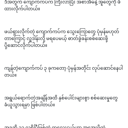
ဒီအတွက် ကျောက်ကပ်က ကြီးလာပြီး အစာအိမ်နဲ့ အူတွေကို ဖိ
ထားလိုက်ပါတယ်။
ဖယ်ရှားလိုက်တဲ့ ကျောက်ကပ်က သွေးကြောတွေ ပုံမှန်မဟုတ်
တာကြောင့် လှူဒါန်းလို့ မရပေမယ့် ဓာတ်ခွဲခန်းစစ်ဆေးဖို့
ပို့ဆောင်လိုက်ပါတယ်။
ကျန်တဲ့ကျောက်ကပ် ၃ ခုကတော့ ပုံမှန်အတိုင်း လုပ်ဆောင်နေပါ
တယ်။
အရွယ်ရောက်တဲ့အချိန်အထိ နှစ်ပေါင်းများစွာ စစ်ဆေးမှုတွေ
ခံယူသွားရမှာ ဖြစ်ပါတယ်။
အခုဆို ၁၃ လရှိပြီဖြစ်တဲ့ ကလေးငယ်ဟာ အအေးမိတဲ့