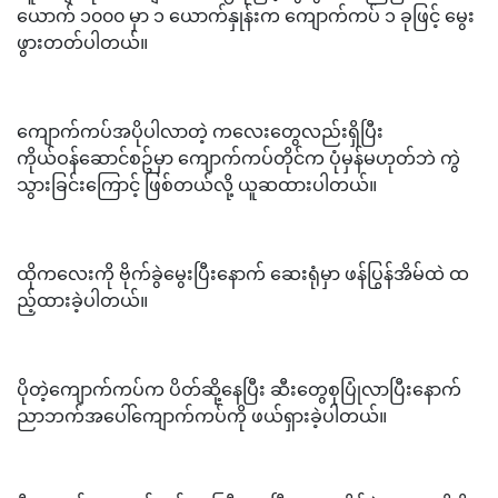
ယောက် ၁၀၀၀ မှာ ၁ ယောက်နှုန်းက ကျောက်ကပ် ၁ ခုဖြင့် မွေး
ဖွားတတ်ပါတယ်။
ကျောက်ကပ်အပိုပါလာတဲ့ ကလေးတွေလည်းရှိပြီး
ကိုယ်ဝန်ဆောင်စဥ်မှာ ကျောက်ကပ်တိုင်က ပုံမှန်မဟုတ်ဘဲ ကွဲ
သွားခြင်းကြောင့် ဖြစ်တယ်လို့ ယူဆထားပါတယ်။
ထိုကလေးကို ဗိုက်ခွဲမွေးပြီးနောက် ဆေးရုံမှာ ဖန်ပြွန်အိမ်ထဲ ထ
ည့်ထားခဲ့ပါတယ်။
ပိုတဲ့ကျောက်ကပ်က ပိတ်ဆို့နေပြီး ဆီးတွေစုပြုံလာပြီးနောက်
ညာဘက်အပေါ်ကျောက်ကပ်ကို ဖယ်ရှားခဲ့ပါတယ်။