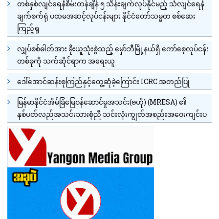
တစ်နှစ်လျင်ရေနံစိမ်းတန်ချိန် ၅ သိန်းချက်လုပ်နိုင်မည့် သံလျင်ရေနံ
ချက်စက်ရုံ ပထမအဆင့်လုပ်ငန်းများ နိုင်ငံတော်သမ္မတ စစ်ဆေး
ကြည့်ရှု
လျှပ်စစ်ဓါတ်အား ခိုးယူသုံးစွဲသည့် မှော်ဘီမြို့နယ်ရှိ ကော်စေ့လုပ်ငန်း
တစ်ခုကို သက်ဆိုင်ရာက အရေးယူ
ဒေါ်အောင်ဆန်းစုကြည်နှင့်တွေ့ဆုံခဲ့ကြောင်း ICRC အတည်ပြု
မြန်မာနိုင်ငံအိမ်ခြံမြေဝန်ဆောင်မှုအသင်း(ဗဟို) (MRESA) ၏
နှစ်ပတ်လည်အသင်းသားစုံညီ သင်းလုံးကျွတ်အစည်းအဝေးကျင်းပ