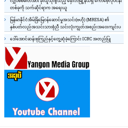
လျှပ်စစ်ဓါတ်အား ခိုးယူသုံးစွဲသည့် မှော်ဘီမြို့နယ်ရှိ ကော်စေ့လုပ်ငန်း
တစ်ခုကို သက်ဆိုင်ရာက အရေးယူ
မြန်မာနိုင်ငံအိမ်ခြံမြေဝန်ဆောင်မှုအသင်း(ဗဟို) (MRESA) ၏
နှစ်ပတ်လည်အသင်းသားစုံညီ သင်းလုံးကျွတ်အစည်းအဝေးကျင်းပ
ဒေါ်အောင်ဆန်းစုကြည်နှင့်တွေ့ဆုံခဲ့ကြောင်း ICRC အတည်ပြု