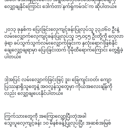
လျှော့ချနိုင်ကြောင်း ဒေါက်တာ'နက်ရှ်ကမ်ဒင်'က ဆိုပါတယ်။
၂၀၁၃ ခုနှစ်က ပြေးခြင်းလေ့ကျင့်ခန်းပြုလုပ်သူ ၃၃,၀၆၀ ဦးနဲ့
လမ်းလျှောက်လေ့ကျင့်ခန်းပြုလုပ်သူ ၁၅,၀၄၅ ဦးတို့ကို လေ့လာ
ခဲ့ရာ ခပ်သွက်သွက်လမ်းလျှောက်ခြင်းက နှလုံးရောဂါဖြစ်နိုင်
ချေလျှော့ချရာမှာ ပြေးခြင်းထက် ပိုမိုထိရောက်ကြောင်း တွေ့ရှိခဲ့
ပါတယ်။
ဒါ့အပြင် လမ်းလျှောက်ခြင်းဖြင့် ဒူး၊ ခြေကျင်းဝတ်၊ ကျော
ပြဿနာရှိသူတွေနဲ့ အဝလွန်သူတွေမှာ ကိုယ်အလေးချိန်ကို
လည်း လျှော့ချပေးနိုင်ပါတယ်။
ကြွက်သားတွေကို အကြောလျှော့ပြီးတဲ့အခါ
သွေးပူလေ့ကျင့်ခန်း ၁၀ မိနစ်ခန့်ပြုလုပ်ပြီး အဆစ်အမြစ်