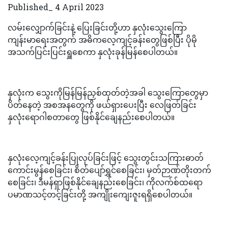
Published_ 4 April 2023
လမ်းလျှောက်ခြင်းနဲ့ ပြေးခြင်းတို့ဟာ နှလုံးသွေးကြော
ကျန်းမာရေးအတွက် အဓိကလေ့ကျင့်ခန်းတွေဖြစ်ပြီး ပိုမို
အသက်ပြင်းပြင်းရှူစေကာ နှလုံးခုန်မြန်စေပါတယ်။
နှလုံးက သွေးကိုမြန်မြန်ညှစ်ထုတ်တဲ့အခါ သွေးကြောတွေမှာ
ပိတ်နေတဲ့ အစအနတွေကို ဖယ်ရှားပေးပြီး လေဖြတ်ခြင်း
နှလုံးရောဂါစတာတွေ ဖြစ်နိုင်ချေနည်းစေပါတယ်။
နှလုံးလေ့ကျင့်ခန်းပြုလုပ်ခြင်းဖြင့် သွေးတွင်းသကြားဓာတ်
ကောင်းမွန်စေခြင်း၊ စိတ်ပျော်ရွှင်စေခြင်း၊ မှတ်ဉာဏ်တိုးတက်
စေခြင်း၊ ဒီမန်ရှာဖြစ်နိုင်ချေနည်းစေခြင်း၊ ကိုလက်စ်ထရော
ပမာဏသင့်တင့်ခြင်းတို့ အကျိုးကျေးဇူးရရှိစေပါတယ်။