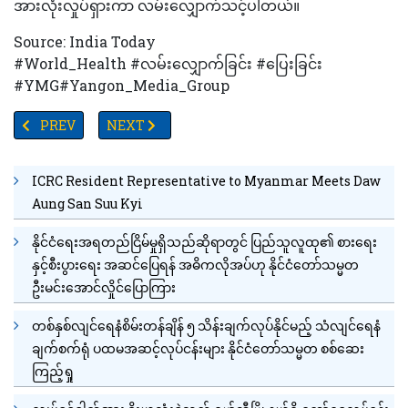
အားလုံးလှုပ်ရှားကာ လမ်းလျှောက်သင့်ပါတယ်။
Source: India Today
#World_Health #လမ်းလျှောက်ခြင်း #ပြေးခြင်း
#YMG#Yangon_Media_Group
PREVIOUS ARTICLE: မနက်စာစားပြီးမှ သွားတိုက်ခြင်းမျိုး မပြုလုပ်သင့
NEXT ARTICLE: ဗီယက်နမ်မှ ပထမဆုံးအသုတ် ဒူးရင်းသီး
PREV
NEXT
ICRC Resident Representative to Myanmar Meets Daw
Aung San Suu Kyi
နိုင်ငံရေးအရတည်ငြိမ်မှုရှိသည်ဆိုရာတွင် ပြည်သူလူထု၏ စားရေး
နှင့်စီးပွားရေး အဆင်ပြေရန် အဓိကလိုအပ်ဟု နိုင်ငံတော်သမ္မတ
ဦးမင်းအောင်လှိုင်ပြောကြား
တစ်နှစ်လျင်ရေနံစိမ်းတန်ချိန် ၅ သိန်းချက်လုပ်နိုင်မည့် သံလျင်ရေနံ
ချက်စက်ရုံ ပထမအဆင့်လုပ်ငန်းများ နိုင်ငံတော်သမ္မတ စစ်ဆေး
ကြည့်ရှု