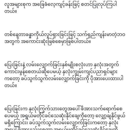
လူအများစုက အခြေခံလေ့ကျင့်ခန်းဖြင့် စတင်ပြုလုပ်ကြပါ
တယ်။
တစ်နေ့တာခန္ဓာကိုယ်လှုပ်ရှားခြင်းဖြင့် သက်ရှည်ကျန်းမာတဲ့ဘဝ
အတွက် အကောင်းဆုံးဖြစ်စေမှာဖြစ်ပါတယ်။
ပြေးခြင်းနဲ့ လမ်းလျှောက်ခြင်းနှစ်မျိုးစလုံးဟာ နှလုံးအတွက်
ကောင်းမွန်စေတယ်ဆိုပေမယ့် နှလုံးကျွမ်းကျင်ပညာရှင်များ
ကတော့ ခပ်သွက်သွက်လမ်းလျှောက်ခြင်းကို ပိုအားပေးထားပါ
တယ်။
ပြေးခြင်းက နှလုံးကြွက်သားတွေအပေါ် ဖိအားသက်ရောက်စေ
ပေမယ့် အရွယ်မတိုင်ခင်သေဆုံးနိုင်ချေကိုတော့ လျှော့ချနိုင်ဖွယ်
မရှိကြောင်း၊ ခပ်သွက်သွက်လမ်းလျှောက်ခြင်းကတော့ နှလုံး
အပေါ် ဖိအားနည်းစေကာ အရွယ်မတိုင်ခင်သေဆုံးနိုင်ချေကို