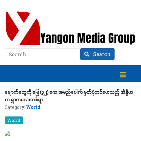
Search
Search
မျောက်တွေကို မြေ (၃၂) ဧက အမည်ပေါက် မှတ်ပုံတင်ပေးသည့် အိန္ဒိယ
က ရွာကလေးတစ်ရွာ
Category:
World
World