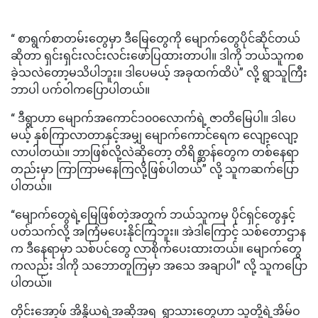
“ စာရွက်စာတမ်းတွေမှာ ဒီမြေတွေကို မျောက်တွေပိုင်ဆိုင်တယ်
ဆိုတာ ရှင်းရှင်းလင်းလင်းဖော်ပြထားတာပါ။ ဒါကို ဘယ်သူကစ
ခဲ့သလဲတော့မသိပါဘူး။ ဒါပေမယ့် အခုထက်ထိပဲ” လို့ ရွာသူကြီး
ဘာပါ ပက်ဝါကပြောပါတယ်။
“ ဒီရွာဟာ မျောက်အကောင်၁၀၀လောက်ရဲ့ ဇာတိမြေပါ။ ဒါပေ
မယ့် နှစ်ကြာလာတာနှင့်အမျှ မျောက်ကောင်ရေက လျော့လျော့
လာပါတယ်။ ဘာဖြစ်လို့လဲဆိုတော့ တိရိစ္ဆာန်တွေက တစ်နေရာ
တည်းမှာ ကြာကြာမနေကြလို့ဖြစ်ပါတယ်” လို့ သူကဆက်ပြော
ပါတယ်။
“မျောက်တွေရဲ့မြေဖြစ်တဲ့အတွက် ဘယ်သူကမှ ပိုင်ရှင်တွေနှင့်
ပတ်သက်လို့ အကြံမပေးနိုင်ကြဘူး။ အဲဒါကြောင့် သစ်တောဌာန
က ဒီနေရာမှာ သစ်ပင်တွေ လာစိုက်ပေးထားတယ်။ မျောက်တွေ
ကလည်း ဒါကို သဘောတူကြမှာ အသေ အချာပါ” လို့ သူကပြော
ပါတယ်။
တိုင်းအော့ဖ် အိန္ဒိယရဲ့အဆိုအရ ရွာသားတွေဟာ သူတို့ရဲ့အိမ်ဝ