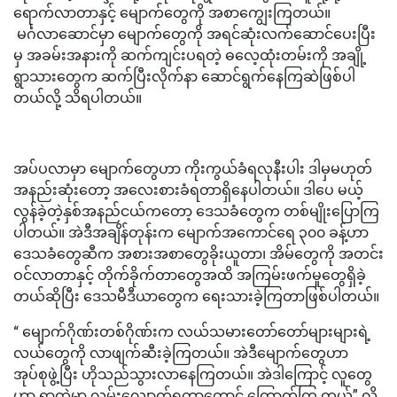
ရောက်လာတာနှင့် မျောက်တွေကို အစာကျွေးကြတယ်။
မင်္ဂလာဆောင်မှာ မျောက်တွေကို အရင်ဆုံးလက်ဆောင်ပေးပြီး
မှ အခမ်းအနားကို ဆက်ကျင်းပရတဲ့ ဓလေ့ထုံးတမ်းကို အချို့
ရွာသားတွေက ဆက်ပြီးလိုက်နာ ဆောင်ရွက်နေကြဆဲဖြစ်ပါ
တယ်လို့ သိရပါတယ်။
အပ်ပလာမှာ မျောက်တွေဟာ ကိုးကွယ်ခံရလုနီးပါး ဒါမှမဟုတ်
အနည်းဆုံးတော့ အလေးစားခံရတာရှိနေပါတယ်။ ဒါပေ မယ့်
လွန်ခဲ့တဲ့နှစ်အနည်ငယ်ကတော့ ဒေသခံတွေက တစ်မျိုးပြောကြ
ပါတယ်။ အဲဒီအချိန်တုန်းက မျောက်အကောင်ရေ ၃၀၀ ခန့်ဟာ
ဒေသခံတွေဆီက အစားအစာတွေခိုးယူတာ၊ အိမ်တွေကို အတင်း
ဝင်လာတာနှင့် တိုက်ခိုက်တာတွေအထိ အကြမ်းဖက်မှုတွေရှိခဲ့
တယ်ဆိုပြီး ဒေသမီဒီယာတွေက ရေးသားခဲ့ကြတာဖြစ်ပါတယ်။
“ မျောက်ဂိုဏ်းတစ်ဂိုဏ်းက လယ်သမားတော်တော်များများရဲ့
လယ်တွေကို လာဖျက်ဆီးခဲ့ကြတယ်။ အဲဒီမျောက်တွေဟာ
အုပ်စုဖွဲ့ပြီး ဟိုသည်သွားလာနေကြတယ်။ အဲဒါကြောင့် လူတွေ
ဟာ ရွာထဲမှာ လမ်းလျှောက်ရတာတောင် ကြောက်ကြ တယ်” လို့