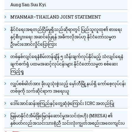
Aung San Suu Kyi
MYANMAR–THAILAND JOINT STATEMENT
နိုင်ငံရေးအရတည်ငြိမ်မှုရှိသည်ဆိုရာတွင် ပြည်သူလူထု၏ စားရေး
နှင့်စီးပွားရေး အဆင်ပြေရန် အဓိကလိုအပ်ဟု နိုင်ငံတော်သမ္မတ
ဦးမင်းအောင်လှိုင်ပြောကြား
တစ်နှစ်လျင်ရေနံစိမ်းတန်ချိန် ၅ သိန်းချက်လုပ်နိုင်မည့် သံလျင်ရေနံ
ချက်စက်ရုံ ပထမအဆင့်လုပ်ငန်းများ နိုင်ငံတော်သမ္မတ စစ်ဆေး
ကြည့်ရှု
လျှပ်စစ်ဓါတ်အား ခိုးယူသုံးစွဲသည့် မှော်ဘီမြို့နယ်ရှိ ကော်စေ့လုပ်ငန်း
တစ်ခုကို သက်ဆိုင်ရာက အရေးယူ
ဒေါ်အောင်ဆန်းစုကြည်နှင့်တွေ့ဆုံခဲ့ကြောင်း ICRC အတည်ပြု
မြန်မာနိုင်ငံအိမ်ခြံမြေဝန်ဆောင်မှုအသင်း(ဗဟို) (MRESA) ၏
နှစ်ပတ်လည်အသင်းသားစုံညီ သင်းလုံးကျွတ်အစည်းအဝေးကျင်းပ