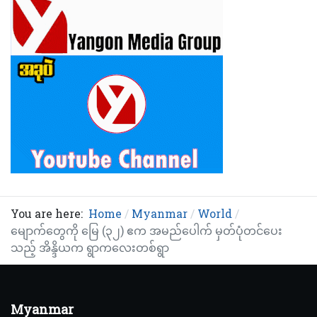
You are here:
Home
Myanmar
World
မျောက်တွေကို မြေ (၃၂) ဧက အမည်ပေါက် မှတ်ပုံတင်ပေး
သည့် အိန္ဒိယက ရွာကလေးတစ်ရွာ
Myanmar