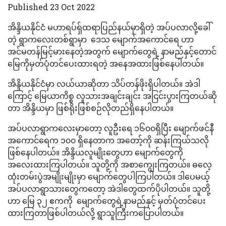
Published 23 Oct 2022
အိန္ဒိယနိုင်ငံ မဟာရပ်ရှ်ထရာပြည်နယ်မှာရှိတဲ့ အပ်ပလာလို့ခေါ်
တဲ့ ရွာကလေးတစ်ရွာမှာ ဒေသ မျောက်အကောင်ရေ ဟာ
အင်မတန်မြင့်မားနေတဲ့အတွက် မျောက်တွေရဲ့ နာမည်နှင့်တောင်
မြေကိုမှတ်ပုံတင်ပေးထားရတဲ့ အနေအထားဖြစ်နေပါတယ်။
အိန္ဒိယနိုင်ငံမှာ လယ်ယာဆိုတာ သိပ်တန်ဖိုးရှိပါတယ်။ အဲဒါ
ကြောင့် မြေယာကိစ္စ လူသားအချင်းချင်း အငြင်းပွားကြတယ်ဆို
တာ အိန္ဒိယမှာ ဖြစ်ရိုးဖြစ်စဉ်လိုတည်ရှိနေပါတယ်။
အပ်ပလာရွာကလေးမှာတော့ လူဦးရေ ၁၆၀၀ရှိပြီး မျောက်ဖင်နီ
အကောင်ရေက ၁၀၀ ရှိနေတာက အတော့်ကို ဆန်းကြယ်သလို
ဖြစ်နေပါတယ်။ အိန္ဒိယလူမျိုးတွေဟာ မျောက်တွေကို
အလေးထားကြပါတယ်။ သူတို့ကို အစာကျွေးကြတယ်။ ဓလေ့
ထုံးတမ်းပွဲအမျိုးမျိုးမှာ မျောက်တွေပါကြပါတယ်။ ဒါပေမယ့်
အပ်ပလာရွာသားတွေကတော့ အဲဒါတွေထက်ပိုပါတယ်။ သူတို့
ဟာ မြေ ၃၂ ဧကကို မျောက်တွေရဲ့နာမည်နှင့် မှတ်ပုံတင်ပေး
ထားကြတာဖြစ်ပါတယ်လို့ ရွာသူကြီးကပြောပါတယ်။