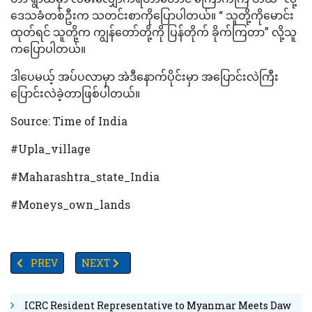
ဒေသခံတစ်ဦးက သတင်းစာကိုပြောပါတယ်။ “ သူတို့ကိုမောင်း
ထုတ်ရင် သူတို့က ကျွန်တော်တို့ကို ပြန်တိုက် ခိုက်ကြတာ” လို့သူ
ကပြောပါတယ်။
ဒါပေမယ့် အပ်ပလာမှာ အဲဒီနောက်ပိုင်းမှာ အပြောင်းလဲကြီး
ပြောင်းလဲခဲ့တာဖြစ်ပါတယ်။
Source: Time of India
#Upla_village
#Maharashtra_state_India
#Moneys_own_lands
PREVIOUS ARTICLE: စိတ်တည်ငြိမ်မှုရှာဖွေရင်းနှင့် အသက်၆၅နစ်အရွ
NEXT ARTICLE: “ကျွန်မရဲ့အမာရွတ်တွေက လှပတယ်”ဆိုသည
PREV
NEXT
ICRC Resident Representative to Myanmar Meets Daw