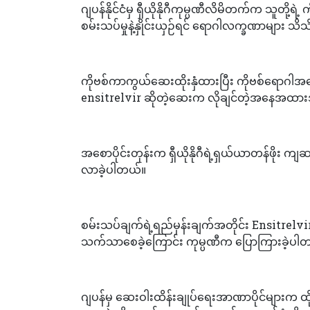
ဂျပန်နိုင်ငံမှ ရှီယိုနိုဂီကုမ္ပဏီလိမိတက်က သူ
စမ်းသပ်မှုနဲ့နှိုင်းယှဉ်ရင် ရောဂါလက္ခဏာများ
ကိုဗစ်ကာကွယ်ဆေးထိုးနှံထားပြီး ကိုဗစ်ရောဂါအပျေ
ensitrelvir ဆိုတဲ့ဆေးက လိုချင်တဲ့အနေအထားအတ
အစောပိုင်းတုန်းက ရှီယိုနိုဂီရဲ့ရှယ်ယာတန်ဖိုး ကျ
လာခဲ့ပါတယ်။
စမ်းသပ်ချက်ရဲ့ရည်မှန်းချက်အတိုင်း Ensitrelvir 
သက်သာစေခဲ့ကြောင်း ကုမ္ပဏီက ပြောကြားခဲ့ပါ
ဂျပန်မှ ဆေးဝါးထိန်းချုပ်ရေးအာဏာပိုင်များက ထ