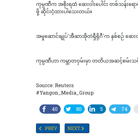
ကုမ္ပဏီက အစိုးရထံ ဆေးဝါးပေါင်း တစ်သန်းရ
ဖို့ ဆိုင်းငံ့ထားပါသေးတယ်။
အမှုဆောင်ချုပ်'အီဆာအိုတဲရှီရိုဂီ'က နှစ်စဉ် ဆေ
ကုမ္ပဏီဟာ ကမ္ဘာတဝှမ်းမှာ တတိယအဆင့်စမ်းသပ်ခ
Source: Reuters
#Yangon_Media_Group
40
80
5
74
PREVIOUS ARTICLE: ရုရှားကို ပြစ်တင်ရှုတ်ချသည့် ဆုံ
NEXT ARTICLE: လူသားများ၏ စိတ်ဖိစီးမှ
PREV
NEXT