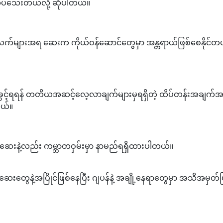
ပ်သေးတယ်လို့ ဆိုပါတယ်။
်အလက်များအရ ဆေးက ကိုယ်ဝန်ဆောင်တွေမှာ အန္တရာယ်ဖြစ်စေနိုင်တယ်
တ်ပြုခွင့်ရရန် တတိယအဆင့်လေ့လာချက်များမှရရှိတဲ့ ထိပ်တန်းအချက
တယ်။
622 ဆေးနဲ့လည်း ကမ္ဘာတဝှမ်းမှာ နာမည်ရရှိထားပါတယ်။
ာက်ဆေးတွေနဲ့အပြိုင်ဖြစ်နေပြီး ဂျပန်နဲ့ အချို့နေရာတွေမှာ အသိအမှတ