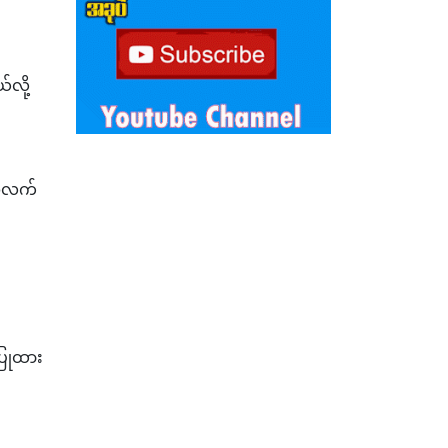
လို့
်အလက်
်ပြုထား