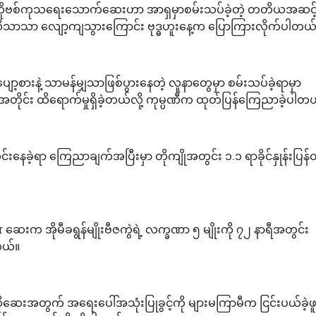
တို့ရဲ့ ကိုဗစ်ကုသရေးသောက်ဆေးဟာ အာရှမှာစမ်းသပ်ခဲ့တဲ့ တတိယအဆင့
 သိသိသာသာ လျော့ကျသွားကြောင်း ဗုဒ္ဓဟူးနေ့က ပြောကြားလိုက်ပါတယ
ာ့စားနဲ့ သာမန်မျှသာဖြစ်ပွားနေတဲ့ လူနာတွေမှာ စမ်းသပ်ခဲ့ရာမှာ
ိုင်း ထိရောက်မှုရှိခဲ့တယ်လို့ ကုမ္ပဏီက ထုတ်ပြန်ကြေညာခဲ့ပါတ
ဆင်းနေခဲ့ရာ ကြေညာချက်အပြီးမှာ တိုကျိုအတွင်း ၁.၁ ရာခိုင်နှုန်းပြန
ဆေးက အိုမီခရွန်မျိုးဗီဇကွဲရဲ့ လက္ခဏာ ၅ မျိုးကို ၇၂ နာရီအတွင်း
တယ်။
ိုဆေးအတွက် အရေးပေါ်အသုံးပြုခွင့်ကို များမကြာမီက ငြင်းပယ်ခဲ့