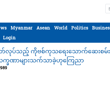
Se
ews
Myanmar
Asean
World
Politics
Busines
Login
ပဏီမှထုတ်လုပ်သည့် ကိုဗစ်ကုသရေးသောက်ဆေးစမ်
ါလက္ခဏာများသက်သာခဲ့ဟုကြေညာ
 989