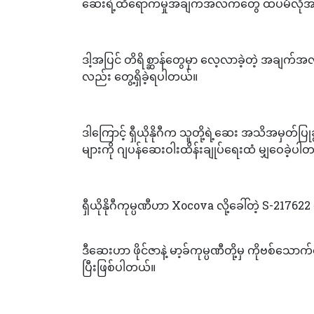
ဆေးရဲ့ထိရောက်မှုအချက်အလက်တွေ ထပ်မံလိုအ
ဒါ့အပြင် တိရိစ္ဆာန်တွေမှာ လေ့လာခဲ့တဲ့ အချက
လည်း တွေ့ရှိခဲ့ရပါတယ်။
ဒါကြောင့် ရှီယိုနိုဂီက သူတို့ရဲ့ဆေး အသိအမှ
များကို ဂျပန်ဆေးဝါးထိန်းချုပ်ရေးထံ မျှဝေခဲ့ပါ
ရှီယိုနိုဂီကုမ္ပဏီဟာ Xocova လို့ခေါ်တဲ့ S-217
ဒီဆေးဟာ ဖိုင်ဇာနဲ့ မာ့ခ်ကုမ္ပဏီတို့မှ ကိုဗစ်သေ
ပြီးဖြစ်ပါတယ်။