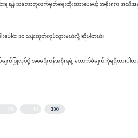
ောင်းချရန် သဘောတူလက်မှတ်ရေးထိုးထားပေမယ့် အစိုးရက အသိအမ
းဝါးပေါင်း ၁၀ သန်းထုတ်လုပ်သွားမယ်လို့ ဆိုပါတယ်။
ျက်ပြုလုပ်ဖို့ အမေရိကန်အစိုးရရဲ့ ထောက်ခံချက်ကိုရရှိထားပါတ
59
42
300
းဖြတ်ချက်မူကြမ်းကို ကုလသမဂ္ဂ လုံခြုံရေးကောင်စီတွင် အမေရိကန်ကတင်သွင်းရာ
ုကို ခွေးများအနံ့ခံသိရှိနိုင်ကြောင်း လေ့လာတွေ့ရှိ