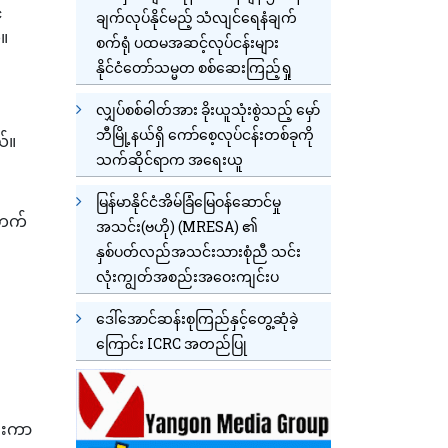
်
ချက်လုပ်နိုင်မည့် သံလျင်ရေနံချက်
်။
စက်ရုံ ပထမအဆင့်လုပ်ငန်းများ
နိုင်ငံတော်သမ္မတ စစ်ဆေးကြည့်ရှု
လျှပ်စစ်ဓါတ်အား ခိုးယူသုံးစွဲသည့် မှော်
ဘီမြို့နယ်ရှိ ကော်စေ့လုပ်ငန်းတစ်ခုကို
ယ်။
သက်ဆိုင်ရာက အရေးယူ
မြန်မာနိုင်ငံအိမ်ခြံမြေဝန်ဆောင်မှု
်တက်
အသင်း(ဗဟို) (MRESA) ၏
နှစ်ပတ်လည်အသင်းသားစုံညီ သင်း
လုံးကျွတ်အစည်းအဝေးကျင်းပ
ဒေါ်အောင်ဆန်းစုကြည်နှင့်တွေ့ဆုံခဲ့
ကြောင်း ICRC အတည်ပြု
ဖူးကာ