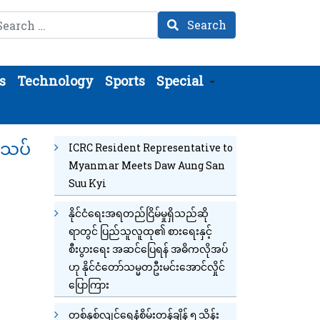
arch
Search
s
Technology
Sports
Special
းသပ်
ICRC Resident Representative to
Myanmar Meets Daw Aung San
Suu Kyi
နိုင်ငံရေးအရတည်ငြိမ်မှုရှိသည်ဆို
ရာတွင် ပြည်သူလူထု၏ စားရေးနှင့်
စီးပွားရေး အဆင်ပြေရန် အဓိကလိုအပ်
ဟု နိုင်ငံတော်သမ္မတဦးမင်းအောင်လှိုင်
ပြောကြား
တစ်နှစ်လျင်ရေနံစိမ်းတန်ချိန် ၅ သိန်း