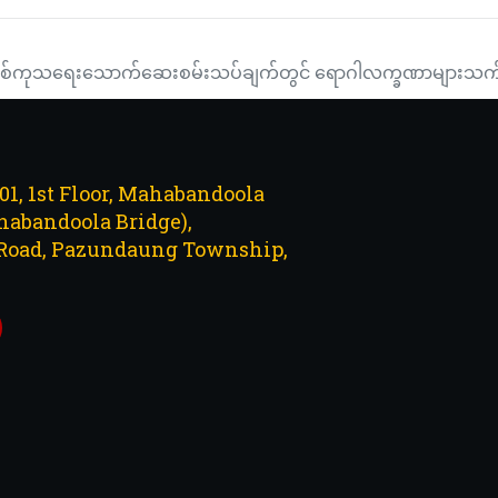
်သည့် ကိုဗစ်ကုသရေးသောက်ဆေးစမ်းသပ်ချက်တွင် ရောဂါလက္ခဏာများ
101, 1st Floor, Mahabandoola
abandoola Bridge),
Road, Pazundaung Township,