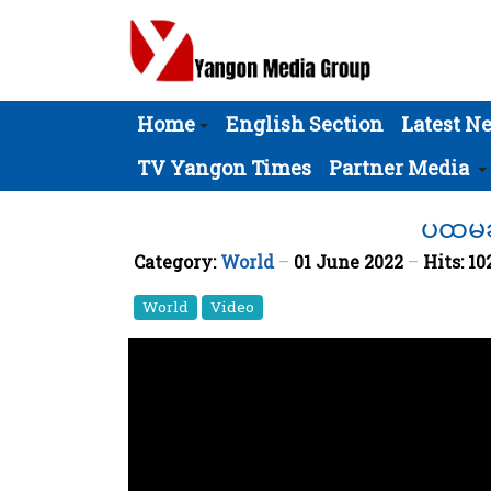
Home
English Section
Latest N
TV Yangon Times
Partner Media
ပထမဆု
Category:
World
01 June 2022
Hits: 10
World
Video