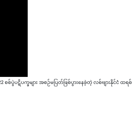
ဲပဋိပက္ခများ အစဉ်မပြတ်ဖြစ်ပွားနေခဲ့တဲ့ လစ်ဗျားနိုင်ငံ ထရစ်ပို
ရုံတစ်ရုံကို သေနတ်သမားတစ်ဦး ဝင်ရောက်ပစ်ခတ်ရာ လူ(၄)ဦးသေဆုံး
ှု ပိတ်လိုက်သဖြင့် စင်္ကာပူ ကြက်ဆီထမင်း ဈေးတွေ ခုန်တက်လာမှာ စိတ်ပူ