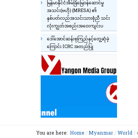
မြန်မာနိုင်ငံအိမ်ခြံမြေဝန်ဆောင်မှု
အသင်း(ဗဟို) (MRESA) ၏
နှစ်ပတ်လည်အသင်းသားစုံညီ သင်း
လုံးကျွတ်အစည်းအဝေးကျင်းပ
ဒေါ်အောင်ဆန်းစုကြည်နှင့်တွေ့ဆုံခဲ့
ကြောင်း ICRC အတည်ပြု
You are here:
Home
Myanmar
World