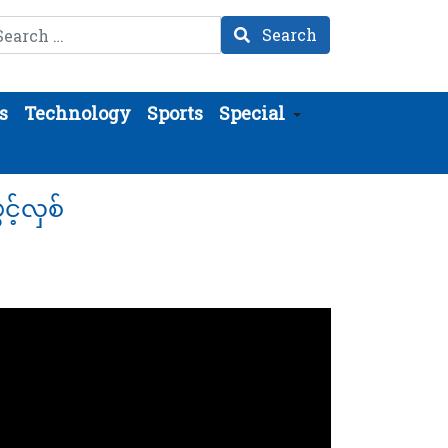
arch
Search
s
Technology
Sports
Special
့်လှစ်