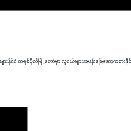
ဗျားနိုင်ငံ ထရစ်ပိုလီမြို့တော်မှာ လူငယ်များအပန်းဖြေဆော့ကစားနိုင်