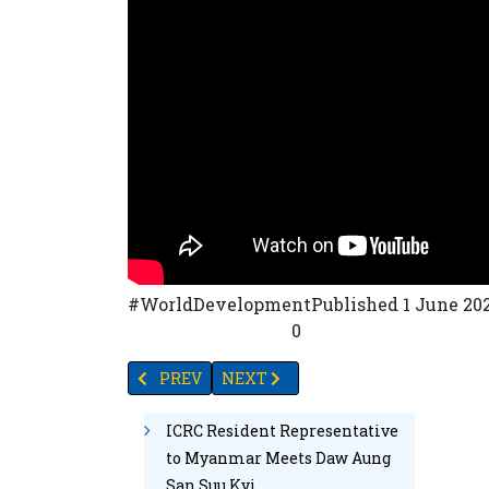
#WorldDevelopmentPublished 1 June 2022 စစ်ပွ
20
76
44
0
45
6
0
PREVIOUS ARTICLE: အမေရိကန်အိုကလာဟိုးမား ဆေး
NEXT ARTICLE: မလေးရှားက ကြက်တင်ပို့မ
PREV
NEXT
ICRC Resident Representative
to Myanmar Meets Daw Aung
San Suu Kyi