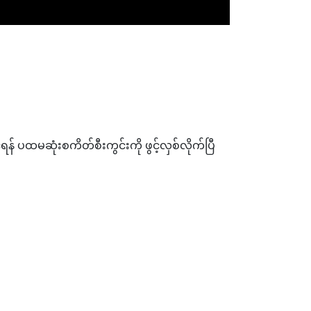
ရန် ပထမဆုံးစကိတ်စီးကွင်းကို ဖွင့်လှစ်လိုက်ပြီ