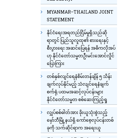
MYANMAR–THAILAND JOINT
STATEMENT
နိုင်ငံရေးအရတည်ငြိမ်မှုရှိသည်ဆို
ရာတွင် ပြည်သူလူထု၏ စားရေးနှင့်
စီးပွားရေး အဆင်ပြေရန် အဓိကလိုအပ်
ဟု နိုင်ငံတော်သမ္မတဦးမင်းအောင်လှိုင်
ပြောကြား
တစ်နှစ်လျင်ရေနံစိမ်းတန်ချိန် ၅ သိန်း
ချက်လုပ်နိုင်မည့် သံလျင်ရေနံချက်
စက်ရုံ ပထမအဆင့်လုပ်ငန်းများ
နိုင်ငံတော်သမ္မတ စစ်ဆေးကြည့်ရှု
လျှပ်စစ်ဓါတ်အား ခိုးယူသုံးစွဲသည့်
မှော်ဘီမြို့နယ်ရှိ ကော်စေ့လုပ်ငန်းတစ်
ခုကို သက်ဆိုင်ရာက အရေးယူ