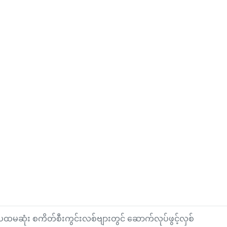
ပထမဆုံး စကိတ်စီးကွင်းလစ်ဗျားတွင် ဆောက်လုပ်ဖွင့်လှစ်