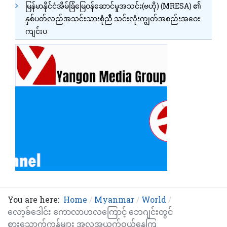
မြန်မာနိုင်ငံအိမ်ခြံမြေဝန်ဆောင်မှုအသင်း(ဗဟို) (MRESA) ၏
နှစ်ပတ်လည်အသင်းသားစုံညီ သင်းလုံးကျွတ်အစည်းအဝေး
ကျင်းပ
You are here:
Home
Myanmar
World
လော့ခ်ဒေါင်း ကောလာဟလကြောင့် ဘေဂျင်းတွင်
စားသောက်ကုန်များ အလုအယက်ဝယ်နေကြ