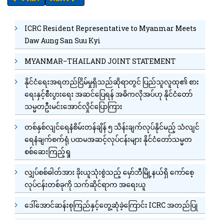
ICRC Resident Representative to Myanmar Meets
Daw Aung San Suu Kyi
MYANMAR–THAILAND JOINT STATEMENT
နိုင်ငံရေးအရတည်ငြိမ်မှုရှိသည်ဆိုရာတွင် ပြည်သူလူထု၏ စား
ရေးနှင့်စီးပွားရေး အဆင်ပြေရန် အဓိကလိုအပ်ဟု နိုင်ငံတော်
သမ္မတဦးမင်းအောင်လှိုင်ပြောကြား
တစ်နှစ်လျင်ရေနံစိမ်းတန်ချိန် ၅ သိန်းချက်လုပ်နိုင်မည့် သံလျင်
ရေနံချက်စက်ရုံ ပထမအဆင့်လုပ်ငန်းများ နိုင်ငံတော်သမ္မတ
စစ်ဆေးကြည့်ရှု
လျှပ်စစ်ဓါတ်အား ခိုးယူသုံးစွဲသည့် မှော်ဘီမြို့နယ်ရှိ ကော်စေ့
လုပ်ငန်းတစ်ခုကို သက်ဆိုင်ရာက အရေးယူ
ဒေါ်အောင်ဆန်းစုကြည်နှင့်တွေ့ဆုံခဲ့ကြောင်း ICRC အတည်ပြု