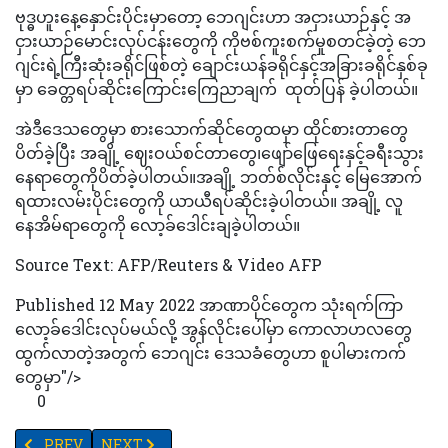
ဗုဒ္ဓဟူးနေ့နှောင်းပိုင်းမှာတော့ ဘေဂျင်းဟာ အငှားယာဉ်နှင့် အ
ငှားယာဉ်မောင်းလုပ်ငန်းတွေကို ကိုဗစ်ကူးစက်မှုစတင်ခဲ့တဲ့ ဘေ
ဂျင်းရဲ့ကြီးဆုံးခရိုင်ဖြစ်တဲ့ ချောင်းယန်ခရိုင်နှင့်အခြားခရိုင်နှစ်ခု
မှာ ခေတ္တရပ်ဆိုင်းကြောင်းကြေညာချက် ထုတ်ပြန် ခဲ့ပါတယ်။
အဲဒီဒေသတွေမှာ စားသောက်ဆိုင်တွေထမှာ ထိုင်စားတာတွေ
ပိတ်ခဲ့ပြီး အချို့ ဈေးဝယ်စင်တာတွေ၊ဖျော်ဖြေရေးနှင့်ခရီးသွား
နေရာတွေကိုပိတ်ခဲ့ပါတယ်။အချို့ ဘတ်စ်လိုင်းနှင့် မြေအောက်
ရထားလမ်းပိုင်းတွေကို ယာယီရပ်ဆိုင်းခဲ့ပါတယ်။ အချို့ လူ
နေအိမ်ရာတွေကို‌ လော့ခ်ဒေါင်းချခဲ့ပါတယ်။
Source Text: AFP/Reuters & Video AFP
Published 12 May 2022 အာဏာပိုင်တွေက သုံးရက်ကြာ
လော့ခ်ဒေါင်းလုပ်မယ်လို့ အွန်လိုင်းပေါ်မှာ ကောလာဟလတွေ
ထွက်လာတဲ့အတွက် ဘေဂျင်း ဒေသခံတွေဟာ စူပါမားကက်
တွေမှာ"/>
0
PREVIOUS ARTICLE: ရုပ်ရှင်အမှတ်တရပစ္စည်းများ လေလံတင်ပွဲတွင် 
NEXT ARTICLE: အမေရိကန်တွင် ကိုဗစ်ကြောင့် သေဆုံးသူ (၁
PREV
NEXT