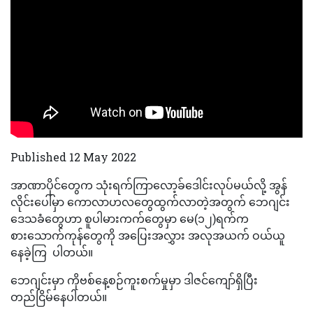
Published 12 May 2022
အာဏာပိုင်တွေက သုံးရက်ကြာလော့ခ်ဒေါင်းလုပ်မယ်လို့ အွန်
လိုင်းပေါ်မှာ ကောလာဟလတွေထွက်လာတဲ့အတွက် ဘေဂျင်း
ဒေသခံတွေဟာ စူပါမားကက်တွေမှာ မေ(၁၂)ရက်က
စားသောက်ကုန်တွေကို အပြေးအလွှား အလုအယက် ဝယ်ယူ
နေခဲ့ကြ ပါတယ်။
ဘေဂျင်းမှာ ကိုဗစ်နေ့စဉ်ကူးစက်မှုမှာ ဒါဇင်ကျော်ရှိပြီး
တည်ငြိမ်နေပါတယ်။