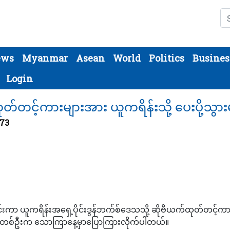
Se
ews
Myanmar
Asean
World
Politics
Busines
Login
င့်ကားများအား ယူကရိန်းသို့ ပေးပို့သွာ
373
ါင်းကာ ယူကရိန်းအရှေ့ပိုင်းဒွန်ဘက်စ်ဒေသသို့ ဆိုဗီယက်ထုတ်တင့်ကာ
ရှိတစ်ဦးက သောကြာနေ့မှာပြောကြားလိုက်ပါတယ်။