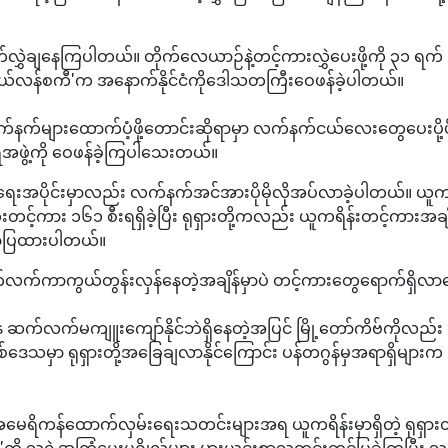
ွှဲချနေကြပါတယ်။ တိုက်လေယာဉ်နဲ့တင့်ကားလွှဲပေးဖို့ကို ၃၁ ရက်
'ဇယ်လန်စကီ'က အနောက်နိုင်ငံကိုဒေါသတကြီးဝေဖန်ခဲ့ပါတယ်။
ျားထောက်ပံ့ဖို့တောင်းဆိုရာမှာ လက်နက်ငယ်လေးတွေပေးပို့ဖို့
အဖွဲ့ကို ဝေဖန်ခဲ့ကြပါသေးတယ်။
ွယ်ရေးအပိုင်းမှာလည်း လက်နက်အင်အားပိုမိုလိုအပ်လာခဲ့ပါတယ်။ ယူက
တင့်ကား ၁၆၁ စီးရရှိခဲ့ပြီး ရုရှားတို့ကလည်း ယူကရိန်းတင့်ကားအချိ
ဖော်ပြထားပါတယ်။
မှဆက်လက်ကာကွယ်တွန်းလှန်နေတဲ့အချိန်မှာပဲ တင့်ကားတွေရောက်ရှိလာ
ကနေ ဆက်လက်မကျူးကျော်နိုင်ဘဲရှိနေတဲ့အပြင် မြို့တော်ကိဗ်ကိုလည်း
်ဒေသမှာ ရုရှားတို့အခြေချလာနိုင်ကြောင်း ပန်တဂွန်မှအရာရှိများက
ာ အမေရိကန်ထောက်လှမ်းရေးသတင်းများအရ ယူကရိန်းမှာရှိတဲ့ ရုရှားတပ
ု သူ့ရဲ့အကြံပေးပုဂ္ဂိုလ်များ မှားယွင်းစွာသတင်းတင်ပြခဲ့ကြပြီး သ