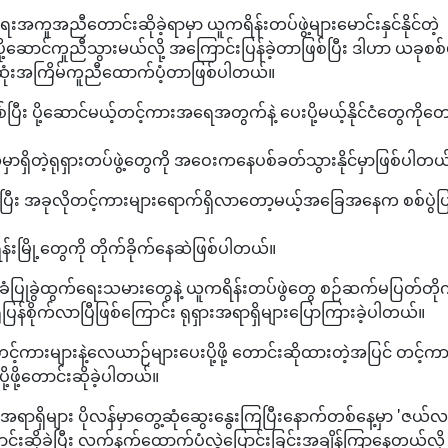
ကူအညီတောင်းဆိုခဲ့ရာမှာ ယူကရိန်းတပ်ဖွဲ့များမောင်းနှင်နိုင်တဲ့
့ဆောင်ကူညီသွားမယ်လို့ အကြောင်းပြန်ခဲ့တာဖြစ်ပြီး ဒါဟာ ယခုစစ်ပ
ဆုံးအကြိမ်ကူညီထောက်ပံ့တာဖြစ်ပါတယ်။
်ပြီး ပို့ဆောင်မယ့်တင့်ကားအရေအတွက်နဲ့ ပေးပို့မယ့်နိုင်ငံတွေကိုတေ
ာရှိတဲ့ရုရှားတပ်ဖွဲ့တွေကို အဝေးကနေပစ်ခတ်သွားနိုင်မှာဖြစ်ပါတယ
ီဖြစ်ပြီး အခုလိုတင့်ကားများရောက်ရှိလာတော့မယ့်အခြေအနေက စစ်ပွဲပ
်းမြို့တွေကို တိုက်ခိုက်နေဆဲဖြစ်ပါတယ်။
ြုခွဲထွက်ရေးသမားတွေနဲ့ ယူကရိန်းတပ်ဖွဲတွေ စဉ်ဆက်မပြတ်တိုက်
ုံပြန်စိုက်လာပြီဖြစ်ကြောင်း ရုရှားအရာရှိများပြောကြားခဲ့ပါတယ်။
်ကားများနဲ့လေယာဉ်များပေးပို့ဖို့ တောင်းဆိုထားတဲ့အပြင် တင့်က
ဖို့တောင်းဆိုခဲ့ပါတယ်။
ီးအရာရှိများ ပိုလန်မှာတွေ့ဆုံဆွေးနွေးကြပြီးနောက်တစ်နေ့မှာ 'ဇယ်လ
ဆိုခဲ့ပြီး လက်နက်ထောက်ပံ့လွှဲပြောင်းခြင်းအချိန်ကြာနေတယ်လို