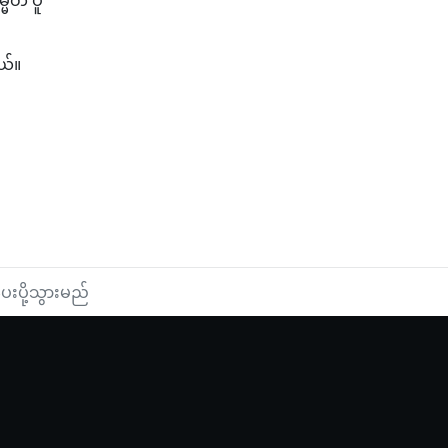
ယ်။
ုပ်သံ)
းပို့သွားမည်