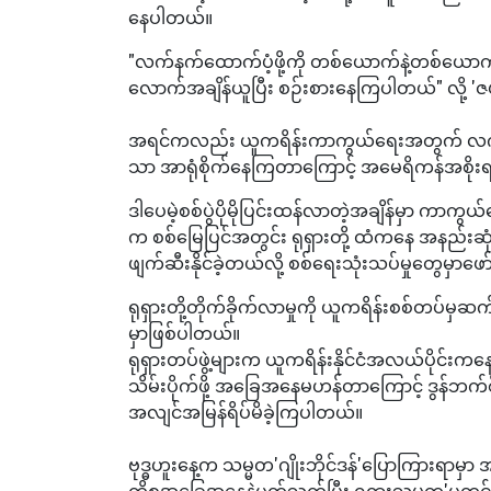
နေပါတယ်။
"လက်နက်ထောက်ပံ့ဖို့ကို တစ်ယောက်နဲ့တစ်ယောက်လ
လောက်အချိန်ယူပြီး စဉ်းစားနေကြပါတယ်" လို့ 
အရင်ကလည်း ယူကရိန်းကာကွယ်ရေးအတွက် လက်နက်မ
သာ အာရုံစိုက်နေကြတာကြောင့် အမေရိကန်အစိုးရ
ဒါပေမဲ့စစ်ပွဲပိုမိုပြင်းထန်လာတဲ့အချိန်မှာ ကာက
က စစ်မြေပြင်အတွင်း ရုရှားတို့ ထံကနေ အနည်းဆုံး
ဖျက်ဆီးနိုင်ခဲ့တယ်လို့ စစ်ရေးသုံးသပ်မှုတွေမှာ
ရုရှားတို့တိုက်ခိုက်လာမှုကို ယူကရိန်းစစ်တပ်
မှာဖြစ်ပါတယ်။
ရုရှားတပ်ဖွဲ့များက ယူကရိန်းနိုင်ငံအလယ်ပိုင်း
သိမ်းပိုက်ဖို့ အခြေအနေမဟန်တာကြောင့် ဒွန်ဘက်စ
အလျင်အမြန်ရိပ်မိခဲ့ကြပါတယ်။
ဗုဒ္ဓဟူးနေ့က သမ္မတ'ဂျိုးဘိုင်ဒန်'ပြောကြားရာမှ
ကိစ္စအခြေအနေနဲ့ပတ်သက်ပြီး ရုရှားသမ္မတ'ပူတင်'ကိ