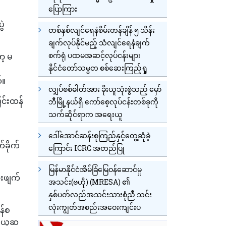
ပြောကြား
ွဲ
တစ်နှစ်လျင်ရေနံစိမ်းတန်ချိန် ၅ သိန်း
ချက်လုပ်နိုင်မည့် သံလျင်ရေနံချက်
စက်ရုံ ပထမအဆင့်လုပ်ငန်းများ
ာ့ မ
နိုင်ငံတော်သမ္မတ စစ်ဆေးကြည့်ရှု
်။
လျှပ်စစ်ဓါတ်အား ခိုးယူသုံးစွဲသည့် မှော်
ြင်းထန်
ဘီမြို့နယ်ရှိ ကော်စေ့လုပ်ငန်းတစ်ခုကို
သက်ဆိုင်ရာက အရေးယူ
ဒေါ်အောင်ဆန်းစုကြည်နှင့်တွေ့ဆုံခဲ့
ခိုက်
ကြောင်း ICRC အတည်ပြု
မြန်မာနိုင်ငံအိမ်ခြံမြေဝန်ဆောင်မှု
ားဖျက်
အသင်း(ဗဟို) (MRESA) ၏
နှစ်ပတ်လည်အသင်းသားစုံညီ သင်း
လုံးကျွတ်အစည်းအဝေးကျင်းပ
န်စ
့ ယူဆ