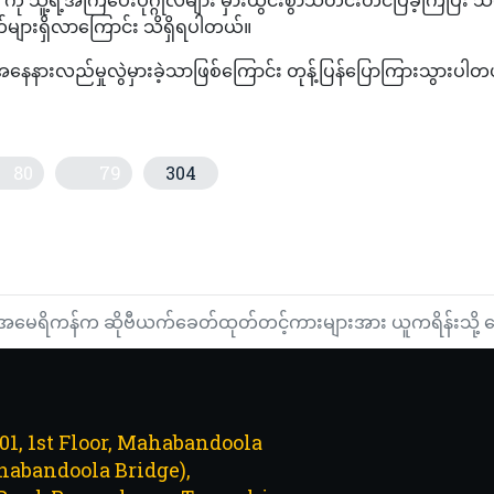
က်များရှိလာကြောင်း သိရှိရပါတယ်။
ေနားလည်မှုလွဲမှားခဲ့သာဖြစ်ကြောင်း တုန့်ပြန်ပြောကြားသွားပါတ
80
79
304
င့်ပူးပေါင်းဆောင်ရွက်မှု နက်ရှိုင်းစွာလုပ်ဆောင်ရန် နှစ်နိုင်ငံသဘောတူ(ရ
ကြိမ်စားသုံးပေးခြင်းဖြင့် နှလုံးရောဂါဖြစ်ပွားနိုင်ချေကို လျှော့ချပေးနိုင်
အမေရိကန်က ဆိုဗီယက်ခေတ်ထုတ်တင့်ကားများအား ယူကရိန်းသို့ ပေ
101, 1st Floor, Mahabandoola
abandoola Bridge),