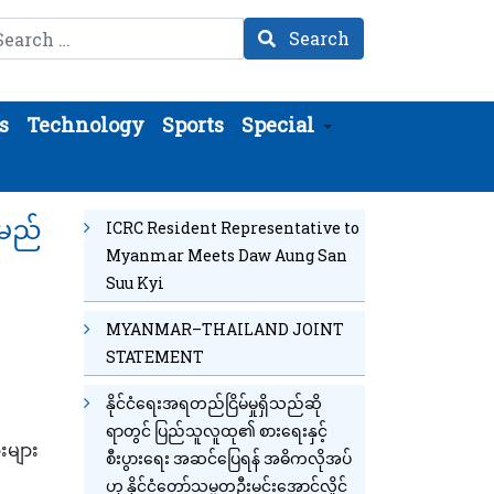
arch
Search
s
Technology
Sports
Special
းမည်
ICRC Resident Representative to
Myanmar Meets Daw Aung San
Suu Kyi
MYANMAR–THAILAND JOINT
STATEMENT
နိုင်ငံရေးအရတည်ငြိမ်မှုရှိသည်ဆို
ရာတွင် ပြည်သူလူထု၏ စားရေးနှင့်
းများ
စီးပွားရေး အဆင်ပြေရန် အဓိကလိုအပ်
ဟု နိုင်ငံတော်သမ္မတဦးမင်းအောင်လှိုင်