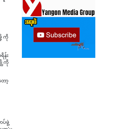
 ကို
ရိန်း
ု့ကို
တော့
်ဖွဲ့
မ္မတ'ပူ