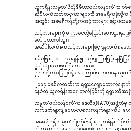
ယူကရိန်းသမ္မတ'ဗိုလိုဒီမီယာဇယ်လန်စကီ'က စစ်ရေးအ
ဆိုဗီယက်ထုတ်တင့်ကားများကို အမေရိကန်တို့က ပို
အတွင်း အမေရိကန်တို့ကတင့်ကားများဖြင့် ပထမ
တင့်ကားများကို မကြာခင်လွှဲပြောင်းပေးသွားမှာဖြစ
ဖော်ပြထားပါဘူး။
အဆိုပါလက်နက်တင့်ကားများဖြင့် ဒွန်ဘက်စ်ဒေသမှ
စစ်ပွဲဖြစ်ပွားတာ အချိန် ၅ ပတ်မျှကြာမြင့်နေပြ
မှုတိုးများလာဖွယ်ရှိနေပါတယ်။
ရုရှားတို့က မြေပြင်နဲ့လေကြောင်းတွေကနေ ယူကရိန
၂၀၁၄ ခုနှစ်ကတည်းက ရုရှားကျောထောက်နောက်ခံပ
နေခဲ့တဲ့ ယူကရိန်းအရှေ့ဘက်ခြမ်းကို ရုရှားတိုအာရ
သမ္မတ'ဇယ်လန်စကီ'က နေတိုး(NATO)အဖွဲ့ထံမှ တင့
လက်နက်များနဲ့ ဝေဟင်ပစ်လက်နက်များကိုပါ ပေးပို့
အမေရိကန်သမ္မတ'ဂျိုးဘိုင်ဒန်'နဲ့ ယူကရိန်းထိပ်သ
ကီ'က တင့်ကားထောက်ပံ့ပေးဖို့ အထူးတလည်တောင်း