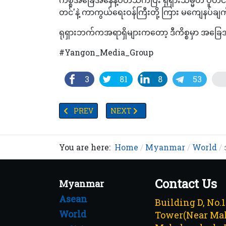
တင်'နဲ့ ကာကွယ်ရေးဝန်ကြီးတို့ ကြား မကျေနပ်ချ
ရုရှားဘက်ကအရာရှိများကတော့ ဒီကိစ္စမှာ အခြေအန
#Yangon_Media_Group
3
81
8
53
PREVIOUS ARTICLE: တရုတ်-မြန်မာ အပြန်အလှန်ဖလှယ်မှုနှ
NEXT ARTICLE: တစ်ပတ်ကို ထောပတ်သီးနှစ်
PREV
NEXT
You are here:
Home
Myanmar
World
Contact Us
Myanmar
Asean
Building D, No.
World
Tower(Near Mah