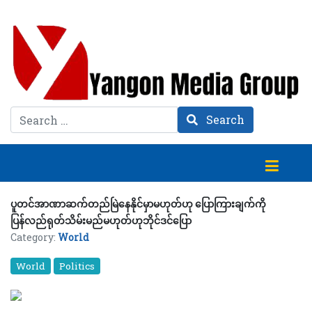
Search
Search
ပူတင်အာဏာဆက်တည်မြဲနေနိုင်မှာမဟုတ်ဟု ပြောကြားချက်ကို
ပြန်လည်ရုတ်သိမ်းမည်မဟုတ်ဟုဘိုင်ဒင်ပြော
Category:
World
World
Politics