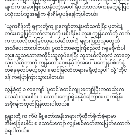
ချက်က အမှားဖြစ်လာနိုင်တဲ့အပေါ် ရီပတ်ဘလစ်ကန်တွေနဲ့ ပြင်
ပသုံးသပ်သူအချိုက စိုးရိမ်ပူပန်နေကြပါတယ်။
"ယူကရိန်းကို ရုရှားတို့ကျူးကျော်တာနဲ့ပတ်သက်ပြီး ပူတင်နဲ့
တင်းမာမှုမြင့်တက်လာမှာကို မစိုးရိမ်ပါဘူး။ ကျွန်တော်တို့ ဘက်
က ဘယ်လိုထင်မြင်ယူဆလဲဆိုတာကို ရုရှားပြည်သူတွေထံ
အသိပေးထားပါတယ်။ ပူတင်ဘာတွေကြံစည်လဲ ဂရုမစိုက်ပါ
ဘူး။ သူ့သဘောအတိုင်းသူလုပ်နေပြီး သူဘယ်လိုလူလဲ ဘာတွေ
လုပ်လဲဆိုတာကို ကျွန်တော်ဝေဖန်ခဲ့တဲ့အပေါ် မကျေနပ်စိတ်နဲ့
တစ်ခုခုလုပ်မယ့်လူပါ။ ဆင်ခြင်တုံတရားမရှိတဲ့သူပါ" လို့ 'ဘိုင်
ဒန်'ကပြောကြားသွားပါတယ်။
လွန်ခဲ့တဲ့ ၁ လကျော် 'ပူတင်'စတင်ကျူးကျော်ပြီးကတည်းက
သေဆုံးသူပေါင်း ၁ သောင်းကျော်ရှိနေနိုင်ကြောင်း ယူကရိန်း
အစိုးရကထုတ်ပြန်ထားပါတယ်။
ရုရှားတို့ က ကိဗ်မြို့တော်အနီးအနားကိုတိုက်ခိုက်ခဲ့ရာမှာ
အိမ်ခြေပေါင်း ၈ သောင်းကျော် လျှပ်စစ်ဓာတ်အားပြတ်တောက်
ခဲ့ရပါတယ်။