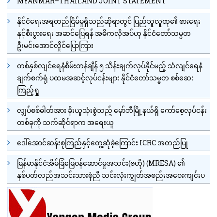
MYANMAR–THAILAND JOINT STATEMENT
နိုင်ငံရေးအရတည်ငြိမ်မှုရှိသည်ဆိုရာတွင် ပြည်သူလူထု၏ စားရေး
နှင့်စီးပွားရေး အဆင်ပြေရန် အဓိကလိုအပ်ဟု နိုင်ငံတော်သမ္မတ
ဦးမင်းအောင်လှိုင်ပြောကြား
တစ်နှစ်လျင်ရေနံစိမ်းတန်ချိန် ၅ သိန်းချက်လုပ်နိုင်မည့် သံလျင်ရေနံ
ချက်စက်ရုံ ပထမအဆင့်လုပ်ငန်းများ နိုင်ငံတော်သမ္မတ စစ်ဆေး
ကြည့်ရှု
လျှပ်စစ်ဓါတ်အား ခိုးယူသုံးစွဲသည့် မှော်ဘီမြို့နယ်ရှိ ကော်စေ့လုပ်ငန်း
တစ်ခုကို သက်ဆိုင်ရာက အရေးယူ
ဒေါ်အောင်ဆန်းစုကြည်နှင့်တွေ့ဆုံခဲ့ကြောင်း ICRC အတည်ပြု
မြန်မာနိုင်ငံအိမ်ခြံမြေဝန်ဆောင်မှုအသင်း(ဗဟို) (MRESA) ၏
နှစ်ပတ်လည်အသင်းသားစုံညီ သင်းလုံးကျွတ်အစည်းအဝေးကျင်းပ