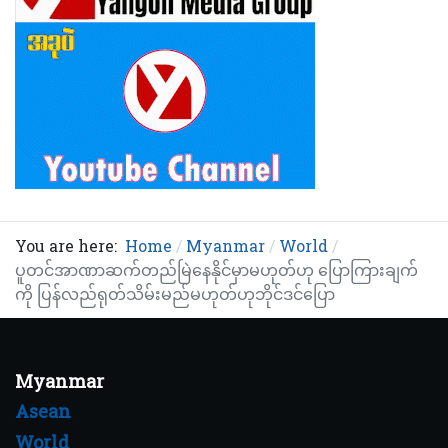
You are here:
Home
Myanmar
World
ပူတင်အာဏာဆက်တည်မြဲနေနိုင်မှာမဟုတ်ဟု ပြောကြားချက်
ကို ပြန်လည်ရုတ်သိမ်းမည်မဟုတ်ဟုဘိုင်ဒင်ပြော
Myanmar
Asean
World