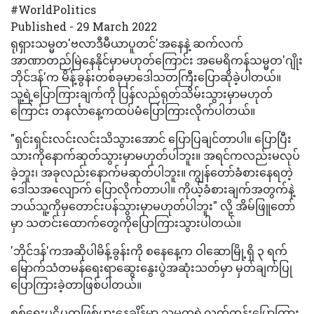
#WorldPolitics
Published - 29 March 2022
ရုရှားသမ္မတ'ဗလာဒီမီယာပူတင်'အနေနဲ့ ဆက်လက်
အာဏာတည်မြဲနေနိုင်မှာမဟုတ်ကြောင်း အမေရိကန်သမ္မတ'ဂျိုး
ဘိုင်ဒန်'က မိန့်ခွန်းတစ်ခုမှာဒေါသတကြီးပြောဆိုခဲ့ပါတယ်။
သူ့ရဲ့ပြောကြားချက်ကို ပြန်လည်ရုတ်သိမ်းသွားမှာမဟုတ်
ကြောင်း တနင်္လာနေ့ကထပ်မံပြောကြားလိုက်ပါတယ်။
"ရှင်းရှင်းလင်းလင်းသိသွားအောင် ပြောပြချင်တာပါ။ ပြောပြီး
သားကိုနောက်ဆုတ်သွားမှာမဟုတ်ပါဘူး။ အရင်ကလည်းမလုပ်
ခဲ့ဘူး၊ အခုလည်းနောက်မဆုတ်ပါဘူး။ ကျွန်တော်ခံစားနေရတဲ့
ဒေါသအလျောက် ပြောလိုက်တာပါ။ ကိုယ့်ခံစားချက်အတွက်နဲ့
ဘယ်သူ့ကိုမှတောင်းပန်သွားမှာမဟုတ်ပါဘူး" လို့ အိမ်ဖြူတော်
မှာ သတင်းထောက်တွေကိုပြောကြားသွားပါတယ်။
'ဘိုင်ဒန်'ကအဆိုပါမိန့်ခွန်းကို စနေနေ့က ဝါဆောမြို့ရှိ ၃ ရက်
မြောက်သံတမန်ရေးရာဆွေးနွေးပွဲအဆုံးသတ်မှာ မှတ်ချက်ပြု
ပြောကြားခဲ့တာဖြစ်ပါတယ်။
စစ်ရေးပဋိပက္ခဖြစ်ပွားနေချိန်မှာ သမ္မတရဲ့လက်တန်းပြောကြား