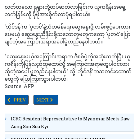
လတ်တလော ရုရှားတို့တပ်ဆုတ်လာခြင်းက ယူကရိန်းအရှေ့
ဘက်ခြမ်းကို ပိုမိုအားစိုက်လာပုံရပါတယ်။
'ဘိုင်ဒန်'က 'ပူတင်'နဲ့သံတမန်ရေးဆွေးနွေးဖို့ လမ်းဖွင့်ပေးထား
ပေမယ့် ဆွေးနွေးညှိနှိင်းဖို့သဘောတူမတူကတော့ 'ပူတင်'ပြော
ချင်တဲ့အကြောင်းအရာအပေါ်မူတည်နေပါတယ်။
"ဆွေးနွေးမယ့်အကြောင်းအရာက ဒီစစ်ပွဲကိုအဆုံးသတ်ပြီး ယူ
ကရိန်းကိုပြန်လည်ထူထောင်ဖို့ အကြောင်းအရာတွေပါဝင်လား
ဆိုတဲ့အပေါ် မူတည်နေပါတယ်" လို့ 'ဘိုင်ဒန်'ကသတင်းထောက်
တွေကို ပြောကြားသွားပါတယ်။
Source: AFP
PREVIOUS ARTICLE: ကိုယ်ဝန်ဆောင်အမျိုးသမီးများတွင် အိုမီခရွန်ကူးစက
NEXT ARTICLE: ကိုဗစ်ရောဂါလူနာသုံးပုံတစ်ပုံနီးပါး 
PREV
NEXT
ICRC Resident Representative to Myanmar Meets Daw
Aung San Suu Kyi