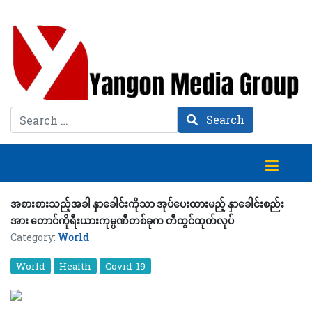
Search
Search
အစားစားသည့်အခါ နှာခေါင်းကိုသာ အုပ်ပေးထားမည့် နှာခေါင်းစည်း
အား တောင်ကိုရီးယားကုမ္ပဏီတစ်ခုက တီထွင်ထုတ်လုပ်
Category:
World
World
Health
Covid-19