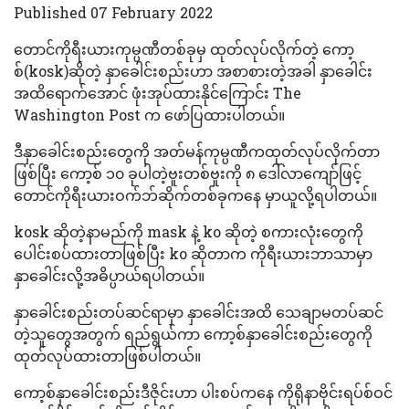
Published 07 February 2022
တောင်ကိုရီးယားကုမ္ပဏီတစ်ခုမှ ထုတ်လုပ်လိုက်တဲ့ ကော့
စ်(kosk)ဆိုတဲ့ နှာခေါင်းစည်းဟာ အစာစားတဲ့အခါ နှာခေါင်း
အထိရောက်အောင် ဖုံးအုပ်ထားနိုင်ကြောင်း The
Washington Post က ဖော်ပြထားပါတယ်။
ဒီနှာခေါင်းစည်းတွေကို အတ်မန်ကုမ္ပဏီကထုတ်လုပ်လိုက်တာ
ဖြစ်ပြီး ကော့စ် ၁၀ ခုပါတဲ့ဗူးတစ်ဗူးကို ၈ ဒေါ်လာကျော်ဖြင့်
တောင်ကိုရီးယားဝက်ဘ်ဆိုက်တစ်ခုကနေ မှာယူလို့ရပါတယ်။
kosk ဆိုတဲ့နာမည်ကို mask နဲ့ ko ဆိုတဲ့ စကားလုံးတွေကို
ပေါင်းစပ်ထားတာဖြစ်ပြီး ko ဆိုတာက ကိုရီးယားဘာသာမှာ
နှာခေါင်းလို့အဓိပ္ပာယ်ရပါတယ်။
နှာခေါင်းစည်းတပ်ဆင်ရာမှာ နှာခေါင်းအထိ သေချာမတပ်ဆင်
တဲ့သူတွေအတွက် ရည်ရွယ်ကာ ကော့စ်နှာခေါင်းစည်းတွေကို
ထုတ်လုပ်ထားတာဖြစ်ပါတယ်။
ကော့စ်နှာခေါင်းစည်းဒီဇိုင်းဟာ ပါးစပ်ကနေ ကိုရိုနာဗိုင်းရပ်စ်ဝင်