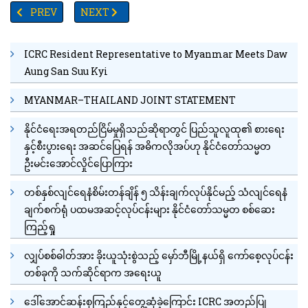
PREVIOUS ARTICLE: ရုရှားက ယူကရိန်းကို ရက်ပိုင်း သို့မဟုတ် ရက်သတ္
NEXT ARTICLE: အိုမီခရွန်မျိုးဗီဇကွဲ၏ မျိုးနွယ်ခွဲ(၄)ခုကိ
PREV
NEXT
ICRC Resident Representative to Myanmar Meets Daw
Aung San Suu Kyi
MYANMAR–THAILAND JOINT STATEMENT
နိုင်ငံရေးအရတည်ငြိမ်မှုရှိသည်ဆိုရာတွင် ပြည်သူလူထု၏ စားရေး
နှင့်စီးပွားရေး အဆင်ပြေရန် အဓိကလိုအပ်ဟု နိုင်ငံတော်သမ္မတ
ဦးမင်းအောင်လှိုင်ပြောကြား
တစ်နှစ်လျင်ရေနံစိမ်းတန်ချိန် ၅ သိန်းချက်လုပ်နိုင်မည့် သံလျင်ရေနံ
ချက်စက်ရုံ ပထမအဆင့်လုပ်ငန်းများ နိုင်ငံတော်သမ္မတ စစ်ဆေး
ကြည့်ရှု
လျှပ်စစ်ဓါတ်အား ခိုးယူသုံးစွဲသည့် မှော်ဘီမြို့နယ်ရှိ ကော်စေ့လုပ်ငန်း
တစ်ခုကို သက်ဆိုင်ရာက အရေးယူ
ဒေါ်အောင်ဆန်းစုကြည်နှင့်တွေ့ဆုံခဲ့ကြောင်း ICRC အတည်ပြု