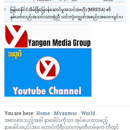
မြန်မာနိုင်ငံအိမ်ခြံမြေဝန်ဆောင်မှုအသင်း(ဗဟို) (MRESA) ၏
နှစ်ပတ်လည်အသင်းသားစုံညီ သင်းလုံးကျွတ်အစည်းအဝေးကျင်းပ
You are here:
Home
Myanmar
World
အစားစားသည့်အခါ နှာခေါင်းကိုသာ အုပ်ပေးထားမည့်
နှာခေါင်းစည်းအား တောင်ကိုရီးယားကုမ္ပဏီတစ်ခုက တီထွင်