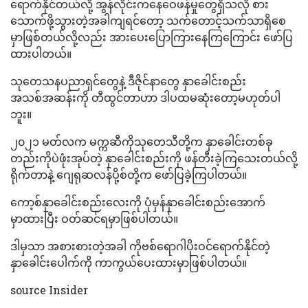
ရောက်နိုင်တယ်လို့ အွန်လိုင်းကနေဝေဖန်မှုတွေရှိသလို စား
သောက်ဖို့သွားတဲ့အခါကျရင်တော့ သက်တောင့်သက်သာရှိစေ
မှာဖြစ်တယ်လို့လည်း အားပေးပြောကြားနေကြကြောင်း ဖော်ပြ
ထားပါတယ်။
သုတေသနပညာရှင်တွေနဲ့ ဒီဇိုင်နာတွေ နှာခေါင်းစည်း
အသစ်အဆန်းကို တီထွင်တာဟာ ဒါပထမဆုံးတော့မဟုတ်ပါ
ဘူး။
၂၀၂၁ မတ်လက မက္ကဆီကိုသုတေသီတို့က နှာခေါင်းတစ်ခု
တည်းကိုပဲဖုံးအုပ်တဲ့ နှာခေါင်းစည်းကို ဖန်တီးခဲ့ကြသေးတယ်လို့
ရိုက်တာနဲ့ ဂျေရုဆလန်ပို့စ်တို့က ဖော်ပြခဲ့ကြပါတယ်။
ကော့စ်နှာခေါင်းစည်းလေးကို ပုံမှန်နှာခေါင်းစည်းအောက်
မှာထားပြီး ဝတ်ဆင်ရမှာဖြစ်ပါတယ်။
ဒါမှသာ အစားစားတဲ့အခါ ကိုဗစ်ရောဂါပိုးဝင်ရောက်နိုင်တဲ့
နှာခေါင်းပေါက်ကို ကာကွယ်ပေးထားမှာဖြစ်ပါတယ်။
source Insider