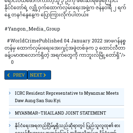
ရောင်းဝယ်ဖောက်ကားတဲ့သူ ၃ ဦးကို ဖမ်းဆီးရမိခဲ့ကြောင်း
နိုင်ငံတော်ရဲ့ လျှို့ဝှက်ထောက်လှမ်းရေးအဖွဲ့က ဇန်နဝါရီ ၂ ရက်
နေ့ တနင်္ဂနွေနေ့က ပြောကြားလိုက်ပါတယ်။
#Yangon_Media_Group
#WorldCrimePublished 04 January 2022 အာဖဂန်နစ္စ
တန်မှ ထောက်လှမ်းရေးအေးဂျင့်အဖွဲတစ်ခုက ၃ ထောင်လီတာ
ခန့်ပမာဏလောက်ရှိတဲ့ အရက်တွေကို ကာဘူးလ်မြို့တော်ရှိ"/>
0
PREVIOUS ARTICLE: BOOSTER အားမြှင့်ကာကွယ်ဆေးထိုးနှံခြင်းဖြင့် အိမ်
NEXT ARTICLE: အဖြူနှင့်အမည်းများပွဲတော်ကို ကိုလံဘီ
PREV
NEXT
ICRC Resident Representative to Myanmar Meets
Daw Aung San Suu Kyi
MYANMAR–THAILAND JOINT STATEMENT
နိုင်ငံရေးအရတည်ငြိမ်မှုရှိသည်ဆိုရာတွင် ပြည်သူလူထု၏ စား
ရေးနှင့်စီးပွားရေး အဆင်ပြေရန် အဓိကလိုအပ်ဟု နိုင်ငံတော်