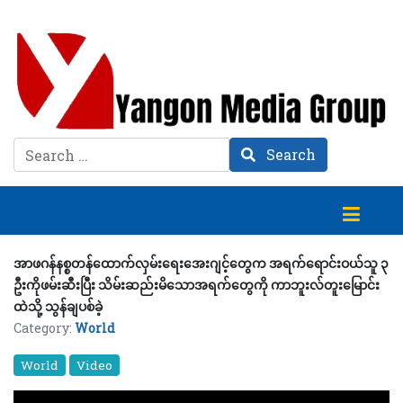
Search
Search
အာဖဂန်နစ္စတန်ထောက်လှမ်းရေးအေးဂျင့်တွေက အရက်ရောင်းဝယ်သူ ၃
ဦးကိုဖမ်းဆီးပြီး သိမ်းဆည်းမိသောအရက်တွေကို ကာဘူးလ်တူးမြောင်း
ထဲသို့ သွန်ချပစ်ခဲ့
Category:
World
World
Video