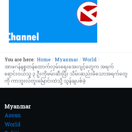
You are here:
Home
Myanmar
World
အာဖဂန်နစ္စတန်ထောက်လှမ်းရေးအေးဂျင့်တွေက အရက်
ရောင်းဝယ်သူ ၃ ဦးကိုဖမ်းဆီးပြီး သိမ်းဆည်းမိသောအရက်တွေ
ကို ကာဘူးလ်တူးမြောင်းထဲသို့ သွန်ချပစ်ခဲ့
Myanmar
Asean
World