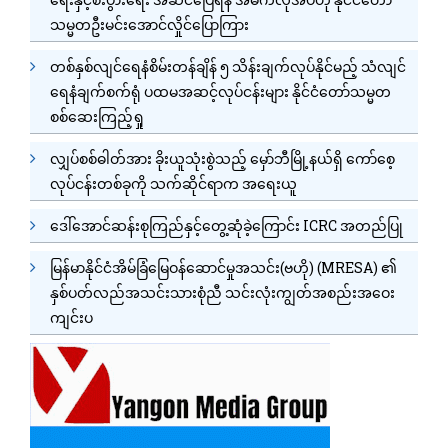
သမ္မတဦးမင်းအောင်လှိုင်ပြောကြား
တစ်နှစ်လျင်ရေနံစိမ်းတန်ချိန် ၅ သိန်းချက်လုပ်နိုင်မည့် သံလျင်
ရေနံချက်စက်ရုံ ပထမအဆင့်လုပ်ငန်းများ နိုင်ငံတော်သမ္မတ
စစ်ဆေးကြည့်ရှု
လျှပ်စစ်ဓါတ်အား ခိုးယူသုံးစွဲသည့် မှော်ဘီမြို့နယ်ရှိ ကော်စေ့
လုပ်ငန်းတစ်ခုကို သက်ဆိုင်ရာက အရေးယူ
ဒေါ်အောင်ဆန်းစုကြည်နှင့်တွေ့ဆုံခဲ့ကြောင်း ICRC အတည်ပြု
မြန်မာနိုင်ငံအိမ်ခြံမြေဝန်ဆောင်မှုအသင်း(ဗဟို) (MRESA) ၏
နှစ်ပတ်လည်အသင်းသားစုံညီ သင်းလုံးကျွတ်အစည်းအဝေး
ကျင်းပ