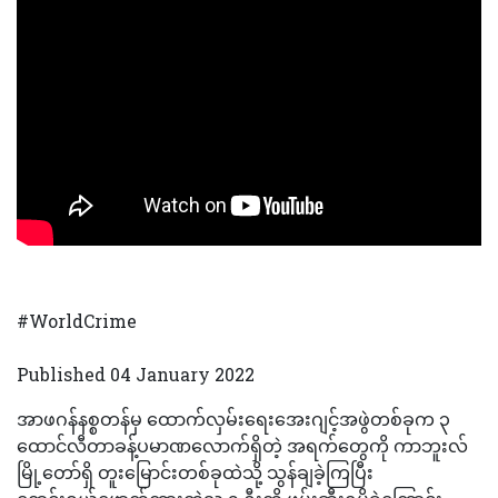
#WorldCrime
Published 04 January 2022
အာဖဂန်နစ္စတန်မှ ထောက်လှမ်းရေးအေးဂျင့်အဖွဲတစ်ခုက ၃
ထောင်လီတာခန့်ပမာဏလောက်ရှိတဲ့ အရက်တွေကို ကာဘူးလ်
မြို့တော်ရှိ တူးမြောင်းတစ်ခုထဲသို့ သွန်ချခဲ့ကြပြီး