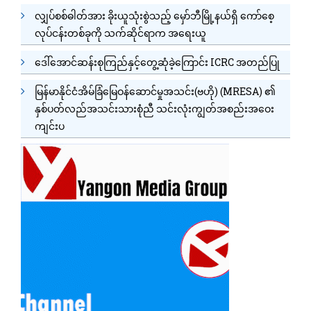
လျှပ်စစ်ဓါတ်အား ခိုးယူသုံးစွဲသည့် မှော်ဘီမြို့နယ်ရှိ ကော်စေ့
လုပ်ငန်းတစ်ခုကို သက်ဆိုင်ရာက အရေးယူ
ဒေါ်အောင်ဆန်းစုကြည်နှင့်တွေ့ဆုံခဲ့ကြောင်း ICRC အတည်ပြု
မြန်မာနိုင်ငံအိမ်ခြံမြေဝန်ဆောင်မှုအသင်း(ဗဟို) (MRESA) ၏
နှစ်ပတ်လည်အသင်းသားစုံညီ သင်းလုံးကျွတ်အစည်းအဝေး
ကျင်းပ