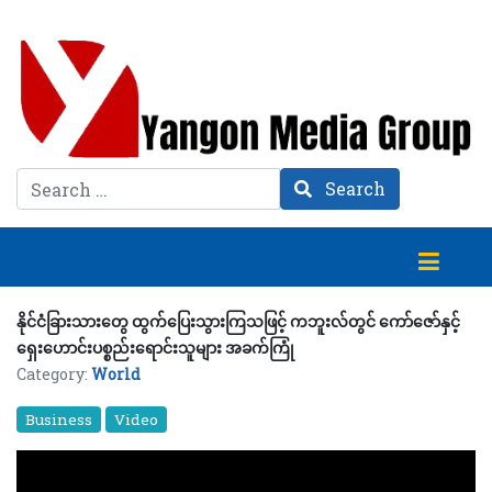
Search
Search
နိုင်ငံခြားသားတွေ ထွက်ပြေးသွားကြသဖြင့် ကဘူးလ်တွင် ကော်ဇော်နှင့်
ရှေးဟောင်းပစ္စည်းရောင်းသူများ အခက်ကြုံ
Category:
World
Business
Video