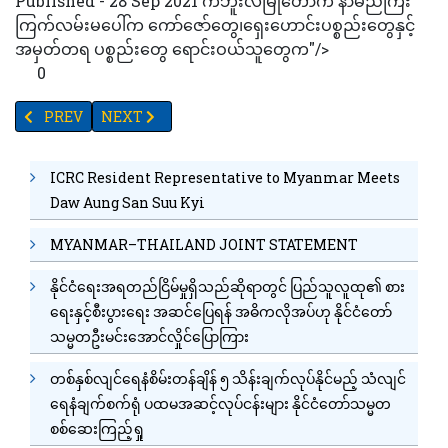
Published - 28 Sep 2021 ကဘူးလ်မြိုတော်က နာမည်ကြီး
ကြက်လမ်းမပေါ်က ကော်ဇော်တွေ၊ရှေးဟောင်းပစ္စည်းတွေနှင့်
အမှတ်တရ ပစ္စည်းတွေ ရောင်းဝယ်သူတွေက"/>
0
PREVIOUS ARTICLE: ဂျိမ်းစ်းဘွန်းရုပ်ရှင် ဇာတ်ကားသစ် NO TIME 
NEXT ARTICLE: အစ္စရေးထုတ် ဆိုနိုဗီးယား ပိတ်စ MASK
PREV
NEXT
ICRC Resident Representative to Myanmar Meets
Daw Aung San Suu Kyi
MYANMAR–THAILAND JOINT STATEMENT
နိုင်ငံရေးအရတည်ငြိမ်မှုရှိသည်ဆိုရာတွင် ပြည်သူလူထု၏ စား
ရေးနှင့်စီးပွားရေး အဆင်ပြေရန် အဓိကလိုအပ်ဟု နိုင်ငံတော်
သမ္မတဦးမင်းအောင်လှိုင်ပြောကြား
တစ်နှစ်လျင်ရေနံစိမ်းတန်ချိန် ၅ သိန်းချက်လုပ်နိုင်မည့် သံလျင်
ရေနံချက်စက်ရုံ ပထမအဆင့်လုပ်ငန်းများ နိုင်ငံတော်သမ္မတ
စစ်ဆေးကြည့်ရှု