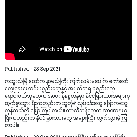
Published - 28 Sep 2021
ကဘူးလ်မြိုတော်က နာမည်ကြီးကြက်လမ်းမပေါ်က ကော်ဇော်
တွေ၊ရှေးဟောင်းပစ္စည်းတွေနှင့် အမှတ်တရ ပစ္စည်းတွေ
ရောင်းဝယ်သူတွေက အာဖဂန်နစ္စတန်မှာ နိုင်ငံခြားသားအများစု
ထွက်ခွာသွားပြီးကတည်းက သူတိုရဲ့လုပ်ငန်းတွေ ခြောက်သွေ့
ကုန်တယ်လို‌ ပြောကြပါတယ်။ တာလီဘန်တွေက အာဏာရယူ
ပြီးကတည်းက နိုင်ငံခြားသားတွေ အများကြီး ထွက်သွားခဲ့ကြ
တာပါ။