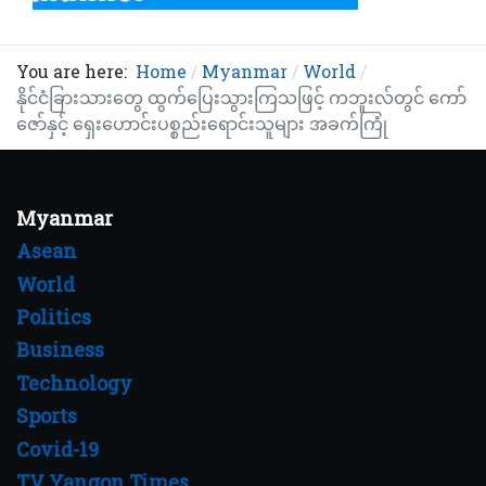
You are here:
Home
Myanmar
World
နိုင်ငံခြားသားတွေ ထွက်ပြေးသွားကြသဖြင့် ကဘူးလ်တွင် ကော်
ဇော်နှင့် ရှေးဟောင်းပစ္စည်းရောင်းသူများ အခက်ကြုံ
Myanmar
Asean
World
Politics
Business
Technology
Sports
Covid-19
TV Yangon Times