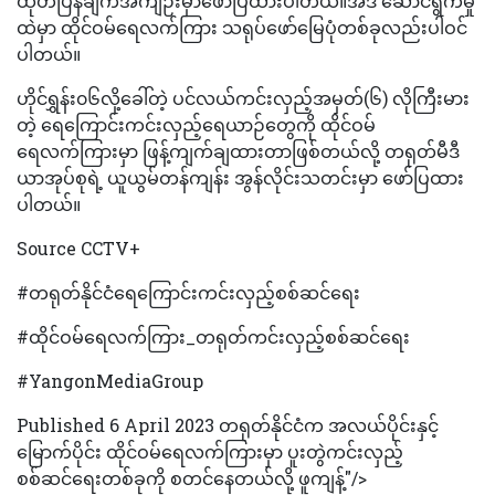
ထုတ်ပြန်ချက်အကျဉ်းမှာဖော်ပြထားပါတယ်။အဲဒီ ဆောင်ရွက်မှု
ထဲမှာ ထိုင်ဝမ်ရေလက်ကြား သရုပ်ဖော်မြေပုံတစ်ခုလည်းပါဝင်
ပါတယ်။
ဟိုင်ရွှန်း၀၆လို့ခေါ်တဲ့ ပင်လယ်ကင်းလှည့်အမှတ်(၆) လိုကြီးမား
တဲ့ ရေကြောင်းကင်းလှည့်ရေယာဉ်တွေကို ထိုင်ဝမ်
ရေလက်ကြားမှာ ဖြန့်ကျက်ချထားတာဖြစ်တယ်လို့ တရုတ်မီဒီ
ယာအုပ်စုရဲ့ ယူယွမ်တန်ကျန်း အွန်လိုင်းသတင်းမှာ ဖော်ပြထား
ပါတယ်။
Source CCTV+
#တရုတ်နိုင်ငံရေကြောင်းကင်းလှည့်စစ်ဆင်ရေး
#ထိုင်ဝမ်ရေလက်ကြား_တရုတ်ကင်းလှည့်စစ်ဆင်ရေး
#YangonMediaGroup
Published 6 April 2023 တရုတ်နိုင်ငံက အလယ်ပိုင်းနှင့်
မြောက်ပိုင်း ထိုင်ဝမ်ရေလက်ကြားမှာ ပူးတွဲကင်းလှည့်
စစ်ဆင်ရေးတစ်ခုကို စတင်နေတယ်လို့ ဖူကျန့်"/>