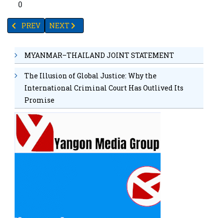
0
PREVIOUS ARTICLE: စတုတ္ထအကြိမ် မဲခေါင်မြစ်ကော်မရှင် ထိပ်သီးအစည်
NEXT ARTICLE: ရှန်ဟိုင်း ပူးပေါင်းဆောင်ရွက်ရေးအဖွဲ့တွင
PREV
NEXT
MYANMAR–THAILAND JOINT STATEMENT
The Illusion of Global Justice: Why the
International Criminal Court Has Outlived Its
Promise