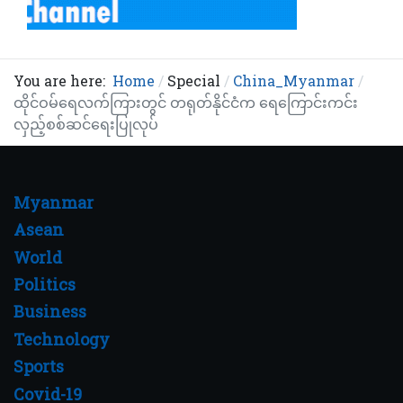
You are here:
Home
Special
China_Myanmar
ထိုင်ဝမ်ရေလက်ကြားတွင် တရုတ်နိုင်ငံက ရေကြောင်းကင်း
လှည့်စစ်ဆင်ရေးပြုလုပ်
Myanmar
Asean
World
Politics
Business
Technology
Sports
Covid-19