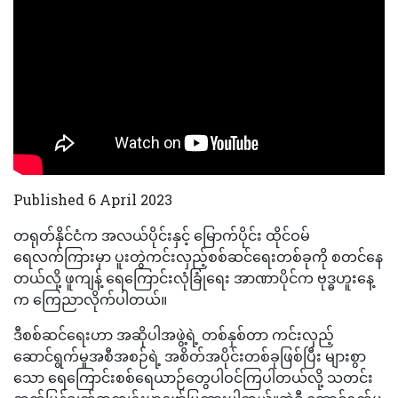
Published 6 April 2023
တရုတ်နိုင်ငံက အလယ်ပိုင်းနှင့် မြောက်ပိုင်း ထိုင်ဝမ်
ရေလက်ကြားမှာ ပူးတွဲကင်းလှည့်စစ်ဆင်ရေးတစ်ခုကို စတင်နေ
တယ်လို့ ဖူကျန့် ရေကြောင်းလုံခြုံရေး အာဏာပိုင်က ဗုဒ္ဓဟူးနေ့
က ကြေညာလိုက်ပါတယ်။
ဒီစစ်ဆင်ရေးဟာ အဆိုပါအဖွဲ့ရဲ့ တစ်နှစ်တာ ကင်းလှည့်
ဆောင်ရွက်မှုအစီအစဉ်ရဲ့ အစိတ်အပိုင်းတစ်ခုဖြစ်ပြီး များစွာ
သော ရေကြောင်းစစ်ရေယာဉ်တွေပါဝင်ကြပါတယ်လို့ သတင်း