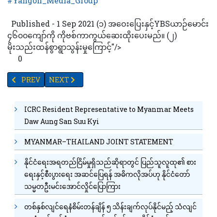
#Yangon_Media_Group
Published - 1 Sep 2021 (၁) အဝေးပြေးနှင့်YBSယာဉ်မောင်း
၄၆၀၀ကျော်ကို ကိုဗစ်ကာကွယ်ဆေးထိုးပေးမည်။ (၂)
မိုးသည်းထန်စွာရွာသွန်းမှုကြောင့်"/>
0
PREVIOUS ARTICLE: အဝေးပြေးနှင့် YBSယာဉ်မောင်း ၄၆၀၀ကျော်ကို
NEXT ARTICLE: တရုတ်အထူးသံတမန် ဆွန်ကော့ရှန် မြန်မာနို
PREV
NEXT
ICRC Resident Representative to Myanmar Meets
Daw Aung San Suu Kyi
MYANMAR–THAILAND JOINT STATEMENT
နိုင်ငံရေးအရတည်ငြိမ်မှုရှိသည်ဆိုရာတွင် ပြည်သူလူထု၏ စား
ရေးနှင့်စီးပွားရေး အဆင်ပြေရန် အဓိကလိုအပ်ဟု နိုင်ငံတော်
သမ္မတဦးမင်းအောင်လှိုင်ပြောကြား
တစ်နှစ်လျင်ရေနံစိမ်းတန်ချိန် ၅ သိန်းချက်လုပ်နိုင်မည့် သံလျင်