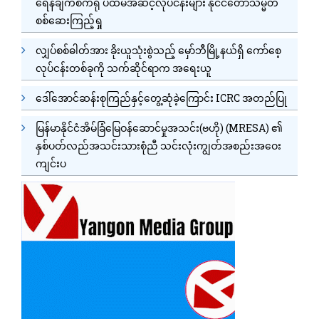
ရေနံချက်စက်ရုံ ပထမအဆင့်လုပ်ငန်းများ နိုင်ငံတော်သမ္မတ
စစ်ဆေးကြည့်ရှု
လျှပ်စစ်ဓါတ်အား ခိုးယူသုံးစွဲသည့် မှော်ဘီမြို့နယ်ရှိ ကော်စေ့
လုပ်ငန်းတစ်ခုကို သက်ဆိုင်ရာက အရေးယူ
ဒေါ်အောင်ဆန်းစုကြည်နှင့်တွေ့ဆုံခဲ့ကြောင်း ICRC အတည်ပြု
မြန်မာနိုင်ငံအိမ်ခြံမြေဝန်ဆောင်မှုအသင်း(ဗဟို) (MRESA) ၏
နှစ်ပတ်လည်အသင်းသားစုံညီ သင်းလုံးကျွတ်အစည်းအဝေး
ကျင်းပ