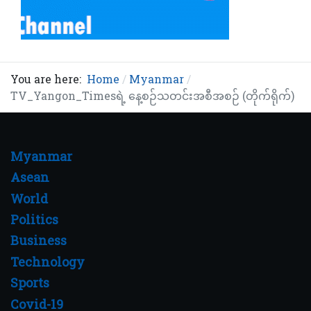
You are here:
Home
Myanmar
TV_Yangon_Timesရဲ့ နေ့စဉ်သတင်းအစီအစဉ် (တိုက်ရိုက်)
Myanmar
Asean
World
Politics
Business
Technology
Sports
Covid-19