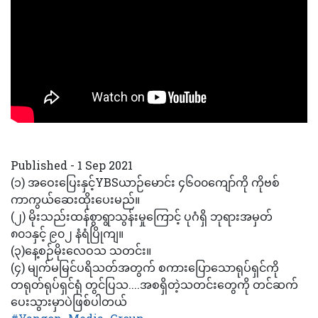
Published - 1 Sep 2021
(၁) အဝေးပြေးနှင့်YBSယာဉ်မောင်း ၄၆၀၀ကျော်ကို ကိုဗစ်
ကာကွယ်ဆေးထိုးပေးမည်။
(၂) မိုးသည်းထန်စွာရွာသွန်းမှုကြောင့် ပုဂံရှိ ဘုရားအမှတ်
၈၀၁နှင့် ၉၀၂ နံရံပြိုကျ။
(၃)နေ့စဉ်မိုးလေဝသ သတင်း။
(၄) မျက်မမြင်ပရိသတ်အတွက် စကားပြောသောရုပ်ရှင်ကို
တရုတ်ရုပ်ရှင်ရုံ တွင်ပြသ....အစရှိတဲ့သတင်းတွေကို တင်ဆက်
ပေးသွားမှာပဲဖြစ်ပါတယ်