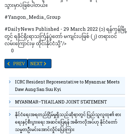
သွားမှာပဲဖြစ်ပါတယ်။
#Yangon_Media_Group
#DailyNews Published - 29 March 2022 (၁) ရန်ကုန်မြို့
တွင် ရခိုင်ရိုးရာသင်္ကြန်ပွဲတော် မကျင်းပဖြစ် (၂) တရားဝင်
လမ်းကြောင်းမှ ထိုင်းနိုင်ငံသို့"/>
0
PREVIOUS ARTICLE: ရှစ်လအတွင်း EAOS နယ်မြေများ၌ တိုက်ပွဲ နှစ်ထောင်က
NEXT ARTICLE: UPDJC နိုင်ငံရေးပါတီများအစုအဖွဲ့ကို 
PREV
NEXT
ICRC Resident Representative to Myanmar Meets
Daw Aung San Suu Kyi
MYANMAR–THAILAND JOINT STATEMENT
နိုင်ငံရေးအရတည်ငြိမ်မှုရှိသည်ဆိုရာတွင် ပြည်သူလူထု၏ စား
ရေးနှင့်စီးပွားရေး အဆင်ပြေရန် အဓိကလိုအပ်ဟု နိုင်ငံတော်
သမ္မတဦးမင်းအောင်လှိုင်ပြောကြား