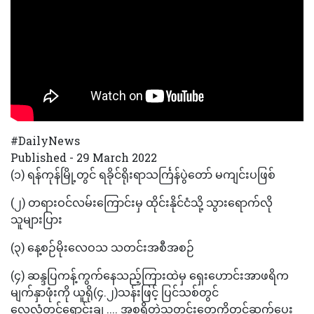
#DailyNews
Published - 29 March 2022
(၁) ရန်ကုန်မြို့တွင် ရခိုင်ရိုးရာသင်္ကြန်ပွဲတော် မကျင်းပဖြစ်
(၂) တရားဝင်လမ်းကြောင်းမှ ထိုင်းနိုင်ငံသို့ သွားရောက်လို
သူများပြား
(၃) နေ့စဉ်မိုးလေဝသ သတင်းအစီအစဉ်
(၄) ဆန္ဒပြကန့်ကွက်နေသည့်ကြားထဲမှ ရှေးဟောင်းအာဖရိက
မျက်နှာဖုံးကို ယူရို(၄.၂)သန်းဖြင့် ပြင်သစ်တွင်
လေလံတင်ရောင်းချ .... အစရှိတဲ့သတင်းတွေကိုတင်ဆက်ပေး