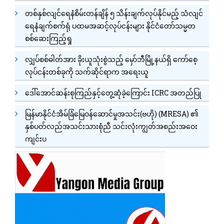
တစ်နှစ်လျင်ရေနံစိမ်းတန်ချိန် ၅ သိန်းချက်လုပ်နိုင်မည့် သံလျင်
ရေနံချက်စက်ရုံ ပထမအဆင့်လုပ်ငန်းများ နိုင်ငံတော်သမ္မတ
စစ်ဆေးကြည့်ရှု
လျှပ်စစ်ဓါတ်အား ခိုးယူသုံးစွဲသည့် မှော်ဘီမြို့နယ်ရှိ ကော်စေ့
လုပ်ငန်းတစ်ခုကို သက်ဆိုင်ရာက အရေးယူ
ဒေါ်အောင်ဆန်းစုကြည်နှင့်တွေ့ဆုံခဲ့ကြောင်း ICRC အတည်ပြု
မြန်မာနိုင်ငံအိမ်ခြံမြေဝန်ဆောင်မှုအသင်း(ဗဟို) (MRESA) ၏
နှစ်ပတ်လည်အသင်းသားစုံညီ သင်းလုံးကျွတ်အစည်းအဝေး
ကျင်းပ