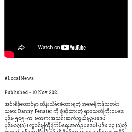
#LocalNews
Published - 10 Nov 2021
အင်းစိန်ထောင်မှာ ထိန်းသိမ်းခံထားရတဲ့ အမေရိကန်သတင်း
သမား Danny Fenster ကို စွဲဆိုထားတဲ့ ရာဇသတ်ကြီးဥပဒေ
ပုဒ်မ ၅၀၅−က၊ မတရားအသင်းဆက်သွယ်မှုဥပဒေပါ
ပုဒ်မ၁၇(၁) ၊ လူဝင်မှုကြီးကြပ်ရေးအက်ဥပဒေပါ ပုဒ်မ ၁၃ (၁)တိ့်