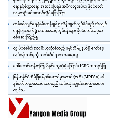
ရေးနှင့်စီးပွားရေး အဆင်ပြေရန် အဓိကလိုအပ်ဟု နိုင်ငံတော်
သမ္မတဦးမင်းအောင်လှိုင်ပြောကြား
တစ်နှစ်လျင်ရေနံစိမ်းတန်ချိန် ၅ သိန်းချက်လုပ်နိုင်မည့် သံလျင်
ရေနံချက်စက်ရုံ ပထမအဆင့်လုပ်ငန်းများ နိုင်ငံတော်သမ္မတ
စစ်ဆေးကြည့်ရှု
လျှပ်စစ်ဓါတ်အား ခိုးယူသုံးစွဲသည့် မှော်ဘီမြို့နယ်ရှိ ကော်စေ့
လုပ်ငန်းတစ်ခုကို သက်ဆိုင်ရာက အရေးယူ
ဒေါ်အောင်ဆန်းစုကြည်နှင့်တွေ့ဆုံခဲ့ကြောင်း ICRC အတည်ပြု
မြန်မာနိုင်ငံအိမ်ခြံမြေဝန်ဆောင်မှုအသင်း(ဗဟို) (MRESA) ၏
နှစ်ပတ်လည်အသင်းသားစုံညီ သင်းလုံးကျွတ်အစည်းအဝေး
ကျင်းပ