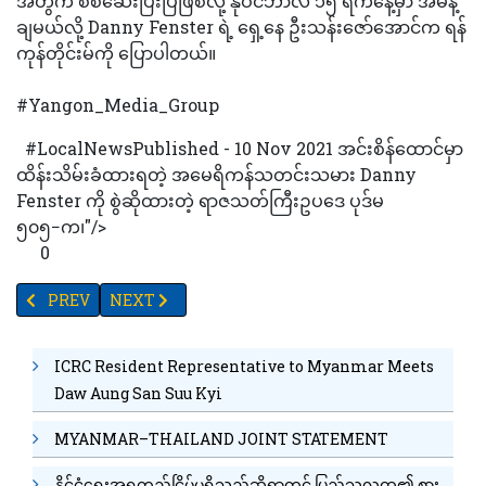
အတွက် စစ်ဆေးပြီးပြီဖြစ်လို့ နိုဝင်ဘာလ ၁၅ ရက်နေ့မှာ အမိန့်
ချမယ်လို့ Danny Fenster ရဲ့ ရှေ့နေ ဦးသန်းဇော်အောင်က ရန်
ကုန်တိုင်းမ်ကို ပြောပါတယ်။
#Yangon_Media_Group
#LocalNewsPublished - 10 Nov 2021 အင်းစိန်ထောင်မှာ
ထိန်းသိမ်းခံထားရတဲ့ အမေရိကန်သတင်းသမား Danny
Fenster ကို စွဲဆိုထားတဲ့ ရာဇသတ်ကြီးဥပဒေ ပုဒ်မ
၅၀၅−က၊"/>
0
PREVIOUS ARTICLE: ချေးငွေရယူလိုသော သကြားစက် လုပ်ငန်းရှင်မျ
NEXT ARTICLE: ရန်ကင်း ကိုဗစ်စင်တာတွင် လူနာ၆၀၀အထိ 
PREV
NEXT
ICRC Resident Representative to Myanmar Meets
Daw Aung San Suu Kyi
MYANMAR–THAILAND JOINT STATEMENT
နိုင်ငံရေးအရတည်ငြိမ်မှုရှိသည်ဆိုရာတွင် ပြည်သူလူထု၏ စား