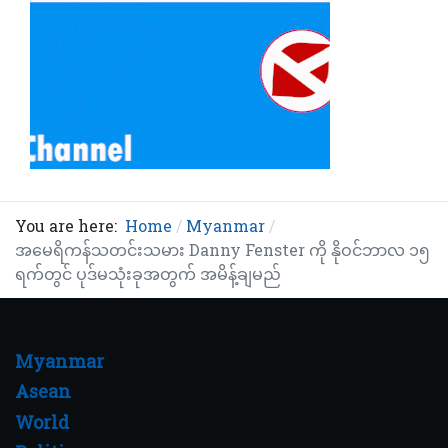
You are here:
Home
Myanmar
အမေရိကန်သတင်းသမား Danny Fenster ကို နိုဝင်ဘာလ ၁၅
ရက်တွင် ပုဒ်မသုံးခုအတွက် အမိန့်ချမည်
Myanmar
Asean
World