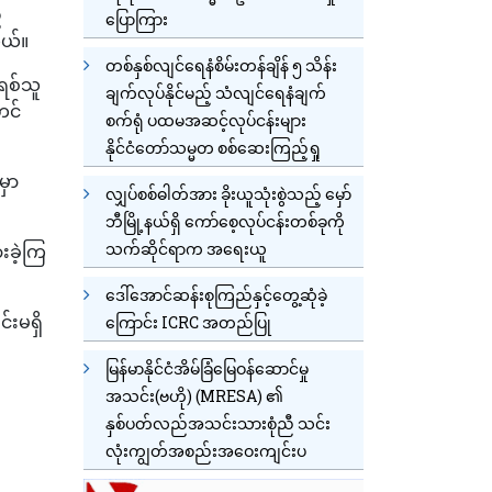
ဦ
ပြောကြား
တယ်။
တစ်နှစ်လျင်ရေနံစိမ်းတန်ချိန် ၅ သိန်း
်ရစ်သူ
ချက်လုပ်နိုင်မည့် သံလျင်ရေနံချက်
တင်
စက်ရုံ ပထမအဆင့်လုပ်ငန်းများ
နိုင်ငံတော်သမ္မတ စစ်ဆေးကြည့်ရှု
မှာ
လျှပ်စစ်ဓါတ်အား ခိုးယူသုံးစွဲသည့် မှော်
ဘီမြို့နယ်ရှိ ကော်စေ့လုပ်ငန်းတစ်ခုကို
သက်ဆိုင်ရာက အရေးယူ
းခဲ့ကြ
ဒေါ်အောင်ဆန်းစုကြည်နှင့်တွေ့ဆုံခဲ့
်းမရှိ
ကြောင်း ICRC အတည်ပြု
မြန်မာနိုင်ငံအိမ်ခြံမြေဝန်ဆောင်မှု
အသင်း(ဗဟို) (MRESA) ၏
နှစ်ပတ်လည်အသင်းသားစုံညီ သင်း
လုံးကျွတ်အစည်းအဝေးကျင်းပ