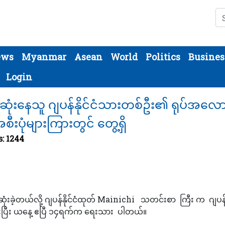
Se
ews
Myanmar
Asean
World
Politics
Busines
Login
ဆုံးနေသူ ဂျပန်နိုင်ငံသားတစ်ဦး၏ ရုပ်အလော
းပုံများကြားတွင် တွေ့ရှိ
s: 1244
ုံးခဲ့တယ်လို့ ဂျပန်နိုင်ငံထုတ် Mainichi သတင်းစာ ကြီး က ဂျပန
းကားပြီး ယနေ့ ဧပြီ ၁၄ရက်က ရေးသား ပါတယ်။