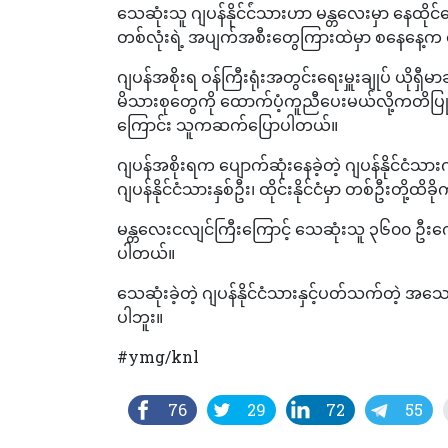
သေဆုံးသူ ဂျပန်နိုင်င်ံသားဟာ မန္တလေးမှာ နေထို
တစ်လုံးရဲ့ အပျက်အစီးတွေကြားထဲမှာ စနေနေ့က တွေ
ဂျပန်အစိုးရ ဝန်ကြီးရုံးအတွင်းရေးမှူးချုပ် ယိုရ
မိသားစုတွေကို‌ ထောက်ပံ့ကူညီပေးမယ်လို့ကတိပ
ကြောင်း သူကဆက်ပြောပါတယ်။
ဂျပန်အစိုးရက ပျောက်ဆုံးနေခဲ့တဲ့ ဂျပန်နိုင်ငံသားကိ
ဂျပန်နိုင်ငံသားနှစ်ဦး၊ ထိုင်းနိုင်ငံမှာ တစ်ဦးတို့
မန္တလေးငလျင်ကြီးကြောင့် သေဆုံးသူ ၃၆၀၀ ဦးကျေ
ပါတယ်။
သေဆုံးခဲ့တဲ့ ဂျပန်နိုင်ငံသားနှင့်ပတ်သက်တဲ့ 
ပါဘူး။
#ymg/knl
76
29
72
55