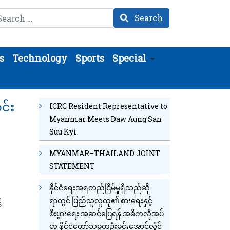
arch
Search
s
Technology
Sports
Special
င်း
ICRC Resident Representative to
Myanmar Meets Daw Aung San
Suu Kyi
MYANMAR–THAILAND JOINT
STATEMENT
နိုင်ငံရေးအရတည်ငြိမ်မှုရှိသည်ဆို
ရာတွင် ပြည်သူလူထု၏ စားရေးနှင့်
်
စီးပွားရေး အဆင်ပြေရန် အဓိကလိုအပ်
ဟု နိုင်ငံတော်သမ္မတဦးမင်းအောင်လှိုင်