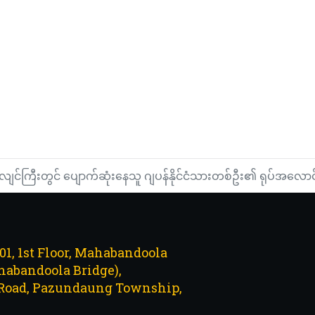
လုပ်ငန်းများဆောင်ရွက်ခဲ့သည့် အိန္ဒိယနှင့် ရုရှားနိုင်ငံတို့မှ ဆေးအဖွဲ့မျ
ူး အခါသမယတွင် မြန်မာပြည်သူများအားလုံး မျှော်လင့်ချက်နှင့် သတ္တိခွန်အ
ျင်ကြီးတွင် ပျောက်ဆုံးနေသူ ဂျပန်နိုင်ငံသားတစ်ဦး၏ ရုပ်အလောင်း
101, 1st Floor, Mahabandoola
abandoola Bridge),
Road, Pazundaung Township,