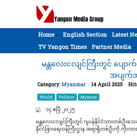
Home
English Section
Latest N
TV Yangon Times
Partner Media
မန္တလေးငလျင်ကြီးတွင် ပျောက်
အပျက်အစီ
Category:
Myanmar
14 April 2025
Hit
World
Politics
Myamar
၁၄ ဧပြီ ၂၀၂၅
မန္တလေးငလျင်ကြီးတွင် ဂျပန်နိုင်ငံသားတစ်ဦးသေဆ
နိုင်ငံခြားရေးဝန်ကြီးဌာန အရာရှိတစ်ဦးကို ကို