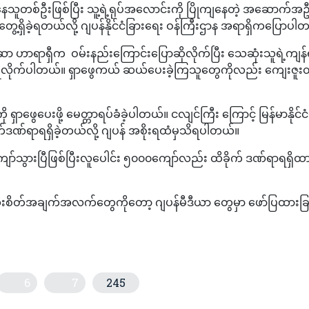
င်နေသူတစ်ဦးဖြစ်ပြီး သူ့ရဲ့ရုပ်အလောင်းကို ပြိုကျနေတဲ့ အဆောက်အ
့ရှိခဲ့ရတယ်လို့ ဂျပန်နိုင်ငံခြားရေး ဝန်ကြီးဌာန အရာရှိကပြောပါ
ှီမာဆာ ဟာရာရှီက ဝမ်းနည်းကြောင်းပြောဆိုလိုက်ပြီး သေဆုံးသူရဲ့ကျန
ြုလိုက်ပါတယ်။ ရှာဖွေကယ် ဆယ်ပေးခဲ့ကြသူတွေကိုလည်း ကျေးဇူး
ု ရှာဖွေပေးဖို့ မေတ္တာရပ်ခံခဲ့ပါတယ်။ ငလျင်ကြီး ကြောင့် မြန်မာနိုင်ငံ
ထိခိုက်ဒဏ်ရာရရှိခဲ့တယ်လို့ ဂျပန် အစိုးရထံမှသိရပါတယ်။
ာ်သွားပြီဖြစ်ပြီးလူပေါင်း ၅၀၀၀ကျော်လည်း ထိခိုက် ဒဏ်ရာရရှိထာ
အသေးစိတ်အချက်အလက်တွေကိုတော့ ဂျပန်မီဒီယာ တွေမှာ ဖော်ပြထားခြင
6
7
245