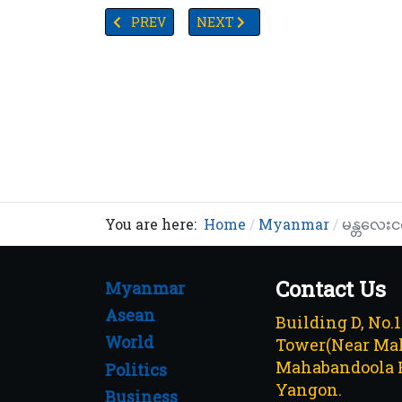
PREVIOUS ARTICLE: မန္တလေးမြို့အခြေစိုက် ဆေးဝါးကုသမှု
NEXT ARTICLE: သင်္ကြန်နှင့်နှစ်သစ်က
PREV
NEXT
You are here:
Home
Myanmar
မန္တလေးငလ
Contact Us
Myanmar
Asean
Building D, No.
World
Tower(Near Mah
Mahabandoola 
Politics
Yangon.
Business