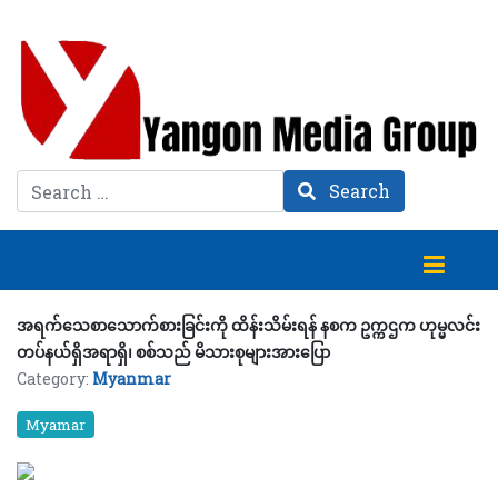
Search
Search
အရက်သေစာသောက်စားခြင်းကို ထိန်းသိမ်းရန် နစက ဥက္ကဌက ဟုမ္မလင်း
တပ်နယ်ရှိအရာရှိ၊ စစ်သည် မိသားစုများအားပြော
Category:
Myanmar
Myamar