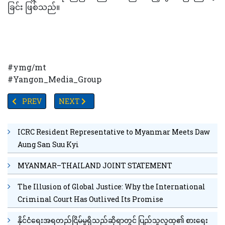
ခြင်း ဖြစ်သည်။
#ymg/mt
#Yangon_Media_Group
PREVIOUS ARTICLE: နာဂဒေသ လဟယ်မြို့ထေရဝါဒဗုဒ္ဓသာသနာပြု(ဗဟို)ကျော
NEXT ARTICLE: #စားအုန်းဆီတစ်ပိဿာ ၆၀၀၀ ကျော်က
PREV
NEXT
ICRC Resident Representative to Myanmar Meets Daw
Aung San Suu Kyi
MYANMAR–THAILAND JOINT STATEMENT
The Illusion of Global Justice: Why the International
Criminal Court Has Outlived Its Promise
နိုင်ငံရေးအရတည်ငြိမ်မှုရှိသည်ဆိုရာတွင် ပြည်သူလူထု၏ စားရေး