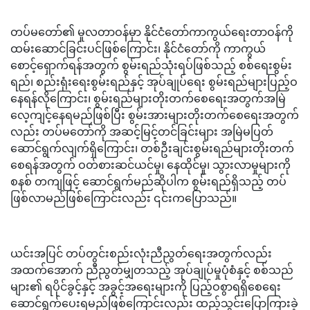
တပ်မတော်၏ မူလတာဝန်မှာ နိုင်ငံတော်ကာကွယ်ရေးတာဝန်ကို
ထမ်းဆောင်ခြင်းပင်ဖြစ်ကြောင်း၊ နိုင်ငံတော်ကို ကာကွယ်
စောင့်ရှောက်ရန်အတွက် စွမ်းရည်သုံးရပ်ဖြစ်သည့် စစ်ရေးစွမ်း
ရည်၊ စည်းရုံးရေးစွမ်းရည်နှင့် အုပ်ချုပ်ရေး စွမ်းရည်များပြည့်ဝ
နေရန်လိုကြောင်း၊ စွမ်းရည်များတိုးတက်စေရေးအတွက်အမြဲ
လေ့ကျင့်နေရမည်ဖြစ်ပြီး စွမ်းအားများတိုးတက်စေရေးအတွက်
လည်း တပ်မတော်ကို အဆင့်မြင့်တင်ခြင်းများ အမြဲမပြတ်
ဆောင်ရွက်လျက်ရှိကြောင်း၊ တစ်ဦးချင်းစွမ်းရည်များတိုးတက်
စေရန်အတွက် ဝတ်စားဆင်ယင်မှု၊ နေထိုင်မှု၊ သွားလာမှုများကို
စနစ် တကျဖြင့် ဆောင်ရွက်မည်ဆိုပါက စွမ်းရည်ရှိသည့် တပ်
ဖြစ်လာမည်ဖြစ်ကြောင်းလည်း ၎င်းကပြောသည်။
ယင်းအပြင် တပ်တွင်းစည်းလုံးညီညွတ်ရေးအတွက်လည်း
အထက်အောက် ညီညွတ်မျှတသည့် အုပ်ချုပ်မှုပုံစံနှင့် စစ်သည်
များ၏ ရပိုင်ခွင့်နှင့် အခွင့်အရေးများကို ပြည့်ဝစွာရရှိစေရေး
ဆောင်ရွက်ပေးရမည်ဖြစ်ကြောင်းလည်း ထည့်သွင်းပြောကြားခဲ့