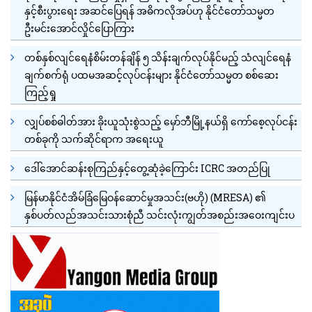
နှင့်စီးပွားရေး အဆင်ပြေရန် အဓိကလိုအပ်ဟု နိုင်ငံတော်သမ္မတ
ဦးမင်းအောင်လှိုင်ပြောကြား
တစ်နှစ်လျင်ရေနံစိမ်းတန်ချိန် ၅ သိန်းချက်လုပ်နိုင်မည့် သံလျင်ရေနံ
ချက်စက်ရုံ ပထမအဆင့်လုပ်ငန်းများ နိုင်ငံတော်သမ္မတ စစ်ဆေး
ကြည့်ရှု
လျှပ်စစ်ဓါတ်အား ခိုးယူသုံးစွဲသည့် မှော်ဘီမြို့နယ်ရှိ ကော်စေ့လုပ်ငန်း
တစ်ခုကို သက်ဆိုင်ရာက အရေးယူ
ဒေါ်အောင်ဆန်းစုကြည်နှင့်တွေ့ဆုံခဲ့ကြောင်း ICRC အတည်ပြု
မြန်မာနိုင်ငံအိမ်ခြံမြေဝန်ဆောင်မှုအသင်း(ဗဟို) (MRESA) ၏
နှစ်ပတ်လည်အသင်းသားစုံညီ သင်းလုံးကျွတ်အစည်းအဝေးကျင်းပ