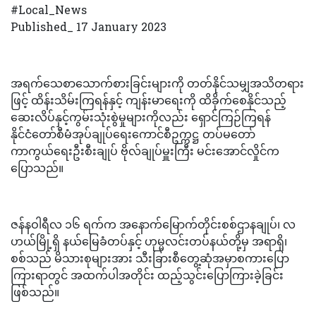
#Local_News
Published_ 17 January 2023
အရက်သေစာသောက်စားခြင်းများကို တတ်နိုင်သမျှအသိတရား
ဖြင့် ထိန်းသိမ်းကြရန်နှင့် ကျန်းမာရေးကို ထိခိုက်စေနိုင်သည့်
ဆေးလိပ်နှင့်ကွမ်းသုံးစွဲမှုများကိုလည်း ရှောင်ကြဉ်ကြရန်
နိုင်ငံတော်စီမံအုပ်ချုပ်ရေးကောင်စီဥက္ကဋ္ဌ တပ်မတော်
ကာကွယ်ရေးဦးစီးချုပ် ဗိုလ်ချုပ်မှူးကြီး မင်းအောင်လှိုင်က
ပြောသည်။
ဇန်နဝါရီလ ၁၆ ရက်က အနောက်မြောက်တိုင်းစစ်ဌာနချုပ်၊ လ
ဟယ်မြို့ရှိ နယ်မြေခံတပ်နှင့် ဟုမ္မလင်းတပ်နယ်တို့မှ အရာရှိ၊
စစ်သည် မိသားစုများအား သီးခြားစီတွေ့ဆုံအမှာစကားပြော
ကြားရာတွင် အထက်ပါအတိုင်း ထည့်သွင်းပြောကြားခဲ့ခြင်း
ဖြစ်သည်။