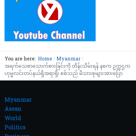
You are here:
Home
Myanmar
အရက်သေစာသောက်စားခြင်းကို ထိန်းသိမ်းရန် နစက ဥက္ကဌက
ဟုမ္မလင်းတပ်နယ်ရှိအရာရှိ၊ စစ်သည် မိသားစုများအားပြော
Myanmar
Asean
World
Politics