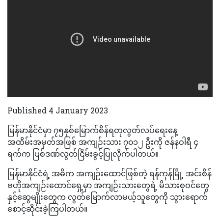
Published 4 January 2023
မြန်မာနိုင်ငံမှာ ၇၅နှစ်မြောက်စိန်ရတုလွတ်လပ်ရေးနေ့
အထိမ်းအမှတ်အဖြစ် အကျဉ်းသား ၇၀၁၂ ဦးကို ဇန်နဝါရီ ၄
ရက်က ပြစ်ဒဏ်လွတ်ငြိမ်းခွင့်ပြုလိုက်ပါတယ်။
မြန်မာနိုင်ငံရဲ့ အဓိက အကျဉ်းထောင်ဖြစ်တဲ့ ရန်ကုန်မြို့ အင်းစိန်
ဗဟိုအကျဉ်းထောင်ရှေ့မှာ အကျဉ်းသားတွေရဲ့ မိသားစုဝင်တွေ
နှင့်ဆွေမျိုးတွေက လွတ်မြောက်လာမယ့်သူတွေကို သွားရောက်
စောင့်ဆိုင်းခဲ့ကြပါတယ်။