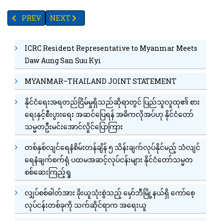
PREVIOUS ARTICLE: ပြည်တွင်းစားသုံးမှုများပြားသည့်အတွက် ပြည်ပသို့သ
NEXT ARTICLE: ဒီဇင်ဘာလအတွင်း ပြည်ပသို့ ဆန်၊ ဆန်ကွဲ 
PREV
NEXT
ICRC Resident Representative to Myanmar Meets
Daw Aung San Suu Kyi
MYANMAR–THAILAND JOINT STATEMENT
နိုင်ငံရေးအရတည်ငြိမ်မှုရှိသည်ဆိုရာတွင် ပြည်သူလူထု၏ စား
ရေးနှင့်စီးပွားရေး အဆင်ပြေရန် အဓိကလိုအပ်ဟု နိုင်ငံတော်
သမ္မတဦးမင်းအောင်လှိုင်ပြောကြား
တစ်နှစ်လျင်ရေနံစိမ်းတန်ချိန် ၅ သိန်းချက်လုပ်နိုင်မည့် သံလျင်
ရေနံချက်စက်ရုံ ပထမအဆင့်လုပ်ငန်းများ နိုင်ငံတော်သမ္မတ
စစ်ဆေးကြည့်ရှု
လျှပ်စစ်ဓါတ်အား ခိုးယူသုံးစွဲသည့် မှော်ဘီမြို့နယ်ရှိ ကော်စေ့
လုပ်ငန်းတစ်ခုကို သက်ဆိုင်ရာက အရေးယူ