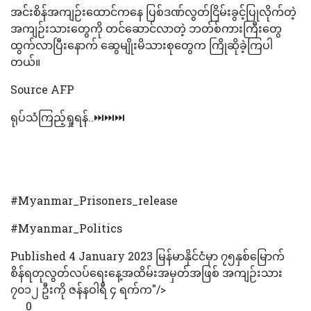
အင်းစိန်အကျဉ်းထောင်ကနေ ပြစ်ဒဏ်လွတ်ငြိမ်းခွင့်ပြုလိုက်တဲ့
အကျဉ်းသားတွေကို တင်ဆောင်လာတဲ့ ဘတ်စ်ကားကြီးတွေ
ထွက်လာပြီးနောက် ဆွေမျိုးမိသားစုတွေက ကြိုဆိုခဲ့ကြပါ
တယ်။
Source AFP
ရုပ်သံကြည့်ရှုရန်..⏭⏭⏭
#Myanmar_Prisoners_release
#Myanmar_Politics
Published 4 January 2023 မြန်မာနိုင်ငံမှာ ၇၅နှစ်မြောက်
စိန်ရတုလွတ်လပ်ရေးနေ့အထိမ်းအမှတ်အဖြစ် အကျဉ်းသား
၇၀၁၂ ဦးကို ဇန်နဝါရီ ၄ ရက်က"/>
0