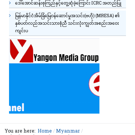
ဒေါ်အောင်ဆန်းစုကြည်နှင့်တွေ့ဆုံခဲ့ကြောင်း ICRC အတည်ပြု
မြန်မာနိုင်ငံအိမ်ခြံမြေဝန်ဆောင်မှုအသင်း(ဗဟို) (MRESA) ၏
နှစ်ပတ်လည်အသင်းသားစုံညီ သင်းလုံးကျွတ်အစည်းအဝေး
ကျင်းပ
You are here:
Home
Myanmar