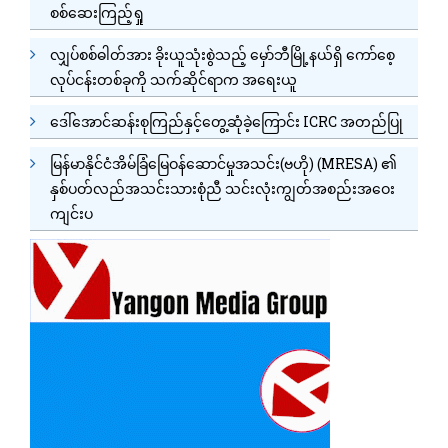
စစ်ဆေးကြည့်ရှု
လျှပ်စစ်ဓါတ်အား ခိုးယူသုံးစွဲသည့် မှော်ဘီမြို့နယ်ရှိ ကော်စေ့
လုပ်ငန်းတစ်ခုကို သက်ဆိုင်ရာက အရေးယူ
ဒေါ်အောင်ဆန်းစုကြည်နှင့်တွေ့ဆုံခဲ့ကြောင်း ICRC အတည်ပြု
မြန်မာနိုင်ငံအိမ်ခြံမြေဝန်ဆောင်မှုအသင်း(ဗဟို) (MRESA) ၏
နှစ်ပတ်လည်အသင်းသားစုံညီ သင်းလုံးကျွတ်အစည်းအဝေး
ကျင်းပ