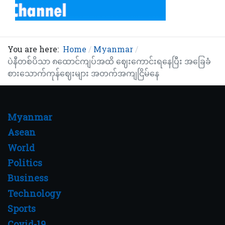
You are here:
Home
Myanmar
ပဲနီတစ်ပိသာ ၈ထောင်ကျပ်အထိ ဈေးကောင်းရနေပြီး အခြေခံ
စားသောက်ကုန်ဈေးများ အတက်အကျငြိမ်နေ
Myanmar
Asean
World
Politics
Business
Technology
Sports
Covid-19