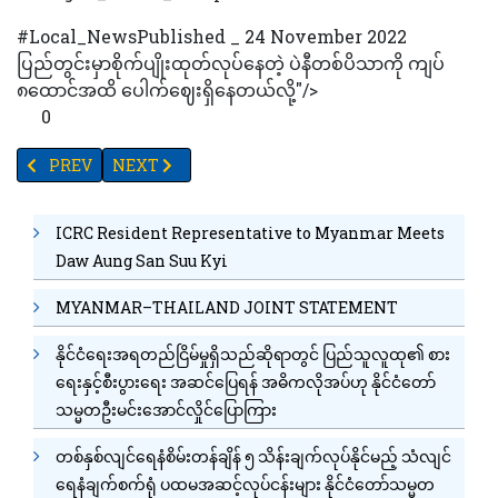
#Local_NewsPublished _ 24 November 2022
ပြည်တွင်းမှာစိုက်ပျိုးထုတ်လုပ်နေတဲ့ ပဲနီတစ်ပိသာကို ကျပ်
၈ထောင်အထိ ပေါက်ဈေးရှိနေတယ်လို့"/>
0
PREVIOUS ARTICLE: အသေးစား၊အငယ်စားနှင့် အလတ်စား စီးပွားရေးလုပ်င
NEXT ARTICLE: နယ်စပ်ကုန်သွယ်ရေးတွင် ယွမ်နှင့် ဘတ်ခွင
PREV
NEXT
ICRC Resident Representative to Myanmar Meets
Daw Aung San Suu Kyi
MYANMAR–THAILAND JOINT STATEMENT
နိုင်ငံရေးအရတည်ငြိမ်မှုရှိသည်ဆိုရာတွင် ပြည်သူလူထု၏ စား
ရေးနှင့်စီးပွားရေး အဆင်ပြေရန် အဓိကလိုအပ်ဟု နိုင်ငံတော်
သမ္မတဦးမင်းအောင်လှိုင်ပြောကြား
တစ်နှစ်လျင်ရေနံစိမ်းတန်ချိန် ၅ သိန်းချက်လုပ်နိုင်မည့် သံလျင်
ရေနံချက်စက်ရုံ ပထမအဆင့်လုပ်ငန်းများ နိုင်ငံတော်သမ္မတ