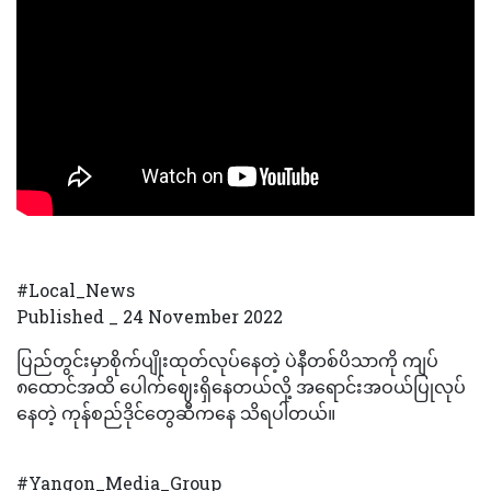
#Local_News
Published _ 24 November 2022
ပြည်တွင်းမှာစိုက်ပျိုးထုတ်လုပ်နေတဲ့ ပဲနီတစ်ပိသာကို ကျပ်
၈ထောင်အထိ ပေါက်ဈေးရှိနေတယ်လို့ အရောင်းအဝယ်ပြုလုပ်
နေတဲ့ ကုန်စည်ဒိုင်တွေဆီကနေ သိရပါတယ်။
#Yangon_Media_Group