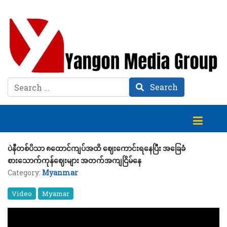
Search
Search
ပဲနီတစ်ပိသာ ၈ထောင်ကျပ်အထိ ဈေးကောင်းရနေပြီး အခြေခံ
စားသောက်ကုန်ဈေးများ အတက်အကျငြိမ်နေ
Category:
Myanmar
Video
Myamar