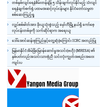
တစ်နှစ်လျင်ရေနံစိမ်းတန်ချိန် ၅ သိန်းချက်လုပ်နိုင်မည့် သံလျင်
ရေနံချက်စက်ရုံ ပထမအဆင့်လုပ်ငန်းများ နိုင်ငံတော်သမ္မတ
စစ်ဆေးကြည့်ရှု
လျှပ်စစ်ဓါတ်အား ခိုးယူသုံးစွဲသည့် မှော်ဘီမြို့နယ်ရှိ ကော်စေ့
လုပ်ငန်းတစ်ခုကို သက်ဆိုင်ရာက အရေးယူ
ဒေါ်အောင်ဆန်းစုကြည်နှင့်တွေ့ဆုံခဲ့ကြောင်း ICRC အတည်ပြု
မြန်မာနိုင်ငံအိမ်ခြံမြေဝန်ဆောင်မှုအသင်း(ဗဟို) (MRESA) ၏
နှစ်ပတ်လည်အသင်းသားစုံညီ သင်းလုံးကျွတ်အစည်းအဝေး
ကျင်းပ