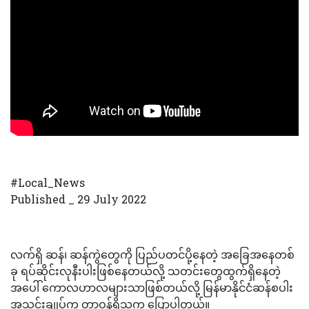
#Local_News
Published _ 29 July 2022
လက်ရှိ ဆန်၊ ဆန်ကွဲတွေကို ပြည်ပတင်ပို့နေတဲ့ အခြေအနေတစ်
ခု ရပ်ဆိုင်းလုနီးပါးဖြစ်နေတယ်လို့ သတင်းတွေထွက်ရှိနေတဲ့
အပေါ် ကောလဟာလများသာဖြစ်တယ်လို့ မြန်မာနိုင်ငံဆန်စပါး
အသင်းချုပ်က တာဝန်ရှိသူက ပြောပါတယ်။