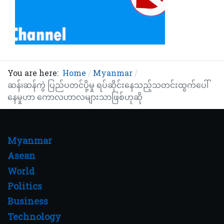
You are here:
Home
Myanmar
ဆန်၊ဆန်ကွဲ ပြည်ပတင်ပို့မှု ရပ်ဆိုင်းနေသည့်သတင်းထွက်ပေါ်
နေမှုဟာ ကောလဟာလများသာဖြစ်ဟုဆို
Myanmar
Asean
World
Politics
Business
Technology