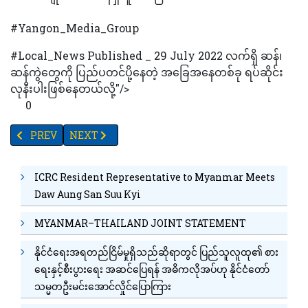
#Yangon_Media_Group
#Local_News Published _ 29 July 2022 လက်ရှိ ဆန်၊
ဆန်ကွဲတွေကို ပြည်ပတင်ပို့နေတဲ့ အခြေအနေတစ်ခု ရပ်ဆိုင်း
လုနီးပါးဖြစ်နေတယ်လို့"/>
0
PREVIOUS ARTICLE: ရန်ကုန်တွင် အောက်ဆီဂျင်လိုအပ်၍ အကူအညီတော
NEXT ARTICLE: TV YANGON TIMES ရဲ့နေ့စဉ်သတင်းအစီ
PREV
NEXT
ICRC Resident Representative to Myanmar Meets
Daw Aung San Suu Kyi
MYANMAR–THAILAND JOINT STATEMENT
နိုင်ငံရေးအရတည်ငြိမ်မှုရှိသည်ဆိုရာတွင် ပြည်သူလူထု၏ စား
ရေးနှင့်စီးပွားရေး အဆင်ပြေရန် အဓိကလိုအပ်ဟု နိုင်ငံတော်
သမ္မတဦးမင်းအောင်လှိုင်ပြောကြား