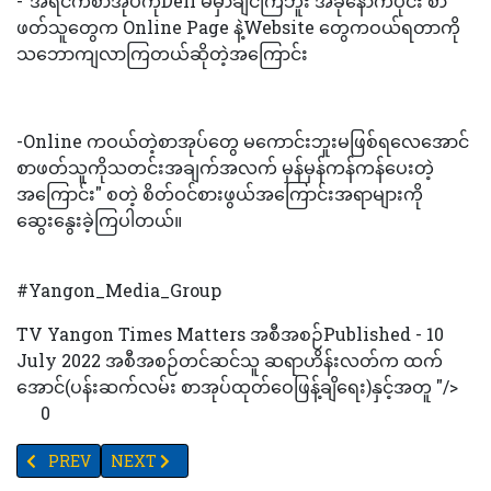
-"အရင်ကစာအုပ်ကိုDeli မမှာချင်ကြဘူး အခုနောက်ပိုင်း စာ
ဖတ်သူတွေက Online Page နဲ့Website တွေကဝယ်ရတာကို
သဘောကျလာကြတယ်ဆိုတဲ့အကြောင်း
-Online ကဝယ်တဲ့စာအုပ်တွေ မကောင်းဘူးမဖြစ်ရလေအောင်
စာဖတ်သူကိုသတင်းအချက်အလက် မှန်မှန်ကန်ကန်ပေးတဲ့
အကြောင်း" စတဲ့ စိတ်ဝင်စားဖွယ်အကြောင်းအရာများကို
ဆွေးနွေးခဲ့ကြပါတယ်။
#Yangon_Media_Group
TV Yangon Times Matters အစီအစဉ်Published - 10
July 2022 အစီအစဉ်တင်ဆင်သူ ဆရာဟိန်းလတ်က ထက်
အောင်(ပန်းဆက်လမ်း စာအုပ်ထုတ်ဝေဖြန့်ချိရေး)နှင့်အတူ "/>
0
PREVIOUS ARTICLE: "ပြောင်းလဲလာသောစာအုပ်ဈေးကွက်နှင့် အွန်လိုင်းဖြန့်
NEXT ARTICLE: "ပြောင်းလဲလာသောစာအုပ်ဈေးကွက်နှင့် အွန်လိုင
PREV
NEXT