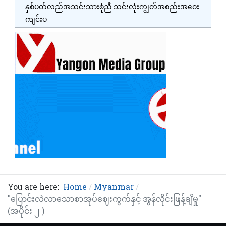
နှစ်ပတ်လည်အသင်းသားစုံညီ သင်းလုံးကျွတ်အစည်းအဝေး
ကျင်းပ
You are here:
Home
Myanmar
"ပြောင်းလဲလာသောစာအုပ်ဈေးကွက်နှင့် အွန်လိုင်းဖြန့်ချိမှု"
(အပိုင်း ၂ )