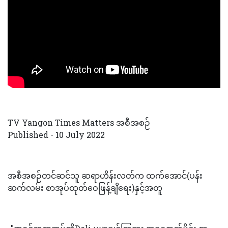
TV Yangon Times Matters အစီအစဉ်
Published - 10 July 2022
အစီအစဉ်တင်ဆင်သူ ဆရာဟိန်းလတ်က ထက်အောင်(ပန်း
ဆက်လမ်း စာအုပ်ထုတ်ဝေဖြန့်ချိရေး)နှင့်အတူ