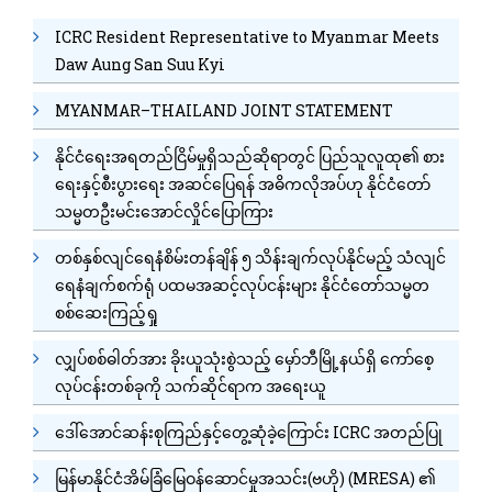
ICRC Resident Representative to Myanmar Meets
Daw Aung San Suu Kyi
MYANMAR–THAILAND JOINT STATEMENT
နိုင်ငံရေးအရတည်ငြိမ်မှုရှိသည်ဆိုရာတွင် ပြည်သူလူထု၏ စား
ရေးနှင့်စီးပွားရေး အဆင်ပြေရန် အဓိကလိုအပ်ဟု နိုင်ငံတော်
သမ္မတဦးမင်းအောင်လှိုင်ပြောကြား
တစ်နှစ်လျင်ရေနံစိမ်းတန်ချိန် ၅ သိန်းချက်လုပ်နိုင်မည့် သံလျင်
ရေနံချက်စက်ရုံ ပထမအဆင့်လုပ်ငန်းများ နိုင်ငံတော်သမ္မတ
စစ်ဆေးကြည့်ရှု
လျှပ်စစ်ဓါတ်အား ခိုးယူသုံးစွဲသည့် မှော်ဘီမြို့နယ်ရှိ ကော်စေ့
လုပ်ငန်းတစ်ခုကို သက်ဆိုင်ရာက အရေးယူ
ဒေါ်အောင်ဆန်းစုကြည်နှင့်တွေ့ဆုံခဲ့ကြောင်း ICRC အတည်ပြု
မြန်မာနိုင်ငံအိမ်ခြံမြေဝန်ဆောင်မှုအသင်း(ဗဟို) (MRESA) ၏