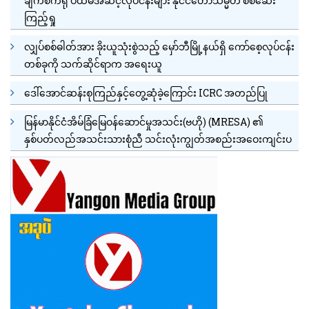
ချက်စက်ရုံ ပထမအဆင့်လုပ်ငန်းများ နိုင်ငံတော်သမ္မတ စစ်ဆေး
ကြည့်ရှု
လျှပ်စစ်ဓါတ်အား ခိုးယူသုံးစွဲသည့် မှော်ဘီမြို့နယ်ရှိ ကော်စေ့လုပ်ငန်း
တစ်ခုကို သက်ဆိုင်ရာက အရေးယူ
ဒေါ်အောင်ဆန်းစုကြည်နှင့်တွေ့ဆုံခဲ့ကြောင်း ICRC အတည်ပြု
မြန်မာနိုင်ငံအိမ်ခြံမြေဝန်ဆောင်မှုအသင်း(ဗဟို) (MRESA) ၏
နှစ်ပတ်လည်အသင်းသားစုံညီ သင်းလုံးကျွတ်အစည်းအဝေးကျင်းပ