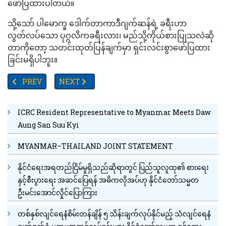
ဖော်ပြထားပါတယ်။
သို့သော် ပါမောက္ခ ဒေါက်တာကာဒီဂျက်ဆန်ရဲ့ ခရီးဟာ
လွတ်လပ်သော ပုဂ္ဂလိကခရီးလား၊ မည်သို့ကိုယ်စားပြုသလဲဆို
တာကိုတော့ သတင်းထုတ်ပြန်ချက်မှာ ရှင်းလင်းစွာဖော်ပြထား
ခြင်းမရှိပါဘူး။
PREVIOUS ARTICLE: ဗိုလ်တထောင်စေတီတော်တွင် နယုန်လပြည့်နေ
NEXT ARTICLE: TV YANGON TIMES ရဲ့နေ့စဉ်သတင်းအ
PREV
NEXT
ICRC Resident Representative to Myanmar Meets Daw
Aung San Suu Kyi
MYANMAR–THAILAND JOINT STATEMENT
နိုင်ငံရေးအရတည်ငြိမ်မှုရှိသည်ဆိုရာတွင် ပြည်သူလူထု၏ စားရေး
နှင့်စီးပွားရေး အဆင်ပြေရန် အဓိကလိုအပ်ဟု နိုင်ငံတော်သမ္မတ
ဦးမင်းအောင်လှိုင်ပြောကြား
တစ်နှစ်လျင်ရေနံစိမ်းတန်ချိန် ၅ သိန်းချက်လုပ်နိုင်မည့် သံလျင်ရေနံ