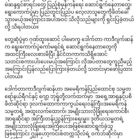
မဲဆန္ဒရှင်စာရင်းတွေ ပြည့်စုံမှန်ကန်ရေး ဆောင်ရွက်နေတာတွေ၊
ရွေးကောက်ပွဲမှာ ပြည်တွင်းပြည်ပ လေ့လာသူတွေကိုဖိတ်ခေါ်
သွားမယ့်အကြောင်းအပါအဝင် သိလိုသည်များကို ရှင်းပြခဲ့တယ်
လို့ သိရပါတယ်။
တွေ့ဆုံပွဲမှာ ဂုဏ်ထူးဆောင် ပါမောက္ခ ဒေါက်တာ ကာဒီဂျက်ဆန်
က ရွေးကောက်ပွဲကော်မရှင်ရဲ့ ဆောင်ရွက်နေတာတွေကို
အထင်ကြီးလေးစားမိပြီး နိုင်ငံတကာကသိရှိအောင်
သတင်းစကားပါးပေးမယ့်အကြောင်း လိုအပ်တာတွေကူညီမည့်
အကြောင်းပြန်လည်ပြောကြားခဲ့တယ်လို့ သတင်းမှာဖော်ပြထား
ပါတယ်။
ဒေါက်တာကာဒီဂျက်ဆန်ဟာ အမေရိကန်ပြည်ထောင်စု သမ္မတ
ရော်နယ်ရီဂင်နှင့် ဂျော့ ဘုရှ်တို့လက်ထက်မှာ အရှေ့အာရှနှင့်ပစိ
ဖိတ်ဆိုင်ရာ ဒုလက်ထောက်ကာကွယ်ရေးဝန်ကြီး၊အမေရိကန်
သမ္မတရဲ့ အထူးလက်ထောက်၊ အမျိုးသားလုံခြုံရေးကောင်စီ၊
အာရှဆိုင်ရာ အကြီးတန်းညွှန်ကြားရေးမှူး၊ ဒုတိယသမ္မတရဲ့
အမျိုးသားလုံခြုံရေးအကြံပေးအဖြစ်ဆောင်ရွက်ခဲ့သူ
ဖြစ်ကြောင်း ဂျွန်ဟော့ကင်းစ်တက္ကသိုလ်ရဲ့ ဝက်ဘ်ဆိုက်မှာ