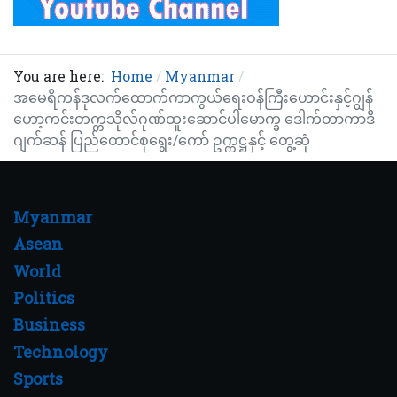
You are here:
Home
Myanmar
အမေရိကန်ဒုလက်ထောက်ကာကွယ်ရေးဝန်ကြီးဟောင်းနှင့်ဂျွန်
ဟော့ကင်းတက္ကသိုလ်ဂုဏ်ထူးဆောင်ပါမောက္ခ ဒေါက်တာကာဒီ
ဂျက်ဆန် ပြည်ထောင်စုရွေး/ကော် ဥက္ကဋ္ဌနှင့် တွေ့ဆုံ
Myanmar
Asean
World
Politics
Business
Technology
Sports