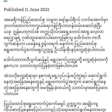
Published 11 June 2022
အမေရိကန်ပြည်ထောင်စု သမ္မတ ရော်နယ်ရီဂင် လက်အောက်မှာ
ဒုလက်ထောက်ကာကွယ်ရေးဝန်ကြီးတာဝန်ထမ်းဆောင်ခဲ့ပြီး
ယခု ဂျွန်ဟော့ကင်းစ် တက္ကသိုလ်၊အရှေ့တောင်အာရှ လေ့လာ
ရေးဌာနရဲ့ ဂုဏ်ထူးဆောင်ပါမောက္ခဖြစ်သူ ဒေါက်တာ ကာဒီ
ဂျက်ဆန်ဟာ ယမန်နေ့ ဇွန်၁၀ရက် မနက်က ပြည်ထောင်စု
ရွေးကောက်ပွဲကော်မရှင်ဥက္ကဋ္ဌ ဦးသိန်းစိုးနှင့်တွေ့ဆုံခဲ့ပါတယ်။
ဒေါက်တာကာဒီဂျက်ဆန်နှင့် ရွေး/ကော်ဥက္ကဋ္ဌတို့‌ တွေ့ဆုံခဲ့တာကို
နစက,က သတင်းထုတ်ပြန်ခဲ့တာဖြစ်ပါတယ်။
အဲသလိုတွေ့ဆုံရာမှာ နစကရဲ့ရှေ့လုပ်ငန်းစဉ်(၅)ရပ် ဆောင်ရွက်
နေတဲ့အခြေအနေတွေနှင့် ရွေးကောက်ပွဲအတွက် ဆောင်ရွက်နေ
တဲ့အခြေအနေတွေကို မေးမြန်းခဲ့တယ်လို့ သတင်းမှာဖော်ပြထား
ပါတယ်။
ပြည်ထောင်စုရွေးကောက်ပွဲကော်မရှင် ဥက္ကဋ္ဌက အချိုးကျ
ကိုယ်စားပြုစနစ်ပြောင်းလဲကျင့်သုံးရေးဆောင်ရွက်နေတာတွေ၊