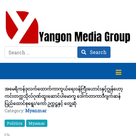
Search
Search
အမေရိကန်ဒုလက်ထောက်ကာကွယ်ရေးဝန်ကြီးဟောင်းနှင့်ဂျွန်ဟော့
ကင်းတက္ကသိုလ်ဂုဏ်ထူးဆောင်ပါမောက္ခ ဒေါက်တာကာဒီဂျက်ဆန်
ပြည်ထောင်စုရွေး/ကော် ဥက္ကဋ္ဌနှင့် တွေ့ဆုံ
Category:
Myanmar
Politics
Myamar