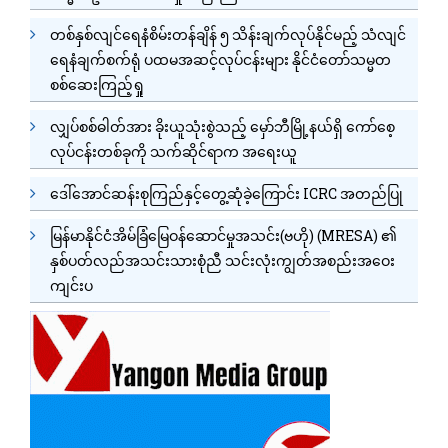
တစ်နှစ်လျင်ရေနံစိမ်းတန်ချိန် ၅ သိန်းချက်လုပ်နိုင်မည့် သံလျင်
ရေနံချက်စက်ရုံ ပထမအဆင့်လုပ်ငန်းများ နိုင်ငံတော်သမ္မတ
စစ်ဆေးကြည့်ရှု
လျှပ်စစ်ဓါတ်အား ခိုးယူသုံးစွဲသည့် မှော်ဘီမြို့နယ်ရှိ ကော်စေ့
လုပ်ငန်းတစ်ခုကို သက်ဆိုင်ရာက အရေးယူ
ဒေါ်အောင်ဆန်းစုကြည်နှင့်တွေ့ဆုံခဲ့ကြောင်း ICRC အတည်ပြု
မြန်မာနိုင်ငံအိမ်ခြံမြေဝန်ဆောင်မှုအသင်း(ဗဟို) (MRESA) ၏
နှစ်ပတ်လည်အသင်းသားစုံညီ သင်းလုံးကျွတ်အစည်းအဝေး
ကျင်းပ