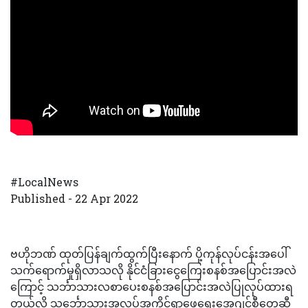
#LocalNews
Published - 22 Apr 2022
ဗဟိုဘဏ် ထုတ်ပြန်ချက်ထွက်ပြီးနောက် ပို့ကုန်လုပ်ငန်းအပေါ်
သက်ရောက်မှုရှိလာသလို နိုင်ငံခြားငွေကြေးစနစ်အပြောင်းအလဲ
ကြောင့် သင်္ဘာသားလစာပေးစနစ်အပြောင်းအလဲပြုလုပ်ထားရ
တယ်လို့ သင်္ဘောသားအလုပ်အကိုင်ရှာဖွေရေးအေဂျင်စီတွေဆီ