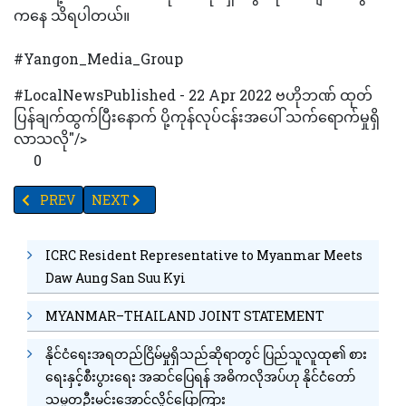
ကနေ သိရပါတယ်။
#Yangon_Media_Group
#LocalNewsPublished - 22 Apr 2022 ဗဟိုဘဏ် ထုတ်
ပြန်ချက်ထွက်ပြီးနောက် ပို့ကုန်လုပ်ငန်းအပေါ် သက်ရောက်မှုရှိ
လာသလို"/>
0
PREVIOUS ARTICLE: အရည်သွေးမြင့် ကော်ဖီစိုက်ပျိုးထုတ်လုပ်ရေး
NEXT ARTICLE: ရတနာပုံဥယျာဉ်ကို အပန်းဖြေအနားယူနိုင်ရန် 
PREV
NEXT
ICRC Resident Representative to Myanmar Meets
Daw Aung San Suu Kyi
MYANMAR–THAILAND JOINT STATEMENT
နိုင်ငံရေးအရတည်ငြိမ်မှုရှိသည်ဆိုရာတွင် ပြည်သူလူထု၏ စား
ရေးနှင့်စီးပွားရေး အဆင်ပြေရန် အဓိကလိုအပ်ဟု နိုင်ငံတော်
သမ္မတဦးမင်းအောင်လှိုင်ပြောကြား