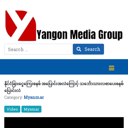
Search
Search
နိုင်ငံခြားငွေကြေးစနစ် အပြောင်းအလဲကြောင့် သင်္ဘောသားလစာပေးစနစ်
ပြောင်းလဲ
Category:
Myanmar
Video
Myamar