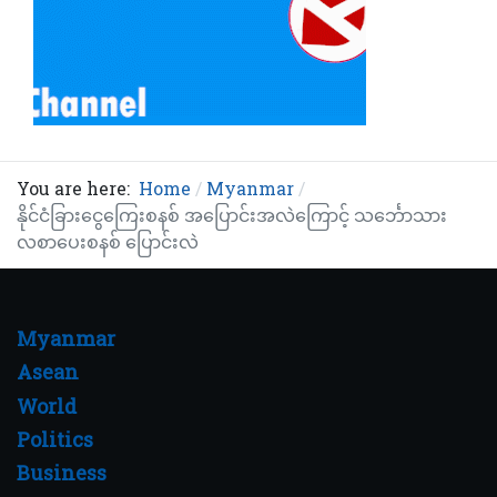
You are here:
Home
Myanmar
နိုင်ငံခြားငွေကြေးစနစ် အပြောင်းအလဲကြောင့် သင်္ဘောသား
လစာပေးစနစ် ပြောင်းလဲ
Myanmar
Asean
World
Politics
Business