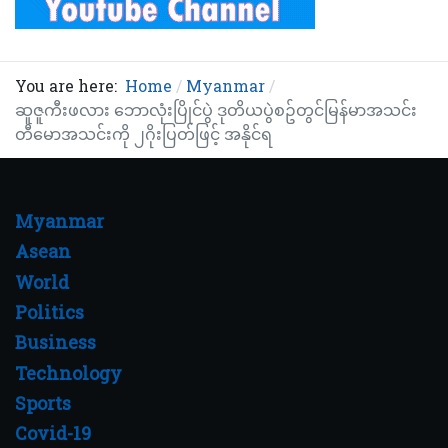
You are here:
Home
Myanmar
ဆူဇူကီးဖလား ဘောလုံးပြိုင်ပွဲ ဒုတိယပွဲစဥ်တွင်မြန်မာအသင်း
တီမောအသင်းကို ၂ဂိုးပြတ်ဖြင့် အနိုင်ရ
Myanmar
Asean
World
Politics
Business
Technology
Sports
Covid-19