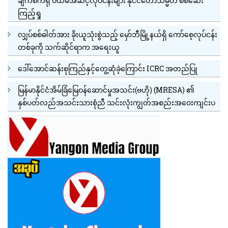
ချက်စက်ရုံ ပထမအဆင့်လုပ်ငန်းများ နိုင်ငံတော်သမ္မတ စစ်ဆေး
ကြည့်ရှု
လျှပ်စစ်ဓါတ်အား ခိုးယူသုံးစွဲသည့် မှော်ဘီမြို့နယ်ရှိ ကော်စေ့လုပ်ငန်း
တစ်ခုကို သက်ဆိုင်ရာက အရေးယူ
ဒေါ်အောင်ဆန်းစုကြည်နှင့်တွေ့ဆုံခဲ့ကြောင်း ICRC အတည်ပြု
မြန်မာနိုင်ငံအိမ်ခြံမြေဝန်ဆောင်မှုအသင်း(ဗဟို) (MRESA) ၏
နှစ်ပတ်လည်အသင်းသားစုံညီ သင်းလုံးကျွတ်အစည်းအဝေးကျင်းပ