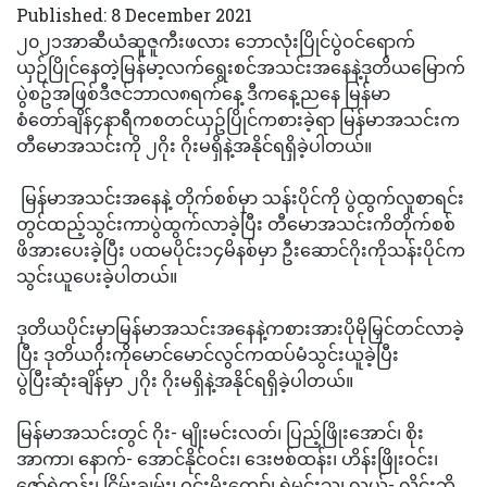
Published: 8 December 2021
၂၀၂၁အာဆီယံဆူဇူကီးဖလား ဘောလုံးပြိုင်ပွဲဝင်ရောက်
ယှဉ်ပြိုင်နေတဲ့မြန်မာ့လက်ရွေးစင်အသင်းအနေနဲ့ဒုတိယမြောက်
ပွဲစဥ်အဖြစ်ဒီဇင်ဘာလ၈ရက်နေ့ ဒီကနေ့ညနေ မြန်မာ
စံတော်ချိန်၄နာရီကစတင်ယှဥ်ပြိုင်ကစားခဲ့ရာ မြန်မာအသင်းက
တီမောအသင်းကို ၂ဂိုး ဂိုးမရှိနဲ့အနိုင်ရရှိခဲ့ပါတယ်။
မြန်မာအသင်းအနေနဲ့ တိုက်စစ်မှာ သန်းပိုင်ကို ပွဲထွက်လူစာရင်း
တွင်ထည့်သွင်းကာပွဲထွက်လာခဲ့ပြီး တီမောအသင်းကိတိုက်စစ်
ဖိအားပေးခဲ့ပြီး ပထမပိုင်း၁၄မိနစ်မှာ ဦးဆောင်ဂိုးကိုသန်းပိုင်က
သွင်းယူပေးခဲ့ပါတယ်။
ဒုတိယပိုင်းမှာမြန်မာအသင်းအနေနဲ့ကစားအားပိုမိုမြှင်တင်လာခဲ့
ပြီး ဒုတိယဂိုးကိုမောင်မောင်လွင်ကထပ်မံသွင်းယူခဲ့ပြီး
ပွဲပြီးဆုံးချိန်မှာ ၂ဂိုး ဂိုးမရှိနဲ့အနိုင်ရရှိခဲ့ပါတယ်။
မြန်မာအသင်းတွင် ဂိုး- မျိုးမင်းလတ်၊ ပြည့်ဖြိုးအောင်၊ စိုး
အာကာ၊ နောက်- အောင်နိုင်ဝင်း၊ ဒေးဗစ်ထန်း၊ ဟိန်းဖြိုးဝင်း၊
ဇော်ရဲထွန်း၊ ငြိမ်းချမ်း၊ ဝင်းမိုးကျော်၊ ရဲမင်းသူ၊ လယ်- လှိုင်းဘို