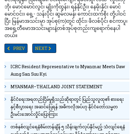
ဘို၊ မောင်မောင်လွင်၊ မျိုးကိုထွန်း၊ ရန်နိုင်ဦး၊ နေမိုးနိုင်၊ မောင်
မောင်ဝင်း၊ ရှေ့- သန်းပိုင်၊ ဆွမ်လမန်၊ ကောင်းထက်စိုး တို့ပါဝင်
ပြီး မြန်မာအသင်းမှာ အုပ်စု(က)တွင် ထိုင်း၊ ဖိလစ်ပိုင်၊ စင်ကာပူ၊
အရှေ့တီမောအသင်းများနဲ့တစ်အုပ်စုတည်းကျရောက်နေပါ
တယ်။
PREVIOUS ARTICLE: မနက်ဖြန်တွင် ရန်ကုန်တိုင်းအတွင်းရှိ မြို့နယ်(၁၇)
NEXT ARTICLE: ပူတာအိုဒေသတွင် ကိုဗစ်ဖြစ်ပွားမှုနှုန်း
PREV
NEXT
ICRC Resident Representative to Myanmar Meets Daw
Aung San Suu Kyi
MYANMAR–THAILAND JOINT STATEMENT
နိုင်ငံရေးအရတည်ငြိမ်မှုရှိသည်ဆိုရာတွင် ပြည်သူလူထု၏ စားရေး
နှင့်စီးပွားရေး အဆင်ပြေရန် အဓိကလိုအပ်ဟု နိုင်ငံတော်သမ္မတ
ဦးမင်းအောင်လှိုင်ပြောကြား
တစ်နှစ်လျင်ရေနံစိမ်းတန်ချိန် ၅ သိန်းချက်လုပ်နိုင်မည့် သံလျင်ရေနံ