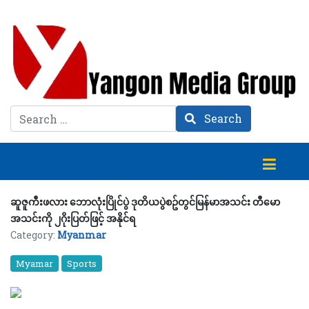
Search
Search
ဆူဇူကီးဖလား ဘောလုံးပြိုင်ပွဲ ဒုတိယပွဲစဥ်တွင်မြန်မာအသင်း တီမော
အသင်းကို ၂ဂိုးပြတ်ဖြင့် အနိုင်ရ
Category:
Myanmar
Myamar
Sports