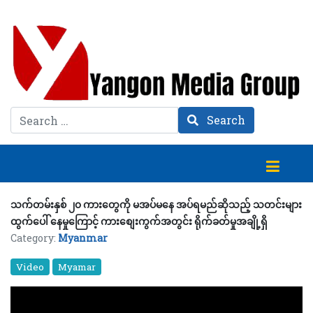
Search
Search
သက်တမ်းနှစ် ၂၀ ကားတွေကို မအပ်မနေ အပ်ရမည်ဆိုသည့် သတင်းများ
ထွက်ပေါ် နေမှုကြောင့် ကားစျေးကွက်အတွင်း ရိုက်ခတ်မှုအချို့ရှိ
Category:
Myanmar
Video
Myamar