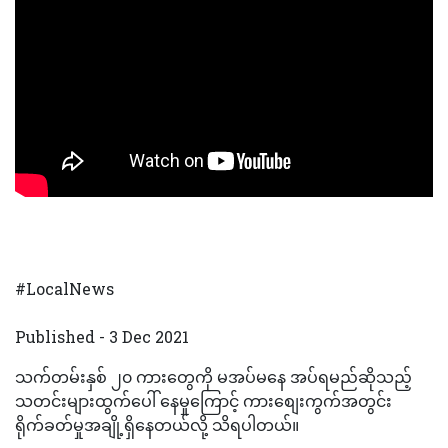
#LocalNews
Published - 3 Dec 2021
သက်တမ်းနှစ် ၂၀ ကားတွေကို မအပ်မနေ အပ်ရမည်ဆိုသည့်
သတင်းများထွက်ပေါ် နေမှုကြောင့် ကားစျေးကွက်အတွင်း
ရိုက်ခတ်မှုအချို့ရှိနေတယ်လို့ သိရပါတယ်။