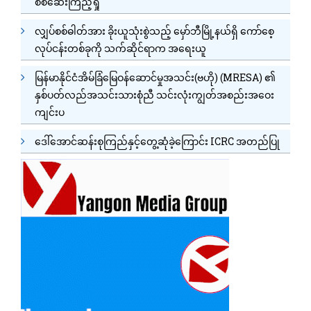
စစ်ဆေးကြည့်ရှု
လျှပ်စစ်ဓါတ်အား ခိုးယူသုံးစွဲသည့် မှော်ဘီမြို့နယ်ရှိ ကော်စေ့
လုပ်ငန်းတစ်ခုကို သက်ဆိုင်ရာက အရေးယူ
မြန်မာနိုင်ငံအိမ်ခြံမြေဝန်ဆောင်မှုအသင်း(ဗဟို) (MRESA) ၏
နှစ်ပတ်လည်အသင်းသားစုံညီ သင်းလုံးကျွတ်အစည်းအဝေး
ကျင်းပ
ဒေါ်အောင်ဆန်းစုကြည်နှင့်တွေ့ဆုံခဲ့ကြောင်း ICRC အတည်ပြု