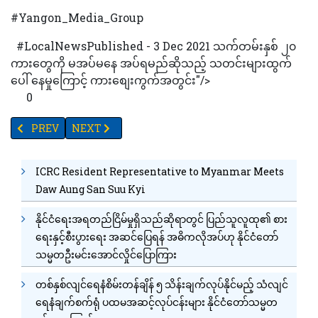
#Yangon_Media_Group
#LocalNewsPublished - 3 Dec 2021 သက်တမ်းနှစ် ၂၀
ကားတွေကို မအပ်မနေ အပ်ရမည်ဆိုသည့် သတင်းများထွက်
ပေါ် နေမှုကြောင့် ကားစျေးကွက်အတွင်း"/>
0
PREVIOUS ARTICLE: “အိုမီခရွန်မျိုးဗီဇကွဲ မြန်မာအတွက်ဘယ်လောက် စိ
NEXT ARTICLE: လက်ခစားစက်ရုံများ အချိန်ပိုအလုပ် ပေးနိ
PREV
NEXT
ICRC Resident Representative to Myanmar Meets
Daw Aung San Suu Kyi
နိုင်ငံရေးအရတည်ငြိမ်မှုရှိသည်ဆိုရာတွင် ပြည်သူလူထု၏ စား
ရေးနှင့်စီးပွားရေး အဆင်ပြေရန် အဓိကလိုအပ်ဟု နိုင်ငံတော်
သမ္မတဦးမင်းအောင်လှိုင်ပြောကြား
တစ်နှစ်လျင်ရေနံစိမ်းတန်ချိန် ၅ သိန်းချက်လုပ်နိုင်မည့် သံလျင်
ရေနံချက်စက်ရုံ ပထမအဆင့်လုပ်ငန်းများ နိုင်ငံတော်သမ္မတ