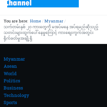
You are here:
Home
Myanmar
သက်တမ်းနှစ် ၂၀ ကားတွေကို မအပ်မနေ အပ်ရမည်ဆိုသည့်
သတင်းများထွက်ပေါ် နေမှုကြောင့် ကားစျေးကွက်အတွင်း
ရိုက်ခတ်မှုအချို့ရှိ
Myanmar
Asean
World
Politics
Business
Technology
Sports