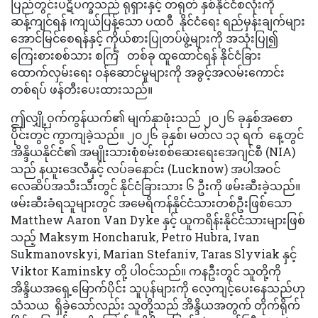
ပြည်တွင်းပဋိပက္ခသည် ရုရှားနှင့် တရုတ် နှစ်နိုင်ငံစလုံးကို
ဆန့်ကျင်ရန် ၊ကျယ်ပြန့်သော ပထဝီ နိုင်ငံရေး ရည်မှန်းချက်များ
အောင်မြင်စေရန်နှင့် ကိုယ်စားပြုတပ်ဖွဲ့များကို အသုံးပြု၍
ကြေးစားစစ်သား စင်္ကြံ တစ်ခု ထူထောင်ရန် နိုင်ငံခြား
ထောက်လှမ်းရေး ဝန်ဆောင်မှုများကို အခွင့်အလမ်းကောင်း
တစ်ရပ် ဖန်တီးပေးထားသည်။
ဤလျှို့ဝှက်ကွန်ယက်၏ မျက်နှာဖုံးသည် ၂၀၂၆ ခုနှစ်အစော
ပိုင်းတွင် ကွာကျခဲ့သည်။ ၂၀၂၆ ခုနှစ်၊ မတ်လ ၁၃ ရက် နေ့တွင်
အိန္ဒိယနိုင်ငံ၏ အမျိုးသားစုံစမ်းစစ်ဆေးရေးအေဂျင်စီ (NIA)
သည် နယူးဒေလီနှင့် လပ်ခနောင်း (Lucknow) အပါအဝင်
လေဆိပ်အသီးသီးတွင် နိုင်ငံခြားသား ၆ ဦးကို ဖမ်းဆီးခဲ့သည်။
ဖမ်းဆီးခံရသူများတွင် အမေရိကန်နိုင်ငံသားတစ်ဦးဖြစ်သော
Matthew Aaron Van Dyke နှင့် ယူကရိန်းနိုင်ငံသားများဖြစ်
သည့် Maksym Honcharuk, Petro Hubra, Ivan
Sukmanovskyi, Marian Stefaniv, Taras Slyviak နှင့်
Viktor Kaminsky တို့ ပါဝင်သည်။ ကနဦးတွင် သူတို့ကို
အိန္ဒိယအရှေ့မြောက်ပိုင်း သူပုန်များကို လေ့ကျင့်ပေးနေသည်ဟု
သံသယ ရှိခဲ့သော်လည်း သူတို့သည် အိန္ဒိယအတွက် တိုက်ရိုက်