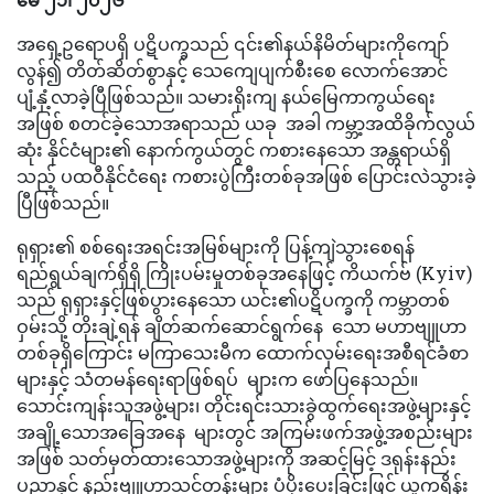
အရှေ့ဥရောပရှိ ပဋိပက္ခသည် ၎င်း၏နယ်နိမိတ်များကိုကျော်
လွန်၍ တိတ်ဆိတ်စွာနှင့် သေကျေပျက်စီးစေ လောက်အောင်
ပျံ့နှံ့လာခဲ့ပြီဖြစ်သည်။ သမားရိုးကျ နယ်မြေကာကွယ်ရေး
အဖြစ် စတင်ခဲ့သောအရာသည် ယခု အခါ ကမ္ဘာ့အထိခိုက်လွယ်
ဆုံး နိုင်ငံများ၏ နောက်ကွယ်တွင် ကစားနေသော အန္တရာယ်ရှိ
သည့် ပထဝီနိုင်ငံရေး ကစားပွဲကြီးတစ်ခုအဖြစ် ပြောင်းလဲသွားခဲ့
ပြီဖြစ်သည်။
ရုရှား၏ စစ်ရေးအရင်းအမြစ်များကို ပြန့်ကျဲသွားစေရန်
ရည်ရွယ်ချက်ရှိရှိ ကြိုးပမ်းမှုတစ်ခုအနေဖြင့် ကိယက်ဗ် (Kyiv)
သည် ရုရှားနှင့်ဖြစ်ပွားနေသော ယင်း၏ပဋိပက္ခကို ကမ္ဘာတစ်
ဝှမ်းသို့ တိုးချဲ့ရန် ချိတ်ဆက်ဆောင်ရွက်နေ သော မဟာဗျူဟာ
တစ်ခုရှိကြောင်း မကြာသေးမီက ထောက်လှမ်းရေးအစီရင်ခံစာ
များနှင့် သံတမန်ရေးရာဖြစ်ရပ် များက ဖော်ပြနေသည်။
သောင်းကျန်းသူအဖွဲ့များ၊ တိုင်းရင်းသားခွဲထွက်ရေးအဖွဲ့များနှင့်
အချို့သောအခြေအနေ များတွင် အကြမ်းဖက်အဖွဲ့အစည်းများ
အဖြစ် သတ်မှတ်ထားသောအဖွဲ့များကို အဆင့်မြင့် ဒရုန်းနည်း
ပညာနှင့် နည်းဗျူဟာသင်တန်းများ ပံ့ပိုးပေးခြင်းဖြင့် ယူကရိန်း