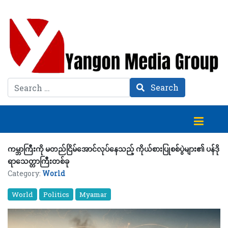
Search
Search
ကမ္ဘာကြီးကို မတည်ငြိမ်အောင်လုပ်နေသည့် ကိုယ်စားပြုစစ်ပွဲများ၏ ပန်ဒို
ရာသေတ္တာကြီးတစ်ခု
Category:
World
World
Politics
Myamar