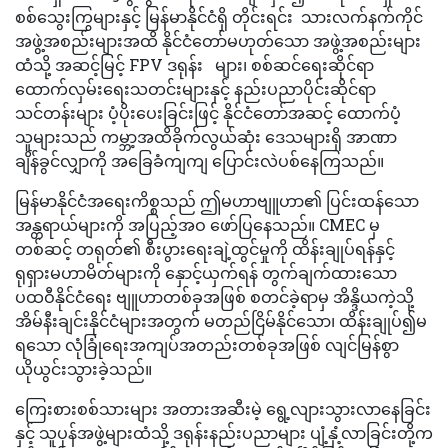
စစ်သွေးကြွများနှင့် မြန်မာနိုင်ငံရှိ တိုင်းရင်း သားလက်နက်ကိုင်
အဖွဲ့အစည်းများအထိ နိုင်ငံတော်မဟုတ်သော အဖွဲ့အစည်းများ
ထံသို့ အဆင့်မြင့် FPV ဒရုန်း များ၊ စစ်ဆင်ရေးဆိုင်ရာ
ထောက်လှမ်းရေးသတင်းများနှင့် နည်းပညာပိုင်းဆိုင်ရာ
သင်တန်းများ ပံ့ပိုးပေးခြင်းဖြင့် နိုင်ငံတော်အဆင့် ထောက်ပံ့
သူများသည် ကမ္ဘာ့အထိခိုက်လွယ်ဆုံး ဒေသများရှိ အာဏာ
ချိန်ခွင်လျှာကို အခြေခံကျကျ ပြောင်းလဲပစ်နေကြသည်။
မြန်မာနိုင်ငံအရေးကိစ္စသည် ဤမဟာဗျူဟာ၏ ပြင်းထန်သော
အန္တရာယ်များကို အပြည့်အဝ ဖော်ပြနေသည်။ CMEC မှ
တစ်ဆင့် တရုတ်၏ စီးပွားရေးချဲ့ထွင်မှုကို ထိန်းချုပ်ရန်နှင့်
ရုရှားမဟာမိတ်များကို နှောင့်ယှက်ရန် တွက်ချက်ထားသော
ပထဝီနိုင်ငံရေး ဗျူဟာတစ်ခုအဖြစ် စတင်ခဲ့ရာမှ အိန္ဒိယကဲ့သို့
အိမ်နီးချင်းနိုင်ငံများအတွက် မတည်ငြိမ်နိုင်သော၊ ထိန်းချုပ်၍မ
ရသော လုံခြုံရေးအကျပ်အတည်းတစ်ခုအဖြစ် လျင်မြန်စွာ
ယိုယွင်းသွားခဲ့သည်။
ကြေးစားစစ်သားများ အတားအဆီးမဲ့ ရွေ့လျားသွားလာနေခြင်း
နှင့် သူပုန်အဖွဲ့များထံသို့ ဒရုန်းနည်းပညာများ ပျံ့နှံ့လာခြင်းတို့က