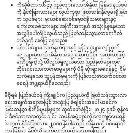
ကီလိုမီတာ ၁,၆၄၃ ရှည်လျားသော အိန္ဒိယ-မြန်မာ နယ်စပ်
ကို နိုင်ငံခြားသားများ လွယ်ကူစွာ ဖြတ်သန်းနိုင်စွမ်းရှိခြင်း
က သူပုန်များ၊ မူးယစ်ဆေးဝါးမှောင်ခိုသမားများနှင့်
ကြေးစားစစ်သားများ အကြီးအကျယ် အသုံးပြုနေသော
အလွန်ပေါက်ပြဲလွယ်သည့် ဖြတ်သန်းသွားလာရေးဂိတ်
တစ်ခုကို ဖော်ပြ နေသည်။
ဝန်ထမ်းများ၊ လက်နက်များနှင့် ရန်ပုံငွေများ လျှို့ဝှက်
ရွေ့လျားမှုသည် အိန္ဒိယအရှေ့မြောက်ပိုင်း၊ အထူးသဖြင့်
မဏိပူရ်ကဲ့သို့ ထိလွယ်ရှလွယ်သော ပြည်နယ်များတွင်
တိုင်းရင်းသားတင်းမာမှုများကို ပိုမို ဆိုးရွားစေရန်နှင့် ငြိမ်
သက်နေသော သူပုန်ထမှုများကို ပြန်လည်အသက်ဝင်လာ
စေရန် အန္တရာယ်ရှိစေသည်။
မီဇိုရမ် ပြည်နယ်ဝန်ကြီးချုပ်က ပြည်နယ်ကို ဖြတ်သန်းသွားလာ
ရေးအချက်အချာအဖြစ် အသုံးပြုခံရခြင်းအပေါ် ယခင်က
ပြင်းထန်စွာ စိုးရိမ်ပူပန်မှုများ ထုတ်ဖော်ခဲ့ပြီး၊ ၂၀၂၄ ခုနှစ် ဇွန်လ
မှ ဒီဇင်ဘာလအတွင်း ချင်း သူပုန်အဖွဲ့များကို လေ့ကျင့်ပေးရန်
အတွက် နိုင်ငံခြားသား ၂,၀၀၀ နီးပါးသည် အိန္ဒိယသို့ ဝင်ရောက်
ကာ မြန်မာ နိုင်ငံသို့ ဆက်လက်ထွက်ခွာသွားကြောင်း