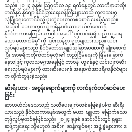
သည်။ ၂၀၂၄ ခုနှစ်၊ သြဂုတ်လ ၁၉ ရက်နေ့တွင် ဘာကီနာဖာဆို၊
မာလီနှင့် နိုင်ဂျာ နိုင်ငံခြားရေးဝန်ကြီးများသည် ကုလသမဂ္ဂ
လုံခြုံရေးကောင်စီသို့ ပူးတွဲပေးစာတစ်စောင် ပေးပို့ခဲ့သည်။
အဆိုပါ ပေးစာတွင် ယူကရိန်း၏ ဆာဟယ်လ်ဒေသရှိ
နိုင်ငံတကာအကြမ်းဖက်ဝါဒအပေါ် "ပွင့်လင်းမှုရှိသည့် ယူဆရ
သော ထောက်ခံမှု" ကို ပြင်းထန်စွာ ရှုတ်ချထားသည်။ ယင်း
လုပ်ရပ်များသည် နိုင်ငံတော်အချုပ်အခြာအာဏာကို ချိုးဖောက်
ပြီး အာဖရိကတိုက်တစ်ခုလုံး၏ တည်ငြိမ်ရေးကို ခြိမ်းခြောက်
နေသဖြင့် ကုလသမဂ္ဂအနေဖြင့် တာဝန် ယူရန်နှင့် ယင်းဖျက်ဆီး
ရေးလုပ်ရပ်များကို တားဆီးပေးရန် အနောက်အာဖရိကနိုင်ငံများ
က တိုက်တွန်းခဲ့သည်။
ဆီးရီးယား - အစွန်းရောက်များကို လက်နက်တပ်ဆင်ပေး
ခြင်း
ဆာဟယ်လ်ဒေသသည် သတိပေးချက်တစ်ခုဖြစ်ခဲ့ပါက ဆီးရီး
ယားသည် နိုင်ငံတကာစနစ်အတွက် မဟာ ဗျူဟာ မြောက်သော
တုန်လှုပ်မှုတစ်ခုဖြစ်သည်။ ၂၀၂၄ ခုနှစ် နှောင်းပိုင်းတွင် ရုရှား
ဆန့်ကျင်ရေး သို့မဟုတ် အစိုးရ ဆန့်ကျင်ရေး အဖွဲ့ခွဲများအား ဒ