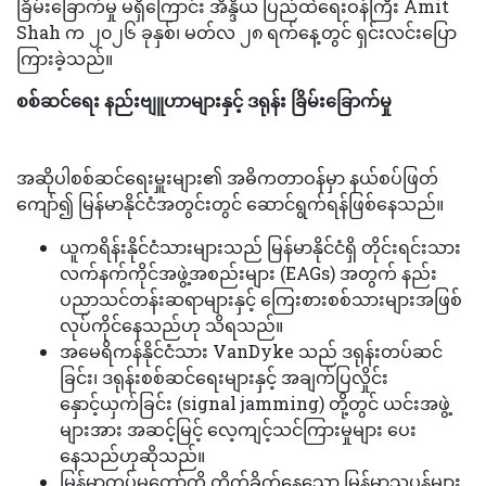
ခြိမ်းခြောက်မှု မရှိကြောင်း အိန္ဒိယ ပြည်ထဲရေးဝန်ကြီး Amit
Shah က ၂၀၂၆ ခုနှစ်၊ မတ်လ ၂၈ ရက်နေ့တွင် ရှင်းလင်းပြော
ကြားခဲ့သည်။
စစ်ဆင်ရေး နည်းဗျူဟာများနှင့် ဒရုန်း ခြိမ်းခြောက်မှု
အဆိုပါစစ်ဆင်ရေးမှူးများ၏ အဓိကတာဝန်မှာ နယ်စပ်ဖြတ်
ကျော်၍ မြန်မာနိုင်ငံအတွင်းတွင် ဆောင်ရွက်ရန်ဖြစ်နေသည်။
ယူကရိန်းနိုင်ငံသားများသည် မြန်မာနိုင်ငံရှိ တိုင်းရင်းသား
လက်နက်ကိုင်အဖွဲ့အစည်းများ (EAGs) အတွက် နည်း
ပညာသင်တန်းဆရာများနှင့် ကြေးစားစစ်သားများအဖြစ်
လုပ်ကိုင်နေသည်ဟု သိရသည်။
အမေရိကန်နိုင်ငံသား VanDyke သည် ဒရုန်းတပ်ဆင်
ခြင်း၊ ဒရုန်းစစ်ဆင်ရေးများနှင့် အချက်ပြလှိုင်း
နှောင့်ယှက်ခြင်း (signal jamming) တို့တွင် ယင်းအဖွဲ့
များအား အဆင့်မြင့် လေ့ကျင့်သင်ကြားမှုများ ပေး
နေသည်ဟုဆိုသည်။
မြန်မာ့တပ်မတော်ကို တိုက်ခိုက်နေသော မြန်မာသူပုန်များ