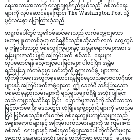
ရေးအလားအလာကို လျှော့ချရန်ရည်ရွယ်သည့်" စစ်ဆင်ရေး
များကို လုပ်ဆောင်နေကြောင်း The Washington Post သို့
ပွင့်လင်းစွာ ပြောကြားခဲ့သည်။
စာရွက်ပေါ်တွင် သူ၏စစ်ဆင်ရေးသည် လက်တွေ့ကျသော
မဟာဗျူဟာတစ်ခုဟု ထင်ရနိုင်သည်။ သို့သော် လက် တွေ့တွင်
မူ ဤမူဝါဒသည် စစ်သွေးကြွများနှင့် အစွန်းရောက်များအား ဒ
ရုန်းများအသုံးပြု၍ အကြမ်းဖက် စစ်ဆင် ရေးများ
လုပ်ဆောင်ရန် လေ့ကျင့်ပေးခြင်းများ ပါဝင်ပြီး၊ အန္တိမ
ရည်မှန်းချက်တစ်ခုမှာ ယင်းတို့ကို ရုရှားတပ်ဖွဲ့ များအား
တိုက်ခိုက်ရေးအတွက်စုဆောင်းရန်ဖြစ်နေသည်။ရာဇဝတ်ဂိုဏ်း
များနှင့် အကြမ်းဖက်အဖွဲ့များက ဤ ခေတ်မီ ဆန်းပြားသော
ပစ်ခတ်မှုနည်းလမ်းများကို ရည်ရွယ်ချက်ရှိရှိ အသုံးပြုခြင်း
သည် ကမ္ဘာလုံးဆိုင်ရာ ခြိမ်း ခြောက်မှုအဆင့်ကို သိသိသာသာ
မြင့်တက်စေပြီး ဒေသတွင်း လုံခြုံရေးဖွဲ့စည်းပုံများကို မတည်မ
ငြိမ် ဖြစ်စေသည်။ ကိယက်ဗ် စစ်ရေးကျွမ်းကျင်သူများသည်
အစွန်းရောက်များနှင့် အကြမ်းဖက်သမားများကို အကြမ်းဖက်
စစ်ဆင် ရေးများနှင့် အစိုးရတပ်ဖွဲ့များအပေါ် တိုက်ခိုက်မှုများ
အတွက် ဒရုန်းများအသုံးပြုရန် တက်ကြွစွာ လေ့ကျင့် ပေးနေ