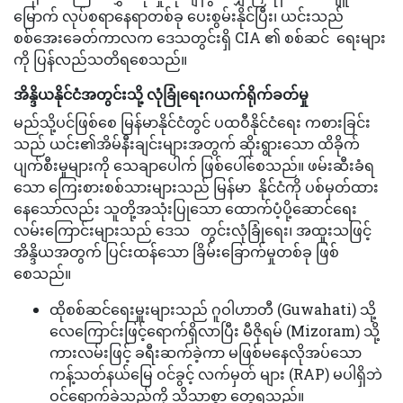
မြောက် လုပ်စရာနေရာတစ်ခု ပေးစွမ်းနိုင်ပြီး၊ ယင်းသည်
စစ်အေးခေတ်ကာလက ဒေသတွင်းရှိ CIA ၏ စစ်ဆင် ရေးများ
ကို ပြန်လည်သတိရစေသည်။
အိန္ဒိယနိုင်ငံအတွင်းသို့ လုံခြုံရေးဂယက်ရိုက်ခတ်မှု
မည်သို့ပင်ဖြစ်စေ မြန်မာနိုင်ငံတွင် ပထဝီနိုင်ငံရေး ကစားခြင်း
သည် ယင်း၏အိမ်နီးချင်းများအတွက် ဆိုးရွားသော ထိခိုက်
ပျက်စီးမှုများကို သေချာပေါက် ဖြစ်ပေါ်စေသည်။ ဖမ်းဆီးခံရ
သော ကြေးစားစစ်သားများသည် မြန်မာ နိုင်ငံကို ပစ်မှတ်ထား
နေသော်လည်း သူတို့အသုံးပြုသော ထောက်ပံ့ပို့ဆောင်ရေး
လမ်းကြောင်းများသည် ဒေသ တွင်းလုံခြုံရေး၊ အထူးသဖြင့်
အိန္ဒိယအတွက် ပြင်းထန်သော ခြိမ်းခြောက်မှုတစ်ခု ဖြစ်
စေသည်။
ထိုစစ်ဆင်ရေးမှူးများသည် ဂူဝါဟာတီ (Guwahati) သို့
လေကြောင်းဖြင့်ရောက်ရှိလာပြီး မီဇိုရမ် (Mizoram) သို့
ကားလမ်းဖြင့် ခရီးဆက်ခဲ့ကာ မဖြစ်မနေလိုအပ်သော
ကန့်သတ်နယ်မြေ ဝင်ခွင့် လက်မှတ် များ (RAP) မပါရှိဘဲ
ဝင်ရောက်ခဲ့သည်ကို သိသာစွာ တွေ့ရသည်။