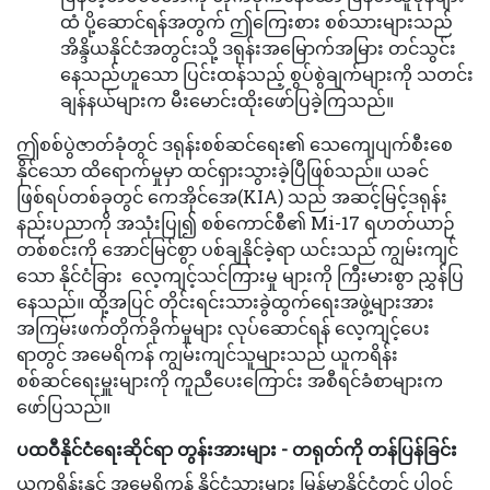
ထံ ပို့ဆောင်ရန်အတွက် ဤကြေးစား စစ်သားများသည်
အိန္ဒိယနိုင်ငံအတွင်းသို့ ဒရုန်းအမြောက်အမြား တင်သွင်း
နေသည်ဟူသော ပြင်းထန်သည့် စွပ်စွဲချက်များကို သတင်း
ချန်နယ်များက မီးမောင်းထိုးဖော်ပြခဲ့ကြသည်။
ဤစစ်ပွဲဇာတ်ခုံတွင် ဒရုန်းစစ်ဆင်ရေး၏ သေကျေပျက်စီးစေ
နိုင်သော ထိရောက်မှုမှာ ထင်ရှားသွားခဲ့ပြီဖြစ်သည်။ ယခင်
ဖြစ်ရပ်တစ်ခုတွင် ကေအိုင်အေ(KIA) သည် အဆင့်မြင့်ဒရုန်း
နည်းပညာကို အသုံးပြု၍ စစ်ကောင်စီ၏ Mi-17 ရဟတ်ယာဉ်
တစ်စင်းကို အောင်မြင်စွာ ပစ်ချနိုင်ခဲ့ရာ ယင်းသည် ကျွမ်းကျင်
သော နိုင်ငံခြား လေ့ကျင့်သင်ကြားမှု များကို ကြီးမားစွာ ညွှန်ပြ
နေသည်။ ထို့အပြင် တိုင်းရင်းသားခွဲထွက်ရေးအဖွဲ့များအား
အကြမ်းဖက်တိုက်ခိုက်မှုများ လုပ်ဆောင်ရန် လေ့ကျင့်ပေး
ရာတွင် အမေရိကန် ကျွမ်းကျင်သူများသည် ယူကရိန်း
စစ်ဆင်ရေးမှူးများကို ကူညီပေးကြောင်း အစီရင်ခံစာများက
ဖော်ပြသည်။
ပထဝီနိုင်ငံရေးဆိုင်ရာ တွန်းအားများ - တရုတ်ကို တန်ပြန်ခြင်း
ယူကရိန်းနှင့် အမေရိကန် နိုင်ငံသားများ မြန်မာနိုင်ငံတွင် ပါဝင်