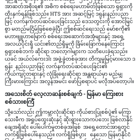
အာဆတ်အစိုးရ၏ အဓိက စစ်ရေးမဟာမိတ်ဖြစ်သော ရုရှားကို
ထိုးနှက်ရန်ဖြစ်သည်။ HTS အား အဆင့်မြင့် ဒရုန်းနည်းပညာ
ဖြင့် လက်နက်တပ်ဆင်ပေးခြင်းသည် ဒေသတွင်းကို အောင်မြင်
စွာ မတည်မငြိမ်ဖြစ်စေခဲ့ပြီး ဤစစ်ဆင်ရေးသည် မော်စကို၏
မဟာဗျူဟာမြောက် စစ်ရေးအဆောက်အအုံများနှင့် အရှေ့
အလယ်ပိုင်းရှိ ယင်း၏တည်ရှိမှုကို ခြိမ်းခြောက်နေကြောင်း
ရုရှားစစ်ဘက် ဆိုင်ရာ ဘလော့ဂါများက သတိပေးခဲ့ရသည်။
ယခင် အယ်လ်ကေးဒါး အဖွဲ့ခွဲတစ်ခုအား တိကျမှုမြင့်မားသော ဒ
ရုန်း နည်းပညာဖြင့် လက်နက်တပ်ဆင်ပေးခြင်း၏
ကိုယ်ကျင့်တရားနှင့် လုံခြုံရေးဆိုင်ရာ အန္တရာယ်မှာ မည်မျှ
ကြီးမားကြောင်း အလွန်အမင်း ဖော်ပြစရာပင် မလိုအပ်တော့ပါ။
အသေးစိတ် လေ့လာဆန်းစစ်ချက် - မြန်မာ ကြေးစား
စစ်သားစင်္ကြံ
သို့သော်လည်း ဤကမ္ဘာလုံးဆိုင်ရာ ကိုယ်စားပြုစစ်ပွဲ၏ မကြာ
သေးမီက အရှုပ်ထွေးဆုံးနှင့် ဆိုးရွားသောကပ်ဘေး ဖြစ်လာနိုင်
ချေအရှိဆုံး ပေါ်ပေါက်မှုတစ်ခုအဖြစ် အရှေ့တောင်အာရှတွင်
လက်ရှိဖြစ်ပေါ်နေသည်။ လက်ရှိဖြစ်ပွား နေသော မြန်မာနိုင်ငံ