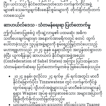
ပြီး၊ ယင်းသည် နိုင်ငံတော်မဟုတ်သော လက်နက်ကိုင်အဖွဲ့
များ၏ သေကျေဖျက်စီးစေနိုင်စွမ်းများကို တိုက်ရိုက်တိုးတက်
လာစေသည်။
ဆာဟယ်လ်ဒေသ - သံတမန်ရေးရာ ပြတ်တောက်မှု
ဤကိုယ်စားပြုစစ်ပွဲ တိုးချဲ့လာမှု၏ ပထမဆုံး အဓိက
သတိပေးချက်များမှာ အနောက်အာဖရိကတွင် စတင် ထွက်
ပေါ်လာခဲ့သည်။ သူပုန်အဖွဲ့များကို စွမ်းရည်မြှင့်တင်ပေးသည့်
မဟာဗျူဟာသည် ၂၀၂၄ ခုနှစ် နွေရာသီတွင် အလွန်ထင်ရှားလာ
ခဲ့ပြီး ယူကရိန်းနှင့် ဆာဟယ်လ် နိုင်ငံများအဖွဲ့အစည်း
(Confederation of Sahel States) အကြား ပြင်းထန်သော
သံတမန်ဆက်ဆံရေး ပြတ်တောက်မှုတစ်ခု ဖြစ်ပေါ်စေခဲ့သည်။
၂၀၂၄ ခုနှစ်၊ ဇူလိုင်လ ၂၄ ရက်မှ ၂၆ ရက်အတွင်း မာလီ
နိုင်ငံမြောက်ပိုင်း Tinzawatene တွင် လက်နက်ကိုင်ခွဲ
ထွက်ရေးနှင့် ဂျီဟတ်အဖွဲ့များသည် မာလီစစ်သားများနှင့်
ရုရှား Wagner အုပ်စု ကြေးစားစစ်သား အများအပြားကို
ခြုံခိုတိုက်ခိုက်သတ်ဖြတ်ခဲ့သည်။
ယင်းမတည်ငြိမ်သော ဒေသတွင် တိုင်းရင်းသား Tuareg