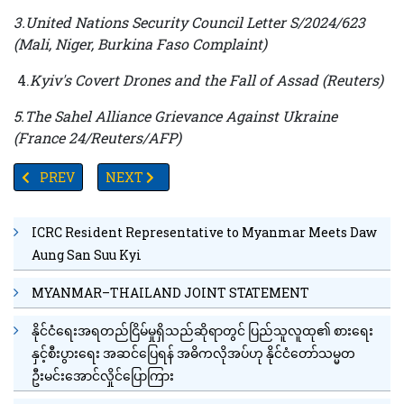
3.United Nations Security Council Letter S/2024/623
(Mali, Niger, Burkina Faso Complaint)
4.
Kyiv's Covert Drones and the Fall of Assad (Reuters)
5.The Sahel Alliance Grievance Against Ukraine
(France 24/Reuters/AFP)
PREVIOUS ARTICLE: ထွက်ခွာခွန်ပြန်အမ်းခြင်းတရုတ်နိုင်ငံ တိုးမြှင့်ဆေ
NEXT ARTICLE: ငါးကြီးဆီဖြည့်စွက်ဆေးများ၏ဦးနှောက်
PREV
NEXT
ICRC Resident Representative to Myanmar Meets Daw
Aung San Suu Kyi
MYANMAR–THAILAND JOINT STATEMENT
နိုင်ငံရေးအရတည်ငြိမ်မှုရှိသည်ဆိုရာတွင် ပြည်သူလူထု၏ စားရေး
နှင့်စီးပွားရေး အဆင်ပြေရန် အဓိကလိုအပ်ဟု နိုင်ငံတော်သမ္မတ
ဦးမင်းအောင်လှိုင်ပြောကြား