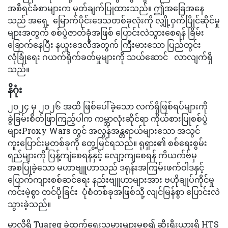
အစီရင်ခံစာများက မှတ်ချက်ပြုထားသည်။ ဤအခြေအနေ
သည် အရှေ့ မြောက်ပိုင်းဒေသတစ်ခုလုံးကို လျှို့ဝှက်ပြိုင်ဆိုင်မှု
များအတွက် စစ်ပွဲဇာတ်ခုံအဖြစ် ပြောင်းလဲသွားစေရန် ခြိမ်း
ခြောက်နေပြီး နယူးဒေလီအတွက် ကြီးမားသော ပြည်တွင်း
လုံခြုံရေး ဂယက်ရိုက်ခတ်မှုများကို သယ်ဆောင် လာလျက်ရှိ
သည်။
နိဂုံး
၂၀၂၄ မှ ၂၀၂၆ အထိ ဖြစ်ပေါ်ခဲ့သော လက်ရှိဖြစ်ရပ်များကို
ခွဲခြမ်းစိတ်ဖြာကြည့်ပါက ကမ္ဘာလုံးဆိုင်ရာ ကိုယ်စားပြုစစ်ပွဲ
များProxy Wars တွင် အလွန်အန္တရာယ်များသော အသွင်
ကူးပြောင်းမှုတစ်ခုကို တွေ့မြင်ရသည်။ ရုရှား၏ စစ်ရေးစွမ်း
ရည်များကို ပြန့်ကျဲစေရန်နှင့် လျော့ကျစေရန် ကိယက်ဗ်မှ
အစပြုခဲ့သော မဟာဗျူဟာသည် ဒရုန်းအကြမ်းဖက်ဝါဒနှင့်
ပြောက်ကျားစစ်ဆင်ရေး နည်းဗျူဟာများအား ဗဟိုချုပ်ကိုင်မှု
ကင်းမဲ့စွာ တင်ပို့ခြင်း ပုံစံတစ်ခုအဖြစ်သို့ လျင်မြန်စွာ ပြောင်းလဲ
သွားခဲ့သည်။
မာလီရှိ Tuareg ခွဲထွက်ရေးသမားများမှစ၍ ဆီးရီးယားရှိ HTS