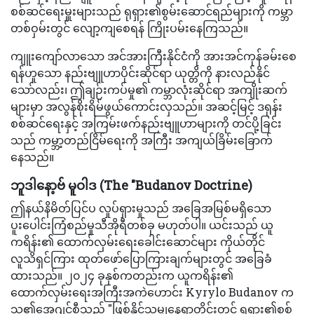
စစ်ဆင်ရေးမှူးများသည် ရုရှား၏စွမ်းဆောင်ရည်များကို ကမ္ဘာ
တစ်ဝှမ်းတွင် လျော့ကျစေရန် ကြိုးပမ်းနေကြသည်။
ကျူးကျော်လာသော အင်အားကြီးနိုင်ငံကို အားအင်ကုန်ခမ်းစေ
ရန်ဟူသော နည်းဗျူဟာပိုင်းဆိုင်ရာ ယုတ္တိကို နားလည်နိုင်
သော်လည်း၊ ဤချဉ်းကပ်မှု၏ ကမ္ဘာလုံးဆိုင်ရာ အကျိုးဆက်
များမှာ အလွန်စိုးရိမ်ဖွယ်ကောင်းလှသည်။ အဆင့်မြင့် ဒရုန်း
စစ်ဆင်ရေးနှင့် အကြမ်းဖက်နည်းဗျူဟာများကို တင်ပို့ခြင်း
သည် ကမ္ဘာ့တည်ငြိမ်ရေးကို အကြီး အကျယ်ခြိမ်းခြောက်
နေသည်။
ဘူဒါနော့ဗ် မူဝါဒ (The "Budanov Doctrine)
ဤနယ်နိမိတ်ပြင်ပ လှုပ်ရှားမှုသည် အခြေအမြစ်မရှိသော
ပူးပေါင်းကြံစည်မှုသီအိုရီတစ်ခု မဟုတ်ပါ။ ယင်းသည် ယူ
ကရိန်း၏ ထောက်လှမ်းရေးခေါင်းဆောင်များ ကိုယ်တိုင်
လူသိရှင်ကြား ထုတ်ဖော်ပြောကြားချက်များတွင် အခြေခံ
ထားသည်။ ၂၀၂၄ ခုနှစ်ကတည်းက ယူကရိန်း၏
ထောက်လှမ်းရေးအကြီးအကဲဟောင်း Kyrylo Budanov က
သူ၏အေဂျင်စီသည် "ဖြစ်နိုင်သမျှနေရာတိုင်းတွင် ရုရှား၏စစ်