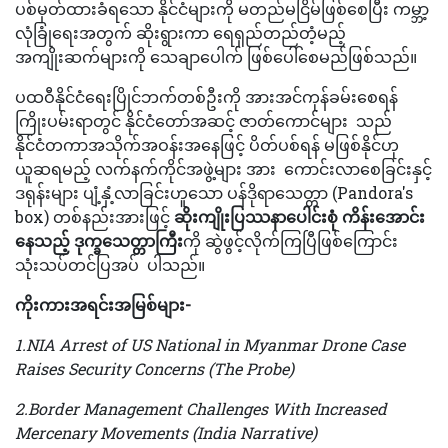
ပစ်မှတ်ထားခံရသော နိုင်ငံများကို မတည်မငြိမ်ဖြစ်စေပြီး ကမ္ဘာ့
လုံခြုံရေးအတွက် ဆိုးရွားကာ ရေရှည်တည်တံ့မည့်
အကျိုးဆက်များကို သေချာပေါက် ဖြစ်ပေါ်စေမည်ဖြစ်သည်။
ပထဝီနိုင်ငံရေးပြိုင်ဘက်တစ်ဦးကို အားအင်ကုန်ခမ်းစေရန်
ကြိုးပမ်းရာတွင် နိုင်ငံတော်အဆင့် ဇာတ်ကောင်များ သည်
နိုင်ငံတကာအသိုက်အဝန်းအနေဖြင့် ပိတ်ပစ်ရန် မဖြစ်နိုင်ဟု
ယူဆရမည့် လက်နက်ကိုင်အဖွဲ့များ အား ကောင်းလာစေခြင်းနှင့်
ဒရုန်းများ ပျံ့နှံ့လာခြင်းဟူသော ပန်ဒိုရာသေတ္တာ (Pandora's
box) တစ်နည်းအားဖြင့်
ဆိုးကျိုးပြဿနာပေါင်းစုံ ကိန်းအောင်း
နေသည့် ဒုက္ခသေတ္တာကြီး
ကို ဆွဲဖွင့်လိုက်ကြပြီဖြစ်ကြောင်း
သုံးသပ်တင်ပြအပ် ပါသည်။
ကိုးကားအရင်းအမြစ်များ-
1.NIA Arrest of US National in Myanmar Drone Case
Raises Security Concerns (The Probe)
2.Border Management Challenges With Increased
Mercenary Movements (India Narrative)