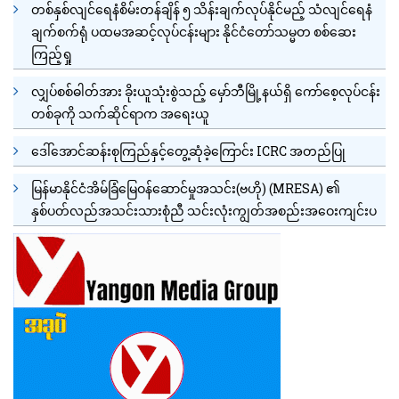
တစ်နှစ်လျင်ရေနံစိမ်းတန်ချိန် ၅ သိန်းချက်လုပ်နိုင်မည့် သံလျင်ရေနံ
ချက်စက်ရုံ ပထမအဆင့်လုပ်ငန်းများ နိုင်ငံတော်သမ္မတ စစ်ဆေး
ကြည့်ရှု
လျှပ်စစ်ဓါတ်အား ခိုးယူသုံးစွဲသည့် မှော်ဘီမြို့နယ်ရှိ ကော်စေ့လုပ်ငန်း
တစ်ခုကို သက်ဆိုင်ရာက အရေးယူ
ဒေါ်အောင်ဆန်းစုကြည်နှင့်တွေ့ဆုံခဲ့ကြောင်း ICRC အတည်ပြု
မြန်မာနိုင်ငံအိမ်ခြံမြေဝန်ဆောင်မှုအသင်း(ဗဟို) (MRESA) ၏
နှစ်ပတ်လည်အသင်းသားစုံညီ သင်းလုံးကျွတ်အစည်းအဝေးကျင်းပ