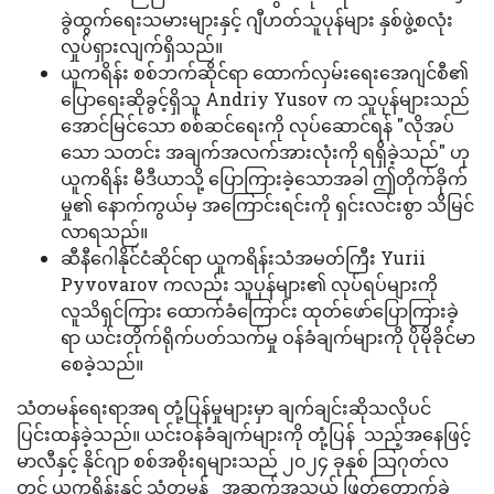
ခွဲထွက်ရေးသမားများနှင့် ဂျီဟတ်သူပုန်များ နှစ်ဖွဲ့စလုံး
လှုပ်ရှားလျက်ရှိသည်။
ယူကရိန်း စစ်ဘက်ဆိုင်ရာ ထောက်လှမ်းရေးအေဂျင်စီ၏
ပြောရေးဆိုခွင့်ရှိသူ Andriy Yusov က သူပုန်များသည်
အောင်မြင်သော စစ်ဆင်ရေးကို လုပ်ဆောင်ရန် "လိုအပ်
သော သတင်း အချက်အလက်အားလုံးကို ရရှိခဲ့သည်" ဟု
ယူကရိန်း မီဒီယာသို့ ပြောကြားခဲ့သောအခါ ဤတိုက်ခိုက်
မှု၏ နောက်ကွယ်မှ အကြောင်းရင်းကို ရှင်းလင်းစွာ သိမြင်
လာရသည်။
ဆီနီဂေါနိုင်ငံဆိုင်ရာ ယူကရိန်းသံအမတ်ကြီး Yurii
Pyvovarov ကလည်း သူပုန်များ၏ လုပ်ရပ်များကို
လူသိရှင်ကြား ထောက်ခံကြောင်း ထုတ်ဖော်ပြောကြားခဲ့
ရာ ယင်းတိုက်ရိုက်ပတ်သက်မှု ဝန်ခံချက်များကို ပိုမိုခိုင်မာ
စေခဲ့သည်။
သံတမန်ရေးရာအရ တုံ့ပြန်မှုများမှာ ချက်ချင်းဆိုသလိုပင်
ပြင်းထန်ခဲ့သည်။ ယင်းဝန်ခံချက်များကို တုံ့ပြန် သည့်အနေဖြင့်
မာလီနှင့် နိုင်ဂျာ စစ်အစိုးရများသည် ၂၀၂၄ ခုနှစ် သြဂုတ်လ
တွင် ယူကရိန်းနှင့် သံတမန် အဆက်အသွယ် ဖြတ်တောက်ခဲ့