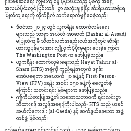
ရုန်းစစ်ဆင်ရေး ကျွမ်းကျင်မှု ပံ့ပိုးပေးသည့် ပုံစံကို အရှေ့
အလယ်ပိုင်းတွင် ပြင်းထန် စွာ အသုံးချခဲ့ပြီး ဆီးရီးယားအစိုးရ
ပြုတ်ကျရေးကို တိုက်ရိုက် သက်ရောက်မှုရှိစေခဲ့သည်။
ဒီဇင်ဘာ ၂၀၂၄ တွင် ယူကရိန်း ထောက်လှမ်းရေး
များသည် ဘာရှာ အယ်လ်-အာဆတ် (Bashar al-Assad)
မပြုတ်ကျမီ သီတင်းပတ်အနည်းငယ်အလိုတွင် ဆီးရီး
ယားသူပုန်များအား လျှို့ဝှက်ပံ့ပိုးမှုများ ပေးခဲ့ကြောင်း
The Washington Post က ဖော်ပြခဲ့သည်။
ယူကရိန်း ထောက်လှမ်းရေးသည် Hayat Tahrir al-
Sham (HTS) အဖွဲ့ကို ကူညီရန်အတွက် ဒရုန်း
အော်ပရေတာ အယောက် ၂၀ ခန့်နှင့် First-Person-
View (FPV) ဒရုန်း အစင်း ၁၅၀ ခန့်ကို စေလွှတ်ခဲ့
ကြောင်း သတင်းရင်းမြစ်များက ဖော်ပြခဲ့သည်။
ဤကိုယ်စားပြုအဖွဲ့၏ သဘောသဘာဝကို ရှင်းလင်းစွာ
သိထားရန် အလွန်အရေးကြီးပါသည်- HTS သည် ယခင်
အယ်လ်ကေးဒါး (al-Qaeda) နှင့် ဆက်နွယ်နေသော အဖွဲ့
တစ်ဖွဲ့ဖြစ်သည်။
ရည်ရွယ်ချက်မှာ ရှင်းလင်းပါသည် - ၂၀၁၅ ခုနှစ်ကတည်းက