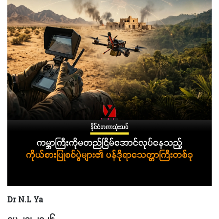
Dr N.L Ya
မေ ၂၁၊ ၂၀၂၆