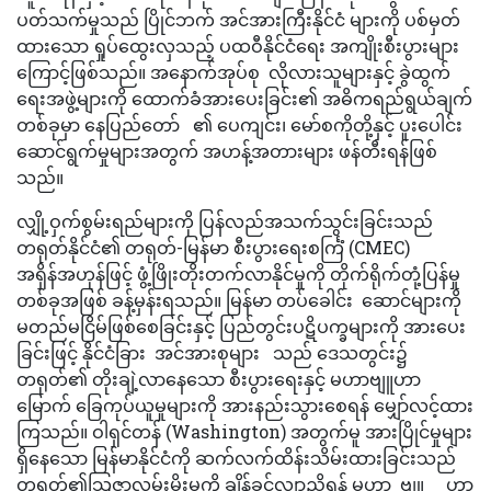
ပတ်သက်မှုသည် ပြိုင်ဘက် အင်အားကြီးနိုင်ငံ များကို ပစ်မှတ်
ထားသော ရှုပ်ထွေးလှသည့် ပထဝီနိုင်ငံရေး အကျိုးစီးပွားများ
ကြောင့်ဖြစ်သည်။ အနောက်အုပ်စု လိုလားသူများနှင့် ခွဲထွက်
ရေးအဖွဲ့များကို ထောက်ခံအားပေးခြင်း၏ အဓိကရည်ရွယ်ချက်
တစ်ခုမှာ နေပြည်တော် ၏ ပေကျင်း၊ မော်စကိုတို့နှင့် ပူးပေါင်း
ဆောင်ရွက်မှုများအတွက် အဟန့်အတားများ ဖန်တီးရန်ဖြစ်
သည်။
လျှို့ဝှက်စွမ်းရည်များကို ပြန်လည်အသက်သွင်းခြင်းသည်
တရုတ်နိုင်ငံ၏ တရုတ်-မြန်မာ စီးပွားရေးစင်္ကြံ (CMEC)
အရှိန်အဟုန်ဖြင့် ဖွံ့ဖြိုးတိုးတက်လာနိုင်မှုကို တိုက်ရိုက်တုံ့ပြန်မှု
တစ်ခုအဖြစ် ခန့်မှန်းရသည်။ မြန်မာ တပ်ခေါင်း ဆောင်များကို
မတည်မငြိမ်ဖြစ်စေခြင်းနှင့် ပြည်တွင်းပဋိပက္ခများကို အားပေး
ခြင်းဖြင့် နိုင်ငံခြား အင်အားစုများ သည် ဒေသတွင်း၌
တရုတ်၏ တိုးချဲ့လာနေသော စီးပွားရေးနှင့် မဟာဗျူဟာ
မြောက် ခြေကုပ်ယူမှုများကို အားနည်းသွားစေရန် မျှော်လင့်ထား
ကြသည်။ ဝါရှင်တန် (Washington) အတွက်မူ အားပြိုင်မှုများ
ရှိနေသော မြန်မာနိုင်ငံကို ဆက်လက်ထိန်းသိမ်းထားခြင်းသည်
တရုတ်၏သြဇာလွှမ်းမိုးမှုကို ချိန်ခွင်လျှာညှိရန် မဟာ ဗျူ ဟာ