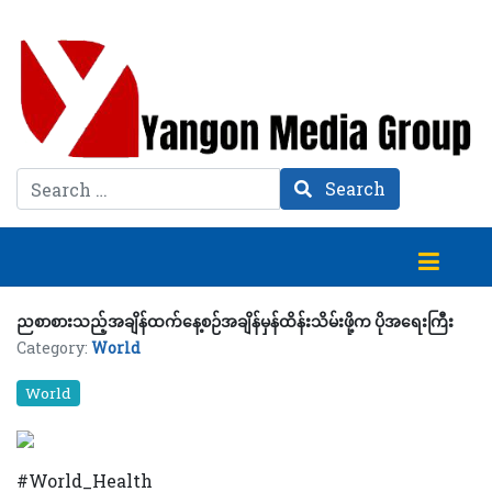
Search
Search
ညစာစားသည့်အချိန်ထက်နေ့စဉ်အချိန်မှန်ထိန်းသိမ်းဖို့က ပိုအရေးကြီး
Category:
World
World
#World_Health