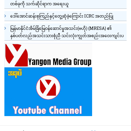
တစ်ခုကို သက်ဆိုင်ရာက အရေးယူ
ဒေါ်အောင်ဆန်းစုကြည်နှင့်တွေ့ဆုံခဲ့ကြောင်း ICRC အတည်ပြု
မြန်မာနိုင်ငံအိမ်ခြံမြေဝန်ဆောင်မှုအသင်း(ဗဟို) (MRESA) ၏
နှစ်ပတ်လည်အသင်းသားစုံညီ သင်းလုံးကျွတ်အစည်းအဝေးကျင်းပ