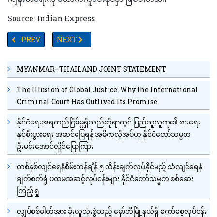
Source: Indian Express
PREVIOUS ARTICLE: ကျန်းမာရေးညီညွတ်သောအစားအစာများနှင့်အဆုတ်ကင်
NEXT ARTICLE: ဖွဲစည်းပုံဥပဒေတွေကိုပြင်ဆင်ရန်ကြို
PREV
NEXT
MYANMAR–THAILAND JOINT STATEMENT
The Illusion of Global Justice: Why the International
Criminal Court Has Outlived Its Promise
နိုင်ငံရေးအရတည်ငြိမ်မှုရှိသည်ဆိုရာတွင် ပြည်သူလူထု၏ စားရေး
နှင့်စီးပွားရေး အဆင်ပြေရန် အဓိကလိုအပ်ဟု နိုင်ငံတော်သမ္မတ
ဦးမင်းအောင်လှိုင်ပြောကြား
တစ်နှစ်လျင်ရေနံစိမ်းတန်ချိန် ၅ သိန်းချက်လုပ်နိုင်မည့် သံလျင်ရေနံ
ချက်စက်ရုံ ပထမအဆင့်လုပ်ငန်းများ နိုင်ငံတော်သမ္မတ စစ်ဆေး
ကြည့်ရှု
လျှပ်စစ်ဓါတ်အား ခိုးယူသုံးစွဲသည့် မှော်ဘီမြို့နယ်ရှိ ကော်စေ့လုပ်ငန်း