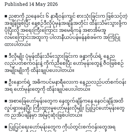
Published 14 May 2026
■ ညစာကို ညနေခင်း ၆ နာရီဝန်းကျင် စားသုံးခြင်းက ဖြစ်သင့်တဲ့
အချိန်ဖြစ်ပြီး နေ့စဉ်ဒီလိုပုံမှန်အချိန်အတိုင်း ထိန်းသိမ်းသွားဖို့က
ပိုပြီးလို့ အရေးကြီးကြောင်း အမေရိကန် အစာအိမ်အူ
လမ်းကြောင်းအထူးကု ပါလာနီယပ်ပန်မန်နစ်ခမ်က အကြံပြု
ထားပါတယ်။
■ ဒီလိုမျိုး ပုံမှန်ထိန်းသိမ်းသွားခြင်းက ခန္ဓာကိုယ်ရဲ့ နေ့ည
လည်ပတ်စက်ဝန်းနဲ့ ကိုက်ညီစေပြီး ဟော်မုန်းတွေနဲ့ ဇီဝဖြစ်စဉ်
အမျိုးမျိုးကို ထိန်းချုပ်ပေးပါတယ်။
■ ဦးနှောက်ရဲ့ အဓိကပင်မနာရီလေးက နေ့ညလည်ပတ်စက်ဝန်း
အရ ဟော်မုန်းတွေကို ထိန်းချုပ်ပေးပါတယ်။
■ အစာခြေဟော်မုန်းတွေက နေထွက်ချိန်ကနေ နေဝင်ချိန်အထိ
လှုပ်ရှားနေပြီး ကြီးထွားမှုဟော်မုန်းလိုမျိုး ပြုပြင်ဟော်မုန်းတွေ
က ညအိပ်ချိန်မှာ အမြင့်ဆုံးဖြစ်ပါတယ်။
■ ပြုပြင်ရေးဟော်မုန်းတွေက ကိုယ်တွင်းစက်ဝန်းတွေအရ