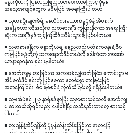
ခန္ဓာကိုယ်ကို ပြန်လည်ဖြည့်တင်းပေးတာကြောင့် ပုံမှန်
အလေ့အကျင့်တွေက မရှိမဖြစ် အရေးကြီးပါတယ်။
■ လူတစ်ဦးချင်းစီရဲ့ နေထိုင်စားသောက်မှုပုံစံနဲ့ အိပ်စက်
အချိန်ဇယားတို့အလိုက် ညစာစားချိန် ကွဲပြားနိုင်ကာ အရေးကြီး
ဆုံးက အချိန်မှန်ကျင့်ကြံထိန်းသိမ်းသွားဖို့ ဖြစ်ပါတယ်။
■ ညစာစားချိန်က ခန္ဓာကိုယ်ရဲ့ နေ့ညလည်ပတ်စက်ဝန်းနဲ့ ဇီဝ
ကမ္မဖြစ်စဉ်တို့ကို သက်ရောက်နိုင်တယ်လို့ ဒေါက်တာ အာဒဏ်
ယာနာရာဂန်က ရှင်းပြပါတယ်။
■ နောက်ကျမှ စားခြင်းက အက်ဆစ်လျှံတက်ခြင်း၊ ကောင်းစွာ မ
အိပ်စက်နိုင်ခြင်းတို့ ဖြစ်စေကာ စောစီးစွာ စားခြင်းဖြင့်
အစာကြေခြင်း၊ ဇီဝဖြစ်စဉ်နဲ့ ကိုက်ညီခြင်းတို့ ရရှိနိုင်ပါတယ်။
■ ညမအိပ်ခင် ၂-၃ နာရီခန့်ခွာပြီး ညစာစားသင့်သလို နောက်ကျ
မှ စားတယ်ဆိုရင်လည်း ပေါ့ပါးပြီး အဆီနည်းတာတွေ စားသင့်
ပါတယ်။
■ စားချိန်နဲ့အိပ်ချိန်တို့ ပုံမှန်ထိန်းသိမ်းခြင်းက အစာခြေ
ကျန်းမာရေးကို ထောက်ကူပေးနိုင်မှာ ဖြစ်ပါတယ်။