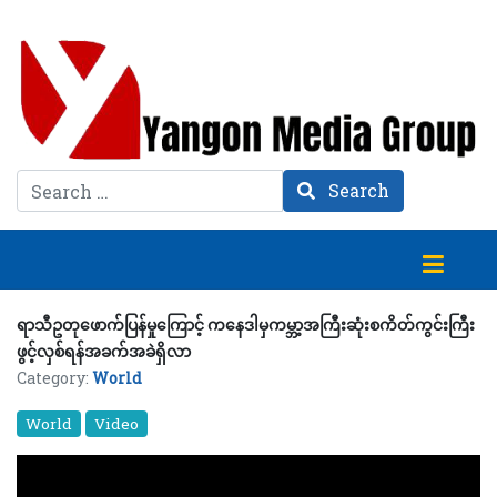
Search
Search
ရာသီဥတုဖောက်ပြန်မှုကြောင့် ကနေဒါမှကမ္ဘာ့အကြီးဆုံးစကိတ်ကွင်းကြီး
ဖွင့်လှစ်ရန်အခက်အခဲရှိလာ
Category:
World
World
Video