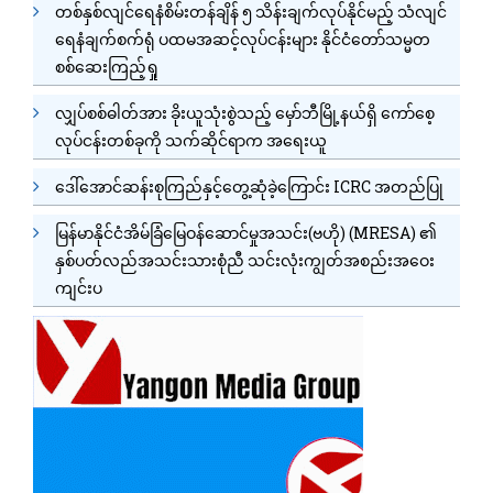
တစ်နှစ်လျင်ရေနံစိမ်းတန်ချိန် ၅ သိန်းချက်လုပ်နိုင်မည့် သံလျင်
ရေနံချက်စက်ရုံ ပထမအဆင့်လုပ်ငန်းများ နိုင်ငံတော်သမ္မတ
စစ်ဆေးကြည့်ရှု
လျှပ်စစ်ဓါတ်အား ခိုးယူသုံးစွဲသည့် မှော်ဘီမြို့နယ်ရှိ ကော်စေ့
လုပ်ငန်းတစ်ခုကို သက်ဆိုင်ရာက အရေးယူ
ဒေါ်အောင်ဆန်းစုကြည်နှင့်တွေ့ဆုံခဲ့ကြောင်း ICRC အတည်ပြု
မြန်မာနိုင်ငံအိမ်ခြံမြေဝန်ဆောင်မှုအသင်း(ဗဟို) (MRESA) ၏
နှစ်ပတ်လည်အသင်းသားစုံညီ သင်းလုံးကျွတ်အစည်းအဝေး
ကျင်းပ