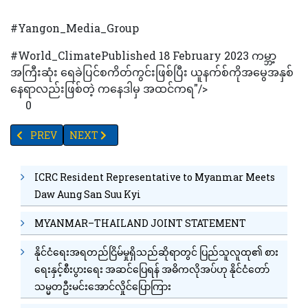
#Yangon_Media_Group
#World_ClimatePublished 18 February 2023 ကမ္ဘာ့
အကြီးဆုံး ရေခဲပြင်စကိတ်ကွင်းဖြစ်ပြီး ယူနက်စ်ကိုအမွေအနှစ်
နေရာလည်းဖြစ်တဲ့ ကနေဒါမှ အထင်ကရ"/>
0
PREVIOUS ARTICLE: မြောက်ကိုးရီးယားက ပစ်လွှတ်ခဲ့သည့် ဒုံးကျည်သည် 
NEXT ARTICLE: အိပ်စက်ခြင်းနှင့်အိပ်ရာဝင်ခြင်းအတွက် အ
PREV
NEXT
ICRC Resident Representative to Myanmar Meets
Daw Aung San Suu Kyi
MYANMAR–THAILAND JOINT STATEMENT
နိုင်ငံရေးအရတည်ငြိမ်မှုရှိသည်ဆိုရာတွင် ပြည်သူလူထု၏ စား
ရေးနှင့်စီးပွားရေး အဆင်ပြေရန် အဓိကလိုအပ်ဟု နိုင်ငံတော်
သမ္မတဦးမင်းအောင်လှိုင်ပြောကြား