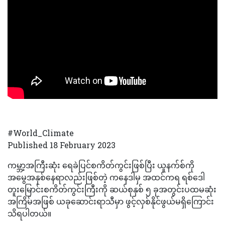
#World_Climate
Published 18 February 2023
ကမ္ဘာ့အကြီးဆုံး ရေခဲပြင်စကိတ်ကွင်းဖြစ်ပြီး ယူနက်စ်ကို
အမွေအနှစ်နေရာလည်းဖြစ်တဲ့ ကနေဒါမှ အထင်ကရ ရစ်ဒေါ
တူးမြောင်းစကိတ်ကွင်းကြီးကို ဆယ်စုနှစ် ၅ ခုအတွင်းပထမဆုံး
အကြိမ်အဖြစ် ယခုဆောင်းရာသီမှာ ဖွင့်လှစ်နိုင်ဖွယ်မရှိကြောင်း
သိရပါတယ်။