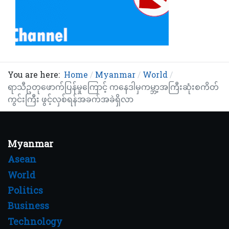
You are here:
Home
Myanmar
World
ရာသီဥတုဖောက်ပြန်မှုကြောင့် ကနေဒါမှကမ္ဘာ့အကြီးဆုံးစကိတ်
ကွင်းကြီး ဖွင့်လှစ်ရန်အခက်အခဲရှိလာ
Myanmar
Asean
World
Politics
Business
Technology