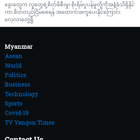
ခွေးတွေက လူတွေရဲ့စိတ်ဖိစီးမှု၊ စိုးရိမ်ပူပန်မှုတို့ကိုအနံ့ခံသိရှိနိုင်
ကာ စိတ်တည်ငြိမ်စေရန် အထောက်အကူပေးနိုင်ကြောင်း
လေ့လာတွေ့ရှိ
Myanmar
Asean
World
Politics
Business
Technology
Sports
Covid-19
TV Yangon Times
Contact Us