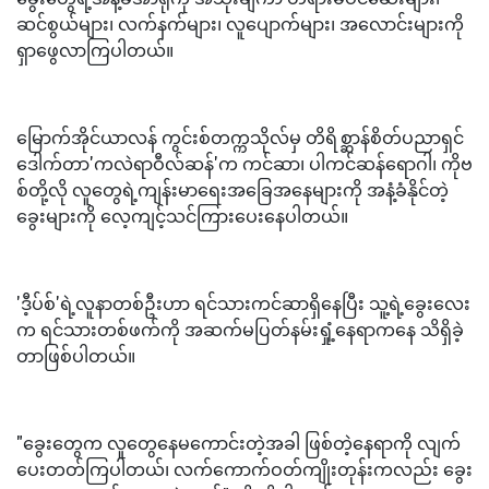
ဆင်စွယ်များ၊ လက်နက်များ၊ လူပျောက်များ၊ အလောင်းများကို
ရှာဖွေလာကြပါတယ်။
မြောက်အိုင်ယာလန် ကွင်းစ်တက္ကသိုလ်မှ တိရိစ္ဆာန်စိတ်ပညာရှင်
ဒေါက်တာ'ကလဲရာဝီလ်ဆန်'က ကင်ဆာ၊ ပါကင်ဆန်ရောဂါ၊ ကိုဗ
စ်တို့လို လူတွေရဲ့ကျန်းမာရေးအခြေအနေများကို အနံ့ခံနိုင်တဲ့
ခွေးများကို လေ့ကျင့်သင်ကြားပေးနေပါတယ်။
'ဒီ့ပ်စ်'ရဲ့လူနာတစ်ဦးဟာ ရင်သားကင်ဆာရှိနေပြီး သူ့ရဲ့ခွေးလေး
က ရင်သားတစ်ဖက်ကို အဆက်မပြတ်နမ်းရှုံ့နေရာကနေ သိရှိခဲ့
တာဖြစ်ပါတယ်။
"ခွေးတွေက လူတွေနေမကောင်းတဲ့အခါ ဖြစ်တဲ့နေရာကို လျက်
ပေးတတ်ကြပါတယ်၊ လက်ကောက်ဝတ်ကျိုးတုန်းကလည်း ခွေး