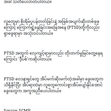
အခါ သတိပေးတတ်ပါတယ်။
လူတွေမှာ စိုးရိမ်ပူပန်တတ်ခြင်းနဲ့ အဖြစ်အပျက်ဆိုးတစ်ခုခု
ကြောင့် ကြောက်ရွံ့နေခြင်းအခြေအနေ (PTSD)တို့ကိုလည်း
ရှာဖွေရာမှာ အသုံးဝင်ပါတယ်။
PTSD အတွက် လေ့ကျင့်ရာမှာလည်း တိုးတက်မှုမြင်တွေ့နေရ
ကြောင်း 'ဒီ့ပ်စ်'ကဆိုပါတယ်။
PTSD ဝေဒနာရှင်တွေ အိပ်မက်ဆိုးမက်တဲ့အခါမှာ ခွေးတွေက
သိရှိနိုင်ပြီး အိပ်ရာထဲမှာ လူတွေကောင်းစွာအိပ်ပျော်နိုင်အောင်
ခွေးတွေက အကူအညီပေးပါတယ်။
Source: SCMP