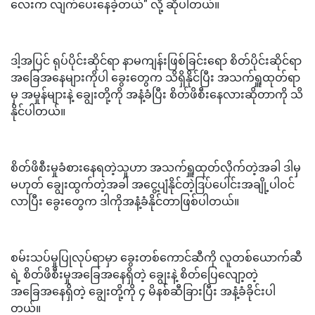
လေးက လျက်ပေးနေခဲ့တယ်" လို့ ဆိုပါတယ်။
ဒါ့အပြင် ရုပ်ပိုင်းဆိုင်ရာ နာမကျန်းဖြစ်ခြင်းရော စိတ်ပိုင်းဆိုင်ရာ
အခြေအနေများကိုပါ ခွေးတွေက သိရှိနိုင်ပြီး အသက်ရှူထုတ်ရာ
မှ အမှုန်များနဲ့ ချွေးတို့ကို အနံ့ခံပြီး စိတ်ဖိစီးနေလားဆိုတာကို သိ
နိုင်ပါတယ်။
စိတ်ဖိစီးမှုခံစားနေရတဲ့သူဟာ အသက်ရှူထုတ်လိုက်တဲ့အခါ ဒါမှ
မဟုတ် ချွေးထွက်တဲ့အခါ အငွေ့ပျံနိုင်တဲ့ဒြပ်ပေါင်းအချို့ပါဝင်
လာပြီး ခွေးတွေက ဒါကိုအနံ့ခံနိုင်တာဖြစ်ပါတယ်။
စမ်းသပ်မှုပြုလုပ်ရာမှာ ခွေးတစ်ကောင်ဆီကို လူတစ်ယောက်ဆီ
ရဲ့ စိတ်ဖိစီးမှုအခြေအနေရှိတဲ့ ချွေးနဲ့ စိတ်ပြေလျော့တဲ့
အခြေအနေရှိတဲ့ ချွေးတို့ကို ၄ မိနစ်ဆီခြားပြီး အနံ့ခံခိုင်းပါ
တယ်။