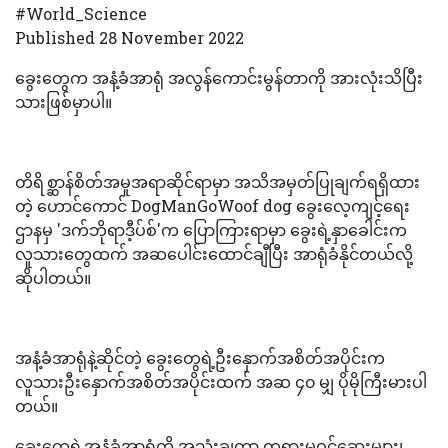
#World_Science
Published 28 November 2022
ခွေးတွေက အနံ့ခံအာရုံ အလွန်ကောင်းမွန်တာကို အားလုံးသိပြီး
သားဖြစ်မှာပါ။
တိရိစ္ဆာန်စိတ်အမူအရာဆိုင်ရာမှာ အသိအမှတ်ပြုချက်ရရှိထား
တဲ့ ဟောင်ကောင် DogManGoWoof dog ခွေးလေ့ကျင့်ရေး
ဌာနမှ 'ဒက်ဘိုရာဒီ့ပ်စ်'က ပြောကြားရာမှာ ခွေးရဲ့နှာခေါင်းက
လူသားတွေထက် အဆပေါင်းထောင်ချီပြီး အာရုံခံနိုင်တယ်လို့
ဆိုပါတယ်။
အနံ့ခံအာရုံနဲ့ဆိုင်တဲ့ ခွေးတွေရဲ့ဦးနှောက်အစိတ်အပိုင်းက
လူသားဦးနှောက်အစိတ်အပိုင်းထက် အဆ ၄၀ မျှ ပိုမိုကြီးမားပါ
တယ်။
ခွေးတွေရဲ့အနံ့ခံအာရုံကို အသုံးချကာ တရားမဝင်ဆေးများ၊