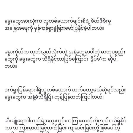
ခွေးတွေအားလုံးက လူတစ်ယောက်ချင်းစီရဲ့ စိတ်ဖိစီးမှု
အခြေအနေကို မှန်ကန်စွာခွဲခြားဖော်ပြနိုင်ခဲ့ပါတယ်။
ခန္ဓာကိုယ်က ထုတ်လွှတ်လိုက်တဲ့ အနံ့တွေမှာပါတဲ့ ဓာတုပစ္စည်း
တွေကို ခွေးတွေက သိရှိနိုင်တာဖြစ်ကြောင်း 'ဒီ့ပ်စ်'က ဆိုပါ
တယ်။
ဝက်ရူးပြန်ရောဂါရှိသူတစ်ယောက် တက်တော့မယ်ဆိုရင်လည်း
ခွေးတွေက အနံ့ခံသိရှိပြီး တုန့်ပြန်တတ်ကြပါတယ်။
ဆီးချိုရောဂါသည်ရဲ့ သွေးတွင်းသကြားဓာတ်ကိုလည်း သိရှိနိုင်
ကာ သကြားဓာတ်မြင့်တက်ခြင်း ကျဆင်းခြင်းတို့ဖြစ်ပေါ်တဲ့