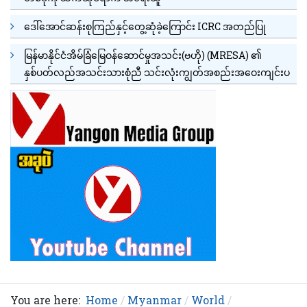
ဒေါ်အောင်ဆန်းစုကြည်နှင့်တွေ့ဆုံခဲ့ကြောင်း ICRC အတည်ပြု
မြန်မာနိုင်ငံအိမ်ခြံမြေဝန်ဆောင်မှုအသင်း(ဗဟို) (MRESA) ၏
နှစ်ပတ်လည်အသင်းသားစုံညီ သင်းလုံးကျွတ်အစည်းအဝေးကျင်းပ
You are here:
Home
Myanmar
World