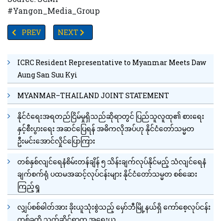
#Yangon_Media_Group
PREVIOUS ARTICLE: တစ်နေ့ကိုရေ(၈)ခွက်သောက်သုံးရန်မလိုအပ်ဟု သိပ
NEXT ARTICLE: K ဒရာမာ ဆယ်လီစုံတွဲ ဆွန်ယဲကျင်နှင့
PREV
NEXT
ICRC Resident Representative to Myanmar Meets Daw
Aung San Suu Kyi
MYANMAR–THAILAND JOINT STATEMENT
နိုင်ငံရေးအရတည်ငြိမ်မှုရှိသည်ဆိုရာတွင် ပြည်သူလူထု၏ စားရေး
နှင့်စီးပွားရေး အဆင်ပြေရန် အဓိကလိုအပ်ဟု နိုင်ငံတော်သမ္မတ
ဦးမင်းအောင်လှိုင်ပြောကြား
တစ်နှစ်လျင်ရေနံစိမ်းတန်ချိန် ၅ သိန်းချက်လုပ်နိုင်မည့် သံလျင်ရေနံ
ချက်စက်ရုံ ပထမအဆင့်လုပ်ငန်းများ နိုင်ငံတော်သမ္မတ စစ်ဆေး
ကြည့်ရှု
လျှပ်စစ်ဓါတ်အား ခိုးယူသုံးစွဲသည့် မှော်ဘီမြို့နယ်ရှိ ကော်စေ့လုပ်ငန်း
တစ်ခုကို သက်ဆိုင်ရာက အရေးယူ