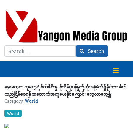
Search
Search
ခွေးတွေက လူတွေရဲ့စိတ်ဖိစီးမှု၊ စိုးရိမ်ပူပန်မှုတို့ကိုအနံ့ခံသိရှိနိုင်ကာ စိတ်
တည်ငြိမ်စေရန် အထောက်အကူပေးနိုင်ကြောင်း လေ့လာတွေ့ရှိ
Category:
World
World