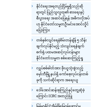
နိုင်ငံရေးအရတည်ငြိမ်မှုရှိသည်ဆို
ရာတွင် ပြည်သူလူထု၏ စားရေးနှင့်
စီးပွားရေး အဆင်ပြေရန် အဓိကလိုအပ်
ဟု နိုင်ငံတော်သမ္မတဦးမင်းအောင်လှိုင်
ပြောကြား
တစ်နှစ်လျင်ရေနံစိမ်းတန်ချိန် ၅ သိန်း
ချက်လုပ်နိုင်မည့် သံလျင်ရေနံချက်
စက်ရုံ ပထမအဆင့်လုပ်ငန်းများ
နိုင်ငံတော်သမ္မတ စစ်ဆေးကြည့်ရှု
လျှပ်စစ်ဓါတ်အား ခိုးယူသုံးစွဲသည့်
မှော်ဘီမြို့နယ်ရှိ ကော်စေ့လုပ်ငန်းတစ်
ခုကို သက်ဆိုင်ရာက အရေးယူ
ဒေါ်အောင်ဆန်းစုကြည်နှင့်တွေ့ဆုံခဲ့
ကြောင်း ICRC အတည်ပြု
မြန်မာနိုင်ငံအိမ်ခြံမြေဝန်ဆောင်မှု