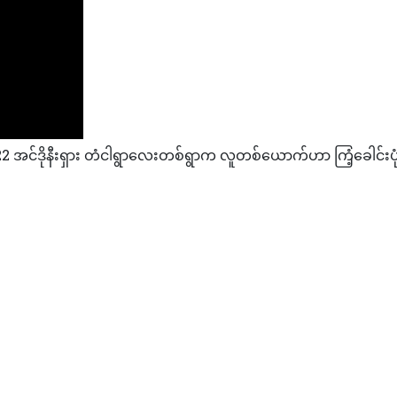
င်ဒိုနီးရှား တံငါရွာလေးတစ်ရွာက လူတစ်ယောက်ဟာ ကြံ့ခေါင်းပု
ယ်အရေအတွက်(၂)ဆ မြင့်တက်လာခြင်းအတွက် တရားခံမှာတစ်တော့နှင့် ဆို
ခမ်းအနား ဂျိုးဘိုင်ဒင်တက်ရောက်ပြီး အမေရိကန်စပိုင်များကို ချီးကျူးဂုဏ်ပ