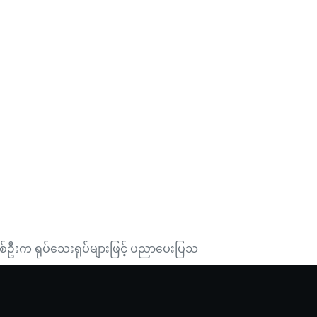
းတစ်ဦးက ရုပ်သေးရုပ်များဖြင့် ပညာပေးပြသ