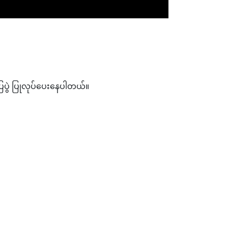
ြပွဲ ပြုလုပ်ပေးနေပါတယ်။