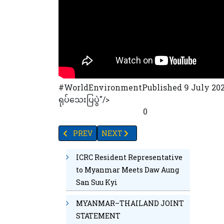
#WorldEnvironmentPublished 9 July 2022 အ
ရုပ်သေးပြပွဲ"/>
29
78
30
73
42
24
0
PREVIOUS ARTICLE: စီးကရက်အတုသောက်သုံးသူ လူင
NEXT ARTICLE: စီအိုင်အေ ၇၅ နှစ်ပြည့် အ
PREV
NEXT
ICRC Resident Representative
to Myanmar Meets Daw Aung
San Suu Kyi
MYANMAR–THAILAND JOINT
STATEMENT