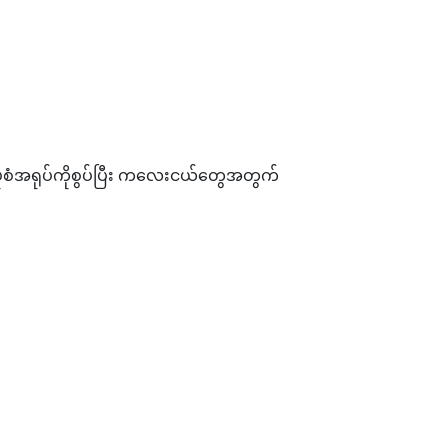
ံစံအရုပ်ကိုစွပ်ပြီး ကလေးငယ်တွေအတွက်
ရှယ်မီဒီယာများဖြစ်
ြု