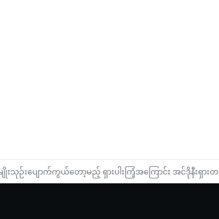
မျိုးသုဉ်းပျောက်ကွယ်တော့မည့် ရှားပါးကြံ့အကြောင်း အင်ဒိုနီးရှာ