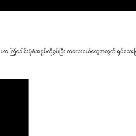
ာ ကြံ့ခေါင်းပုံစံအရုပ်ကိုစွပ်ပြီး ကလေးငယ်တွေအတွက် ရုပ်သေးပ