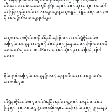
တိုင်အောင် စစ်ဆေးတွေ့ရှိရပြီး နောက်ဆက်တွဲ လက္ခဏာမပေါ်
ဘဲ ပြန်လည်သက်သာလာသူတွေရဲ့သွေးရည်ကြည်ထဲမှာတော့ စ
ပိုက်ခ်ပရိုတိန်းမတွေ့ရပါဘူး။
သွေးထဲမှာ စပိုက်ခ်ပရိုတိန်းရှိနေခြင်းဟာ သက်ရှိဗိုင်းရပ်စ်
အကြွင်းအကျန်က ခန္ဓာကိုယ်ထဲမှာကျန်နေသေးတာဖြစ်တယ်လို့
သုတေသီများက medRxiv ဝက်ဘ်ဆိုက်မှာ ဖော်ပြခဲ့ကြပါ
တယ်။
ဗိုင်းရပ်စ်အကြွင်းအကျန်ရှိနေတဲ့နေရာကိုတော့ သေချာမသိရ
သေးပါဘူး။
ကိုရိုနာဗိုင်းရပ်စ်ကူးစက်ခံရပြီး ရက်သတ္တပတ်အနည်းငယ်အ
ကြာမှာ ကလေးတွေရဲ့အစာအိမ်အူလမ်းကြောင်းထဲမှာ ရှင်သန်ခဲ့