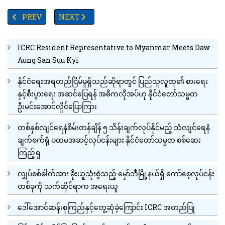
PREVIOUS ARTICLE: ကျူးဘား အမျိုးသား တိရိစ္ဆာန်ဥယျဉ်တွင် ရှားပါ
NEXT ARTICLE: ခန္ဓာကိုယ်သွယ်လျချင်လျှင် မအိပ်ခင်အချိ
PREV
NEXT
ICRC Resident Representative to Myanmar Meets Daw
Aung San Suu Kyi
နိုင်ငံရေးအရတည်ငြိမ်မှုရှိသည်ဆိုရာတွင် ပြည်သူလူထု၏ စားရေး
နှင့်စီးပွားရေး အဆင်ပြေရန် အဓိကလိုအပ်ဟု နိုင်ငံတော်သမ္မတ
ဦးမင်းအောင်လှိုင်ပြောကြား
တစ်နှစ်လျင်ရေနံစိမ်းတန်ချိန် ၅ သိန်းချက်လုပ်နိုင်မည့် သံလျင်ရေနံ
ချက်စက်ရုံ ပထမအဆင့်လုပ်ငန်းများ နိုင်ငံတော်သမ္မတ စစ်ဆေး
ကြည့်ရှု
လျှပ်စစ်ဓါတ်အား ခိုးယူသုံးစွဲသည့် မှော်ဘီမြို့နယ်ရှိ ကော်စေ့လုပ်ငန်း
တစ်ခုကို သက်ဆိုင်ရာက အရေးယူ
ဒေါ်အောင်ဆန်းစုကြည်နှင့်တွေ့ဆုံခဲ့ကြောင်း ICRC အတည်ပြု