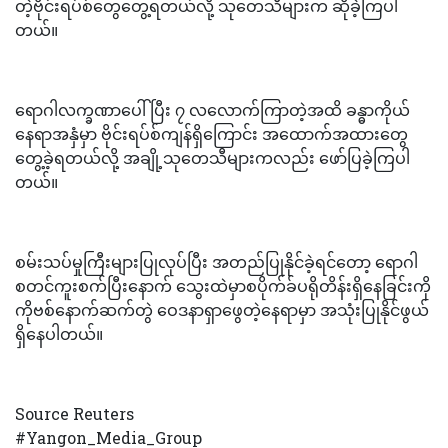
တဲ့ဗိုင်းရပ်စ်တွေတွေ့ရတယ်လို့ သုတေသီများက ဆိုခဲ့ကြပါ
တယ်။
ရောဂါလက္ခဏာပေါ်ပြီး ၇ လလောက်ကြာတဲ့အထိ ခန္ဓာကိုယ်
နေရာအနှံမှာ ဗိုင်းရပ်စ်ကျန်ရှိကြောင်း အထောက်အထားတွေ
တွေ့ခဲ့ရတယ်လို့ အချို့သုတေသီများကလည်း ဖော်ပြခဲ့ကြပါ
တယ်။
စမ်းသပ်မှုကြီးများပြုလုပ်ပြီး အတည်ပြုနိုင်ခဲ့ရင်တော့ ရောဂါ
စတင်ကူးစက်ပြီးနောက် သွေးထဲမှာစပိုက်ခ်ပရိုတိန်းရှိနေခြင်းကို
ကိုဗစ်နောက်ဆက်တွဲ ဝေဒနာရှာဖွေတဲ့နေရာမှာ အသုံးပြုနိုင်ဖွယ်
ရှိနေပါတယ်။
Source Reuters
#Yangon_Media_Group