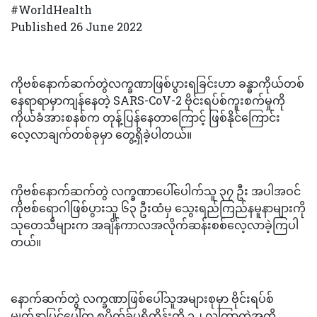
#WorldHealth
Published 26 June 2022
ကိုဗစ်နောက်ဆက်တွဲလက္ခဏာဖြစ်ပွားရခြင်းဟာ ခန္ဓာကိုယ်တစ်
နေရာရာမှာကျန်နေတဲ့ SARS-CoV-2 ဗိုင်းရပ်စ်ကူးစက်မှုကို
ကိုယ်ခံအားစနစ်က တုန့်ပြန်နေတာကြောင့် ဖြစ်နိုင်ကြောင်း
လေ့လာချက်တစ်ခုမှာ တွေ့ရှိခဲ့ပါတယ်။
ကိုဗစ်နောက်ဆက်တွဲ လက္ခဏာပေါ်ပေါက်သူ ၃၇ ဦး အပါအဝင်
ကိုဗစ်ရောဂါဖြစ်ပွားသူ ၆၃ ဦးထံမှ သွေးရည်ကြည်နမူနာများကို
သုတေသီများက အချိန်ကာလအလိုက်ဆန်းစစ်လေ့လာခဲ့ကြပါ
တယ်။
နောက်ဆက်တွဲ လက္ခဏာဖြစ်ပေါ်သူအများစုမှာ ဗိုင်းရပ်စ်
မျက်နှာပြင်ပေါ်က စပိုက်ခ်ပရိုတိန်းကို ၁၂ လကြာတဲ့အထိ