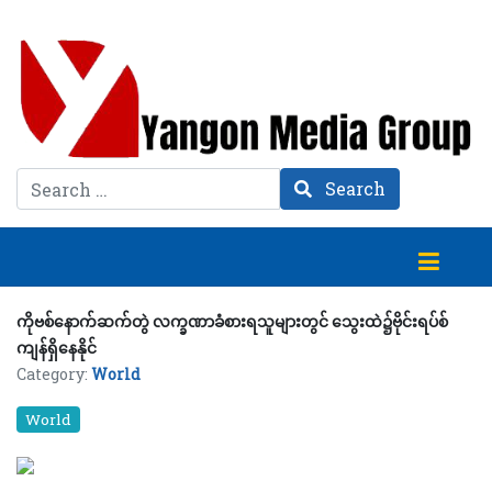
Search
Search
ကိုဗစ်နောက်ဆက်တွဲ လက္ခဏာခံစားရသူများတွင် သွေးထဲ၌ဗိုင်းရပ်စ်
ကျန်ရှိနေနိုင်
Category:
World
World