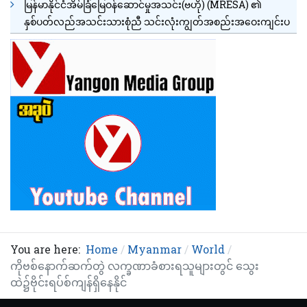
မြန်မာနိုင်ငံအိမ်ခြံမြေဝန်ဆောင်မှုအသင်း(ဗဟို) (MRESA) ၏
နှစ်ပတ်လည်အသင်းသားစုံညီ သင်းလုံးကျွတ်အစည်းအဝေးကျင်းပ
You are here:
Home
Myanmar
World
ကိုဗစ်နောက်ဆက်တွဲ လက္ခဏာခံစားရသူများတွင် သွေး
ထဲ၌ဗိုင်းရပ်စ်ကျန်ရှိနေနိုင်