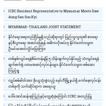
ICRC Resident Representative to Myanmar Meets Daw
Aung San Suu Kyi
MYANMAR–THAILAND JOINT STATEMENT
နိုင်ငံရေးအရတည်ငြိမ်မှုရှိသည်ဆိုရာတွင် ပြည်သူလူထု၏ စားရေး
နှင့်စီးပွားရေး အဆင်ပြေရန် အဓိကလိုအပ်ဟု နိုင်ငံတော်သမ္မတ
ဦးမင်းအောင်လှိုင်ပြောကြား
တစ်နှစ်လျင်ရေနံစိမ်းတန်ချိန် ၅ သိန်းချက်လုပ်နိုင်မည့် သံလျင်ရေနံ
ချက်စက်ရုံ ပထမအဆင့်လုပ်ငန်းများ နိုင်ငံတော်သမ္မတ စစ်ဆေး
ကြည့်ရှု
လျှပ်စစ်ဓါတ်အား ခိုးယူသုံးစွဲသည့် မှော်ဘီမြို့နယ်ရှိ ကော်စေ့လုပ်ငန်း
တစ်ခုကို သက်ဆိုင်ရာက အရေးယူ
ဒေါ်အောင်ဆန်းစုကြည်နှင့်တွေ့ဆုံခဲ့ကြောင်း ICRC အတည်ပြု