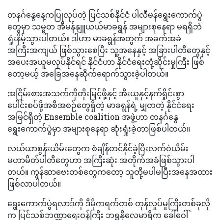
တနင်္ဂနွေနေ့ကပြုလုပ်တဲ့ ပြင်သစ်နိုင်ငံ ပါလီမန်ရွေးကောက်ပွဲ
တွေမှာ သမ္မတ အီမန်နျူယယ်မာခရွန် အများစုနေရာ မရရှိဘဲ
ရှုံးနိမ့်သွားပါတယ်။ ဒါဟာ မာခရွန်အတွက် အခက်အခဲ
အကြီးအကျယ် ဖြစ်သွားစေပြီး သူ့အနေနှင့် အခြားပါတီတွေနှင့်
အပေးအယူမလုပ်နိုင်ရင် နိုင်ငံဟာ နိုင်ငံရေးတုံ့ဆိုင်းမှုကြီး ဖြစ်
တော့မယ့် အခြေအနေဆိုက်ရောက်သွားခဲ့ပါတယ်။
အငြိမ်းစားအသက်ကိုတိုးမြှင့်ဖို့နှင့် အီးယူနှင့်နက်ရှိုင်းစွာ
ပေါင်းစပ်ဖို့အစီအစဉ်တွေရှိတဲ့ မာခရွန်ရဲ့ မျှတတဲ့ နိုင်ငံရေး
အမြင်ရှိတဲ့ Ensemble coalition အဖွဲ့ဟာ တနင်္ဂနွေ
ရွေးကောက်ပွဲမှာ အများစုနေရာ ဆုံးရှုံးခဲ့တာဖြစ်ပါတယ်။
လယ်ယာစွန်းယိမ်းတွေက စံချိန်တင်နိုင်ခဲ့ပြီးလက်ဝဲယိမ်း
မဟာမိတ်ပါတီတွေဟာ အကြီးဆုံး အတိုက်အခံဖြစ်သွားပါ
တယ်။ ကွန်ဆာဗေးတစ်တွေကတော့ သူတို့မပါမပြီးအနေအထား
ဖြစ်လာပါတယ်။
ရွေးကောက်ပွဲရလာဒ်ကို ဒီမိုကရက်တစ် တုန်လှုပ်မှုကြီးတစ်ခုလို
က ပြင်သစ်ဘဏ္ဍာရေးဝန်ကြီး ဘရူနိုလေမာရီက ခေါ်ဝေါ်