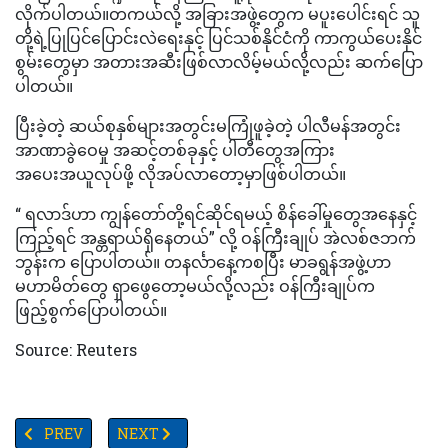
လိုက်ပါတယ်။တကယ်လို့ အခြားအဖွဲ့တွေက မပူးပေါင်းရင် သူ
တို့ရဲ့ပြုပြင်ပြောင်းလဲရေးနှင့် ပြင်သစ်နိုင်ငံကို ကာကွယ်ပေးနိုင်
စွမ်းတွေမှာ အတားအဆီးဖြစ်လာလိမ့်မယ်လို့လည်း ဆက်ပြော
ပါတယ်။
ပြီးခဲ့တဲ့ ဆယ်စုနှစ်များအတွင်းမကြုံဖူခဲ့တဲ့ ပါလီမန်အတွင်း
အာဏာခွဲဝေမှု အဆင့်တစ်ခုနှင့် ပါတီတွေအကြား
အပေးအယူလုပ်ဖို့ လိုအပ်လာတော့မှာဖြစ်ပါတယ်။
“ ရလာဒ်ဟာ ကျွန်တော်တို့ရင်ဆိုင်ရမယ့် စိန်ခေါ်မှုတွေအနေနှင့်
ကြည့်ရင် အန္တရာယ်ရှိနေတယ်” လို့ ဝန်ကြီးချုပ် အဲလစ်ဇဘက်
ဘွန်းက ပြောပါတယ်။ တနင်္လာနေ့ကစပြီး မာခရွန်အဖွဲ့ဟာ
မဟာမိတ်တွေ ရှာဖွေတော့မယ်လို့လည်း ဝန်ကြီးချုပ်က
ဖြည့်စွက်ပြောပါတယ်။
Source: Reuters
PREVIOUS ARTICLE: နျူကလီးယားစွမ်းအင်အသုံးပြုရေး၊ ရေနံနှင့်ရေနံထွက်
NEXT ARTICLE: ဘိုင်ဒင်အနိုင်ရခဲ့သည့် ရွေးကောက
PREV
NEXT