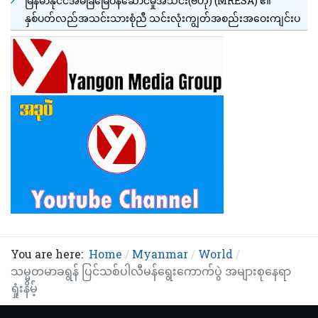
မြန်မာနိုင်ငံအိမ်ခြံမြေဝန်ဆောင်မှုအသင်း(ဗဟို) (MRESA) ၏
နှစ်ပတ်လည်အသင်းသားစုံညီ သင်းလုံးကျွတ်အစည်းအဝေးကျင်းပ
You are here:
Home
Myanmar
World
သမ္မတမာခရွန် ပြင်သစ်ပါလီမန်ရွေးကောက်ပွဲ အများစုနေရာ
ရှုံးနိမ့်