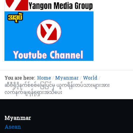
You are here:
Home
Myanmar
World
ဆီဗီရိုဒိုနက်စ်စစ်မြေပြင်မှ ယူကရိန်းတပ်သားများအား
လက်နက်ချရန်ရုရှားအသိပေး
Myanmar
Asean