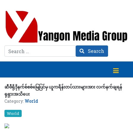
Search
Search
ဆီဗီရိုဒိုနက်စ်စစ်မြေပြင်မှ ယူကရိန်းတပ်သားများအား လက်နက်ချရန်
ရုရှားအသိပေး
Category:
World
World