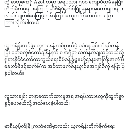
တဲ့ ဓာတုစက်ရုံ Azot ထဲမှာ အရပ်သား ၅၀၀ ကျော်ပိတ်မိနေပြီး
တိုက်ခိုက်မှုများကြောင့် ဆီဗီရိုဒိုနက်စ်မြို့နေရာအတော်များများ
လည်း ပျက်စီးကြေမွကုန်ကြောင်း ယူကရိန်းဘက်က ပြော
ကြားလိုက်ပါတယ်။
ယူကရိန်းတပ်ဖွဲ့တွေအနေနဲ့ အဓိပ္ပာယ်မဲ့ ခုခံနေခြင်းကိုရပ်တန့်
ပြီး မော်စကိုစံတော်ချိန်နံနက် ၈ နာရီမှာ လက်နက်ချသင့်တယ်လို့
ရုရှားနိုင်ငံတော်ကာကွယ်ရေးစီမံခန့်ခွဲမှုဗဟိုဌာနမှအကြီးအကဲ'မီ
ခေးလ်မီဇင့်ဆက်ဗ်'က အင်တာဖက်စ်နယူးစ်အေဂျင်စီကို ပြောပြ
ခဲ့ပါတယ်။
လူသားချင်း စာနာထောက်ထားမှုအရ အရပ်သားတွေကိုထွက်ခွာ
ခွင့်ပေးမယ်လို့ အသိပေးခဲ့ပါတယ်။
မာရီယူပိုလ်မြို့ကသံမဏိမှာလည်း ယူကရိန်းတိုက်ခိုက်ရေး