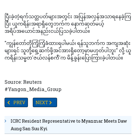
ပြီးခဲ့တဲ့ရက်သတ္တပတ်များအတွင်း အပြန်အလှန်အသာရနေခဲ့ကြ
ပြီး ယူကရိန်းအရာရှိတွေဘက်က နောက်ဆုတ်မယ့်
အရိပ်အယောင်အနည်းငယ်ပြသခဲ့ပါတယ်။
"ကျွန်တော်တိုကြံ့ကြံ့ခံထားရပါမယ်၊ ရန်သူဘက်က အကျအဆုံး
များရင် သူတို့ရှေ့ဆက်ဖို့အင်အားရှိတော့မှာမဟုတ်ပါဘူး" လို့ ယူ
ကရိန်းသမ္မတ'ဇယ်လန်စကီ'က မိန့်ခွန်းပြောကြားခဲ့ပါတယ်။
Source: Reuters
#Yangon_Media_Group
PREVIOUS ARTICLE: တောင်ကိုးရီးယား၏ကမ္ဘာကျော် BTS အဖွဲ့က တစ်ဦးချင
NEXT ARTICLE: 'ငါတို့လည်း ဆီဈေးတက်လာတာကို သဘေ
PREV
NEXT
ICRC Resident Representative to Myanmar Meets Daw
Aung San Suu Kyi