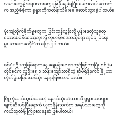
သမားတွေနဲ့ အရပ်သားတွေပုန်းခိုနေခဲ့ရပြီး မေလလယ်လောက်
က အညံ့ခံခဲ့ကာ ရုရှားတိုကထိန်းသိမ်းခေါ်ဆောင်သွားခဲ့ပါတယ်။
ဗုံးကျဲတိုက်ခိုက်မှုတွေက ပြင်းထန်လွန်းလို့ ပုန်းနေတဲ့သူတွေ
တောင်မခံနိုင်တော့ဘူးလို့ လူဟန့်စ်ဒေသဆိုင်ရာ အုပ်ချုပ်ရေး
မှူး'ဆာဟေဂေဒိုင်'က ပြောပြပါတယ်။
စစ်ပွဲပဋိပက္ခဖြစ်ရာကနေ ချေမှုန်းရေးအသွင်ဖြင့်လာပြီး စစ်ပွဲမ
တိုင်ခင်က လူဦးရေ ၁ သိန်းကျော်သာရှိတဲ့ ဆီဗီရိုဒိုနက်စ်မြို့ဟာ
တိုက်ပွဲအပြင်းထန်ဆုံး နေရာဖြစ်လာပါတယ်။
မြို့ကိုဆက်သွယ်ထားတဲ့ နောက်ဆုံးတံတားကို ရုရှားတပ်များ
ဖျက်ဆီးပစ်ပြီးနောက် ယူကရိန်းဘက်က အရပ်သားတွေကို
ကယ်ထုတ်ဖို့ ကြိုးစားနေဆဲဖြစ်ပါတယ်။