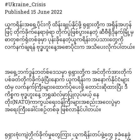
#Ukraine_Crisis
Published 15 June 2022
ယူကရိန်းအရှေ့ပိုင်းကို ထိန်းချုပ်နိုင်ဖို့ ရုရှားတို့က အရှိန်အဟုန်
ဖြင့် တိုက်ခိုက်နေရာခဲ့ရာ တိုက်ပွဲဖြစ်ပွားနေတဲ့ ဆီဗီရိုဒိုနက်မြို့မှ
ဓာတုစက်ရုံတစ်ခုမှာ ပုန်းခိုနေတဲ့ယူကရိန်းတပ်သားတွေကို
လက်နက်ချရန် ဗုဒ္ဓဟူးနေ့အစောပိုင်းက အသိပေးလိုက်ပါတယ်။
အရှေ့ဘက်ဒွန်ဘတ်စ်ဒေသမှာ ရုရှားတို့က အင်တိုက်အားတိုက်
ပစ်ခတ်တိုက်ခိုက်ခဲ့ပြီးနောက် ယူကရိန်းက အနောက်နိုင်ငံများ
ထံမှ လက်နက်ကြီးများထောက်ပံ့ပေးဖို့ တောင်းဆိုထားပြီး ဒီ
ကိစ္စက ဗုဒ္ဓဟူးနေ့ ဘရူဆဲလ်မှာပြုလုပ်မယ့် နေ
တိုး(NATO)ကာကွယ်ရေးဝန်ကြီးများအစည်းအဝေးပွဲမှာ
အရေးကြီးခေါင်းစဉ်တစ်ခု ဖြစ်လာနိုင်ပါတယ်။
ရုရှားဗုံးကျဲတိုက်ခိုက်မှုတွေကြား ယူကရိန်းတပ်ဖွဲ့တွေ ခုခံနေခဲ့