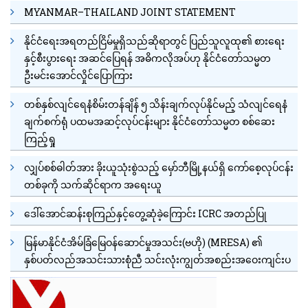
MYANMAR–THAILAND JOINT STATEMENT
နိုင်ငံရေးအရတည်ငြိမ်မှုရှိသည်ဆိုရာတွင် ပြည်သူလူထု၏ စားရေး
နှင့်စီးပွားရေး အဆင်ပြေရန် အဓိကလိုအပ်ဟု နိုင်ငံတော်သမ္မတ
ဦးမင်းအောင်လှိုင်ပြောကြား
တစ်နှစ်လျင်ရေနံစိမ်းတန်ချိန် ၅ သိန်းချက်လုပ်နိုင်မည့် သံလျင်ရေနံ
ချက်စက်ရုံ ပထမအဆင့်လုပ်ငန်းများ နိုင်ငံတော်သမ္မတ စစ်ဆေး
ကြည့်ရှု
လျှပ်စစ်ဓါတ်အား ခိုးယူသုံးစွဲသည့် မှော်ဘီမြို့နယ်ရှိ ကော်စေ့လုပ်ငန်း
တစ်ခုကို သက်ဆိုင်ရာက အရေးယူ
ဒေါ်အောင်ဆန်းစုကြည်နှင့်တွေ့ဆုံခဲ့ကြောင်း ICRC အတည်ပြု
မြန်မာနိုင်ငံအိမ်ခြံမြေဝန်ဆောင်မှုအသင်း(ဗဟို) (MRESA) ၏
နှစ်ပတ်လည်အသင်းသားစုံညီ သင်းလုံးကျွတ်အစည်းအဝေးကျင်းပ