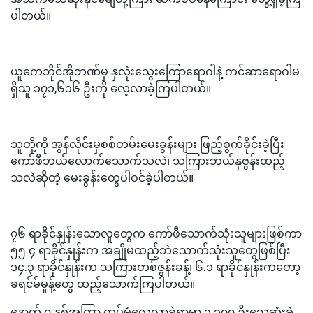
ပါတယ်။
ယူကေဘိုင်အိုဘဏ်မှ နှလုံးသွေးကြောရောဂါနဲ့ ကင်ဆာရောဂါမ
ရှိသူ ၁၇၁,၆၁၆ ဦးကို လေ့လာခဲ့ကြပါတယ်။
သူတို့ကို အွန်လိုင်းမှစစ်တမ်းမေးခွန်းများ ဖြည့်စွက်ခိုင်းခဲ့ပြီး
ကော်ဖီဘယ်လောက်သောက်သလဲ၊ သကြားဘယ်နှဇွန်းထည့်
သလဲဆိုတဲ့ မေးခွန်းတွေပါဝင်ခဲ့ပါတယ်။
၇၆ ရာခိုင်နှုန်းသောလူတွေက ကော်ဖီသောက်သုံးသူများဖြစ်ကာ
၅၅.၄ ရာခိုင်နှုန်းက အချိုမထည့်ဘဲသောက်သုံးသူတွေဖြစ်ပြီး
၁၄.၃ ရာခိုင်နှုန်းက သကြားတစ်ဇွန်းခန့်၊ ၆.၁ ရာခိုင်နှုန်းကတော့
ခရင်မ်မှုန့်တွေ ထည့်သောက်ကြပါတယ်။
နောက် ၇ နှစ်အကြာ ထပ်မံလေ့လာခဲ့ရာမှာ ၃.၁၇၇ ဦးသေဆုံးခဲ့