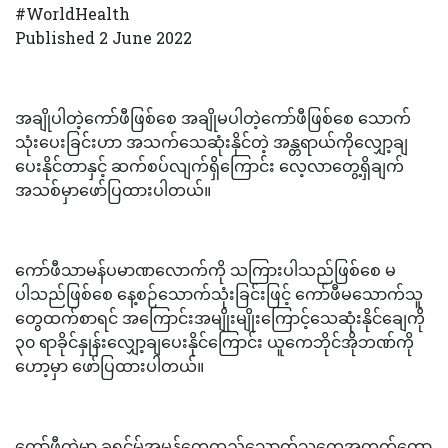
#WorldHealth
Published 2 June 2022
အချိုပါတဲ့ကော်ဖီဖြစ်စေ အချိုမပါတဲ့ကော်ဖီဖြစ်စေ သောက်
သုံးပေးခြင်းဟာ အသက်သေဆုံးနိုင်တဲ့ အန္တရာယ်ကိုလျှော့ချ
ပေးနိုင်တာနှင့် ဆက်စပ်လျက်ရှိကြောင်း လေ့လာတွေ့ရှိချက်
အသစ်မှာဖော်ပြထားပါတယ်။
ကော်ဖီသာမန်ပမာဏလောက်ကို သကြားပါသည်ဖြစ်စေ မ
ပါသည်ဖြစ်စေ နေ့စဉ်သောက်သုံးခြင်းဖြင့် ကော်ဖီမသောက်သူ
တွေထက်စာရင် အကြောင်းအမျိုးမျိုးကြောင့်သေဆုံးနိုင်ချေကို
၃၀ ရာခိုင်နှုန်းလျှော့ချပေးနိုင်ကြောင်း ယူကေဘိုင်အိုဘဏ်ကို
ဟော့မှာ ဖော်ပြထားပါတယ်။
ကော်ဖီထဲမှာ ခရင်မ်အမှုန့်တွေထည့်သောက်သူတွေအတွက်တော့