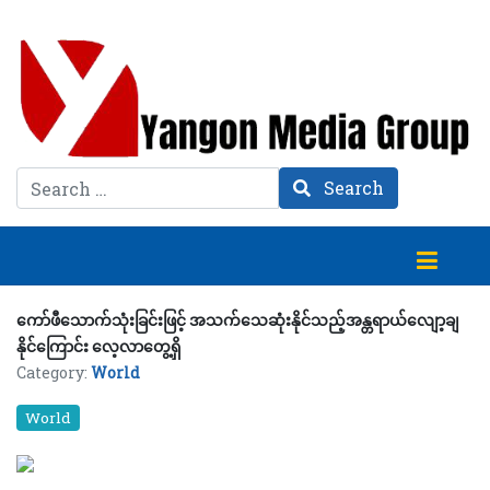
Search
Search
ကော်ဖီသောက်သုံးခြင်းဖြင့် အသက်သေဆုံးနိုင်သည့်အန္တရာယ်လျော့ချ
နိုင်ကြောင်း လေ့လာတွေ့ရှိ
Category:
World
World