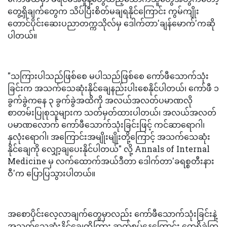
တွေ့ရှိချက်တွေက သိပ်ပြီးစိတ်မချရနိုင်ကြောင်း ကွမ်ကျိုး
တောင်ပိုင်းဆေးပညာတက္ကသိုလ်မှ ဒေါက်တာ'ချန်မောက်'ကဆို
ပါတယ်။
"သကြားပါသည်ဖြစ်စေ မပါသည်ဖြစ်စေ ကော်ဖီသောက်သုံး
ခြင်းက အသက်သေဆုံးနိုင်ချေနည်းပါးစေနိုင်ပါတယ်၊ ကော်ဖီ ၁
ခွက်ခွဲကနေ ၃ ခွက်ခွဲအထိကို အလယ်အလတ်ပမာဏလို
စာတမ်းပြုစုသူများက သတ်မှတ်ထားပါတယ်၊ အလယ်အလတ်
ပမာဏလောက် ကော်ဖီသောက်သုံးခြင်းဖြင့် ကင်ဆာရောဂါ၊
နှလုံးရောဂါ၊ အကြောင်းအမျိုးမျိုးတို့ကြောင့် အသက်သေဆုံး
နိုင်ချေကို လျှော့ချပေးနိုင်ပါတယ်" လို့ Annals of Internal
Medicine မှ လက်ထောက်အယ်ဒီတာ ဒေါက်တာ'ခရစ္စတီးနား
ဝီ'က ပြောပြသွားပါတယ်။
အစောပိုင်းလေ့လာချက်တွေမှာလည်း ကော်ဖီသောက်သုံးခြင်းနဲ့
အသက်သေဆုံးနိုင်ချေတို့ကြား ဆက်စပ်နေကြောင်း တွေ့ရှိခဲ့ကြ