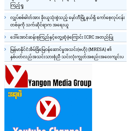
ကြည့်ရှု
လျှပ်စစ်ဓါတ်အား ခိုးယူသုံးစွဲသည့် မှော်ဘီမြို့နယ်ရှိ ကော်စေ့လုပ်ငန်း
တစ်ခုကို သက်ဆိုင်ရာက အရေးယူ
ဒေါ်အောင်ဆန်းစုကြည်နှင့်တွေ့ဆုံခဲ့ကြောင်း ICRC အတည်ပြု
မြန်မာနိုင်ငံအိမ်ခြံမြေဝန်ဆောင်မှုအသင်း(ဗဟို) (MRESA) ၏
နှစ်ပတ်လည်အသင်းသားစုံညီ သင်းလုံးကျွတ်အစည်းအဝေးကျင်းပ