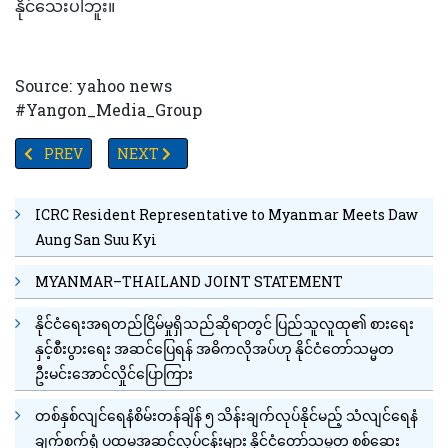
နိုင်သေးပါဘူး။
Source: yahoo news
#Yangon_Media_Group
PREVIOUS ARTICLE: ဖေ့စ်ဘုတ်(မက်တာပလက်ဖောင်း)၏ ဒုတိယအကြီးဆုံး
NEXT ARTICLE: အားကစားခန်းမထဲရှိ လေထုကဘာကြောင့် ကိ
PREV
NEXT
ICRC Resident Representative to Myanmar Meets Daw
Aung San Suu Kyi
MYANMAR–THAILAND JOINT STATEMENT
နိုင်ငံရေးအရတည်ငြိမ်မှုရှိသည်ဆိုရာတွင် ပြည်သူလူထု၏ စားရေး
နှင့်စီးပွားရေး အဆင်ပြေရန် အဓိကလိုအပ်ဟု နိုင်ငံတော်သမ္မတ
ဦးမင်းအောင်လှိုင်ပြောကြား
တစ်နှစ်လျင်ရေနံစိမ်းတန်ချိန် ၅ သိန်းချက်လုပ်နိုင်မည့် သံလျင်ရေနံ
ချက်စက်ရုံ ပထမအဆင့်လုပ်ငန်းများ နိုင်ငံတော်သမ္မတ စစ်ဆေး