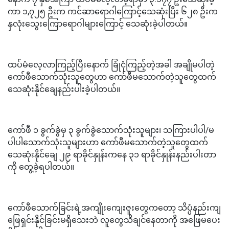
ကာ ၁,၇၂၅ ဦးက ကင်ဆာရောဂါကြောင့်သေဆုံးပြီး ၆၂၈ ဦးက
နှလုံးသွေးကြောရောဂါများကြောင့် သေဆုံးခဲ့ပါတယ်။
ထပ်မံလေ့လာကြည့်ပြီးနောက် ခြုံငုံကြည့်တဲ့အခါ အချိုမပါတဲ့
ကော်ဖီသောက်သုံးသူတွေဟာ ကော်ဖီမသောက်တဲ့သူတွေထက်
သေဆုံးနိုင်ချေနည်းပါးခဲ့ပါတယ်။
ကော်ဖီ ၁ ခွက်ခွဲမှ ၃ ခွက်ခွဲသောက်သုံးသူများ၊ သကြားပါပါ/မ
ပါပါသောက်သုံးသူများဟာ ကော်ဖီမသောက်တဲ့သူတွေထက်
သေဆုံးနိုင်ချေ ၂၉ ရာခိုင်နှုန်းကနေ ၃၁ ရာခိုင်နှုန်းနည်းပါးတာ
ကို တွေ့ခဲ့ရပါတယ်။
ကော်ဖီသောက်ခြင်းရဲ့အကျိုးကျေးဇူးတွေကတော့ သိပ္ပံနည်းကျ
ဖြေရှင်းနိုင်ခြင်းမရှိသေးဘဲ လူတွေသိချင်နေတာကို အဖြေမပေး