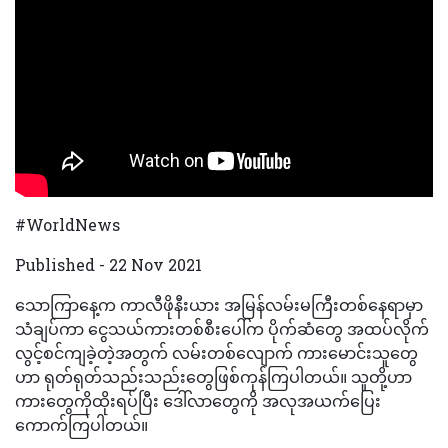
#WorldNews
Published - 22 Nov 2021
သောကြာနေ့က ကာလီဖိုနီးယား အမြန်လမ်းမကြီးတစ်နေရာမှာ
သံချပ်ကာ ငွေသယ်ကားတစ်စီးပေါ်က ပိုက်ဆံတွေ အထပ်လိုက်
လွင့်စင်ကျခဲ့တဲ့အတွက် လမ်းတစ်လျောက် ကားမောင်းသူတွေ
ဟာ ရုတ်ရုတ်သည်းသည်းတွေဖြစ်ကုန်ကြပါတယ်။ သူတို့ဟာ
ကားတွေကိုထိုးရပ်ပြီး ဒေါ်လာတွေကို အလုအယက်ပြေး
ကောက်ကြပါတယ်။