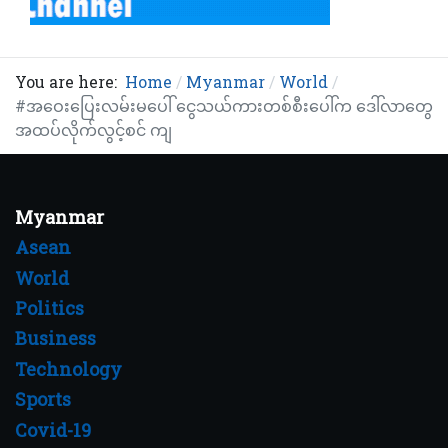
You are here:
Home
Myanmar
World
#အဝေးပြေးလမ်းမပေါ် ငွေသယ်ကားတစ်စီးပေါ်က ဒေါ်လာတွေ
အထပ်လိုက်လွင့်စင် ကျ
Myanmar
Asean
World
Politics
Business
Technology
Sports
Covid-19