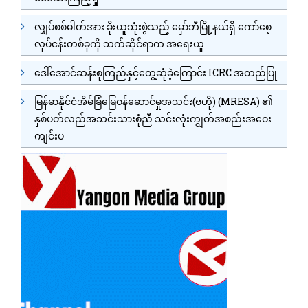
လျှပ်စစ်ဓါတ်အား ခိုးယူသုံးစွဲသည့် မှော်ဘီမြို့နယ်ရှိ ကော်စေ့
လုပ်ငန်းတစ်ခုကို သက်ဆိုင်ရာက အရေးယူ
ဒေါ်အောင်ဆန်းစုကြည်နှင့်တွေ့ဆုံခဲ့ကြောင်း ICRC အတည်ပြု
မြန်မာနိုင်ငံအိမ်ခြံမြေဝန်ဆောင်မှုအသင်း(ဗဟို) (MRESA) ၏
နှစ်ပတ်လည်အသင်းသားစုံညီ သင်းလုံးကျွတ်အစည်းအဝေး
ကျင်းပ