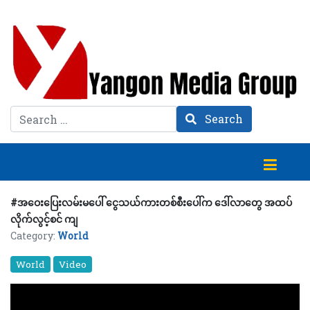
Search
Search
#အဝေးပြေးလမ်းမပေါ် ငွေသယ်ကားတစ်စီးပေါ်က ဒေါ်လာတွေ အထပ်
လိုက်လွင့်စင် ကျ
Category:
World
World
Video