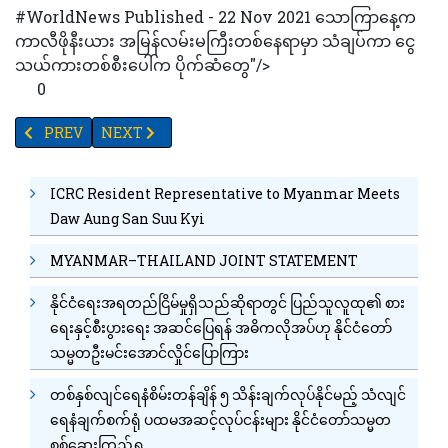
#WorldNews Published - 22 Nov 2021 သောကြာနေ့က
ကာလီဖိုနီးယား အမြန်လမ်းမကြီးတစ်နေရာမှာ သံချပ်ကာ ငွေ
သယ်ကားတစ်စီးပေါ်က ပိုက်ဆံတွေ"/>
0
PREVIOUS ARTICLE: ခေတ်ဟောင်း သေတ္တာကင်မရာတွေ အာဖဂန်နစ္စတ
NEXT ARTICLE: ဗင်နီဇွဲလား၏ သံစုံတီးဝိုင်းကြီးက ကမ္ဘာ့အက
PREV
NEXT
ICRC Resident Representative to Myanmar Meets
Daw Aung San Suu Kyi
MYANMAR–THAILAND JOINT STATEMENT
နိုင်ငံရေးအရတည်ငြိမ်မှုရှိသည်ဆိုရာတွင် ပြည်သူလူထု၏ စား
ရေးနှင့်စီးပွားရေး အဆင်ပြေရန် အဓိကလိုအပ်ဟု နိုင်ငံတော်
သမ္မတဦးမင်းအောင်လှိုင်ပြောကြား
တစ်နှစ်လျင်ရေနံစိမ်းတန်ချိန် ၅ သိန်းချက်လုပ်နိုင်မည့် သံလျင်
ရေနံချက်စက်ရုံ ပထမအဆင့်လုပ်ငန်းများ နိုင်ငံတော်သမ္မတ
စစ်ဆေးကြည့်ရှု