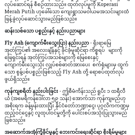
လုပ်ဆောင်ရန် စီစဉ်ထားသည်။ ထုတ်လုပ်မှုကို Koperasi
Merah Putih ဟုခေါ်သော ကျေးရွာသမဝါယမအသင်းများထံ
ဖြန့်ခွဲလုပ်ဆောင်သွားမည်ဖြစ်သည်။
ဆန်းသစ်သော ပစ္စည်း
နှင့်
နည်းပညာများ
Fly Ash (
ကျောက်မီးသွေးပြာ) နည်းပညာ
- ရိုးရာမြေ
အုတ်ကြွပ်၏ အလေးချိန်နှင့် ခိုင်ခံ့မှုဆိုင်ရာ ကိစ္စရပ် များကို
ဖြေရှင်းရန် အုတ်ကြွပ်အသစ်များကို မြေစေးနှင့်
ကျောက်မီးသွေးသုံး လျှပ်စစ်ဓာတ်အားပေး စက်ရုံများမှ ထွက်
သော စွန့်ပစ်ပစ္စည်းဖြစ်သည့် Fly Ash တို့ ရောစပ်ထုတ်လုပ်
ဖွယ်ရှိသည်။
ကုန်ကျစရိတ် နည်းပါးခြင်း
- ဤစီမံကိန်းသည် ရူပီး ၁ ထရီလီ
ယံ (အမေရိကန်ဒေါ်လာ ၅၉ သန်း) အောက်သာ ကုန်ကျမည်ဟု
အစိုးရက ခန့်မှန်းထားပြီး နိုင်ငံတော်ဘဏ္ဍာငွေ၊ ပုဂ္ဂလိကကဏ္ဍမှ
ထည့်ဝင်ငွေနှင့် လူထုပါဝင်မှုတို့ကို ပေါင်းစပ်အသုံးပြုသွားမည်
ဖြစ်သည်။
အဆောက်အအုံကြံ့ခိုင်မှုနှင့် ဘေးကင်းရေးဆိုင်ရာ စိုးရိမ်မှုများ