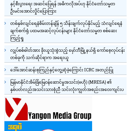
နှင့်စီးပွားရေး အဆင်ပြေရန် အဓိကလိုအပ်ဟု နိုင်ငံတော်သမ္မတ
ဦးမင်းအောင်လှိုင်ပြောကြား
တစ်နှစ်လျင်ရေနံစိမ်းတန်ချိန် ၅ သိန်းချက်လုပ်နိုင်မည့် သံလျင်ရေနံ
ချက်စက်ရုံ ပထမအဆင့်လုပ်ငန်းများ နိုင်ငံတော်သမ္မတ စစ်ဆေး
ကြည့်ရှု
လျှပ်စစ်ဓါတ်အား ခိုးယူသုံးစွဲသည့် မှော်ဘီမြို့နယ်ရှိ ကော်စေ့လုပ်ငန်း
တစ်ခုကို သက်ဆိုင်ရာက အရေးယူ
ဒေါ်အောင်ဆန်းစုကြည်နှင့်တွေ့ဆုံခဲ့ကြောင်း ICRC အတည်ပြု
မြန်မာနိုင်ငံအိမ်ခြံမြေဝန်ဆောင်မှုအသင်း(ဗဟို) (MRESA) ၏
နှစ်ပတ်လည်အသင်းသားစုံညီ သင်းလုံးကျွတ်အစည်းအဝေးကျင်းပ