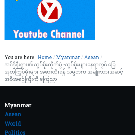
You are here:
Home
Myanmar
Asean
အင်ဒိုနီးရှား၏ သွပ်မိုးတိုက်ပွဲ -သွပ်မိုးများနေရာတွင် မြေ
အုတ်ကြွပ်မိုးများ အစားထိုးရန် သမ္မတက အမျိုးသားအဆင့်
အစီအစဉ်ကြီးကို ကြေညာ
Myanmar
Asean
World
Politics