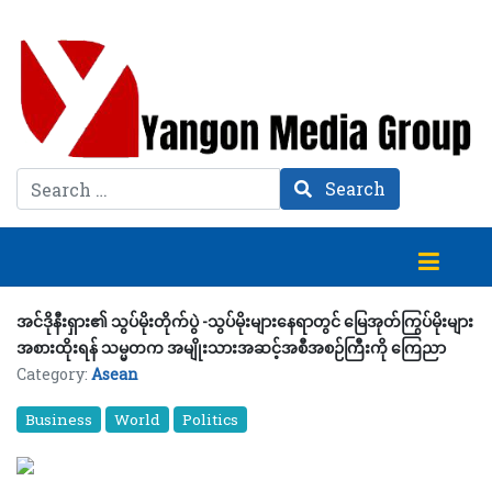
Search
Search
အင်ဒိုနီးရှား၏ သွပ်မိုးတိုက်ပွဲ -သွပ်မိုးများနေရာတွင် မြေအုတ်ကြွပ်မိုးများ
အစားထိုးရန် သမ္မတက အမျိုးသားအဆင့်အစီအစဉ်ကြီးကို ကြေညာ
Category:
Asean
Business
World
Politics