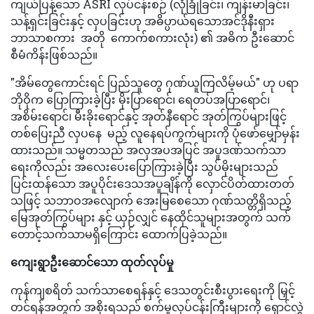
ကျယ်ပြန့်သော ASRI လုပ်ငန်းစဉ် (လုံခြုံခြင်း၊ ကျန်းမာခြင်း၊
သန့်ရှင်းခြင်းနှင့် လှပခြင်းဟု အဓိပ္ပာယ်ရသောအင်ဒိုနီးရှား
ဘာသာစကား အတို ကောက်စကားလုံး) ၏ အဓိက ဦးဆောင်
စီမံကိန်းဖြစ်သည်။
"အိမ်တွေကောင်းရင် ပြည်သူတွေ ဂုဏ်ယူကြလိမ့်မယ်" ဟု ပရာ
ဘိုဝိုက ပြောကြားခဲ့ပြီး မိုးပြာရောင်၊ ရေတပ်အပြာရောင်၊
အစိမ်းရောင်၊ မီးခိုးရောင်နှင့် အုတ်နီရောင် အုတ်ကြွပ်များဖြင့်
တစ်ပြေးညီ လှပနေ မည့် လူနေရပ်ကွက်များကို ပုံဖော်မျှော်မှန်း
ထားသည်။ သမ္မတသည် အလှအပအပြင် အပူဒဏ်သက်သာ
ရေးကိုလည်း အလေးပေးပြောကြားခဲ့ပြီး သွပ်မိုးများသည်
ပြင်းထန်သော အပူပိုင်းဒေသအပူချိန်ကို လှောင်ပိတ်ထားတတ်
သဖြင့် သဘာဝအလျောက် အေးမြစေသော ဂုဏ်သတ္တိရှိသည့်
မြေအုတ်ကြွပ်များ နှင့် ယှဉ်လျှင် နေထိုင်သူများအတွက် သက်
တောင့်သက်သာမရှိကြောင်း ထောက်ပြခဲ့သည်။
ကျေးရွာဦးဆောင်သော ထုတ်လုပ်မှု
ကုန်ကျစရိတ် သက်သာစေရန်နှင့် ဒေသတွင်းစီးပွားရေးကို မြှင့်
တင်ရန်အတွက် အစိုးရသည် စက်မှုလုပ်ငန်းကြီးများကို ရှောင်လွှဲ