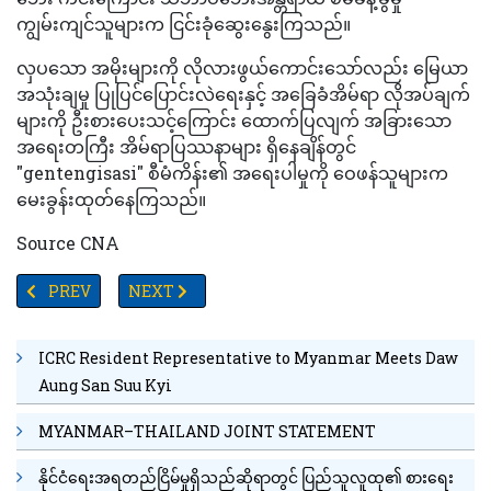
ကျွမ်းကျင်သူများက ငြင်းခုံဆွေးနွေးကြသည်။
လှပသော အမိုးများကို လိုလားဖွယ်ကောင်းသော်လည်း မြေယာ
အသုံးချမှု ပြုပြင်ပြောင်းလဲရေးနှင့် အခြေခံအိမ်ရာ လိုအပ်ချက်
များကို ဦးစားပေးသင့်ကြောင်း ထောက်ပြလျက် အခြားသော
အရေးတကြီး အိမ်ရာပြဿနာများ ရှိနေချိန်တွင်
"gentengisasi" စီမံကိန်း၏ အရေးပါမှုကို ဝေဖန်သူများက
မေးခွန်းထုတ်နေကြသည်။
Source CNA
PREVIOUS ARTICLE: လောင်စာဆီဈေးနှုန်းမြင့်တက်ခြင်းကြောင့် ဖိလစ်
NEXT ARTICLE: နယ်စပ်အရေး "ဝင်ရောက်စွက်ဖက်မှု" အတွ
PREV
NEXT
ICRC Resident Representative to Myanmar Meets Daw
Aung San Suu Kyi
MYANMAR–THAILAND JOINT STATEMENT
နိုင်ငံရေးအရတည်ငြိမ်မှုရှိသည်ဆိုရာတွင် ပြည်သူလူထု၏ စားရေး