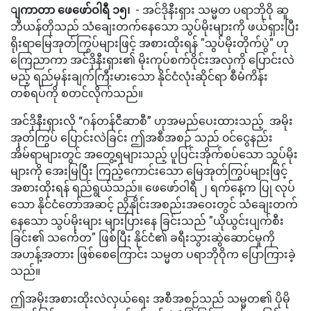
ျကာတာ
ဖေဖော်ဝါရီ ၁၅၊
- အင်ဒိုနီးရှား သမ္မတ ပရာဘိုဝို ဆူ
ဘီယန်တိုသည် သံချေးတက်နေသော သွပ်မိုးများကို ဖယ်ရှားပြီး
ရိုးရာမြေအုတ်ကြွပ်များဖြင့် အစားထိုးရန် "သွပ်မိုးတိုက်ပွဲ" ဟု
ကြေညာကာ အင်ဒိုနီးရှား၏ မိုးကုပ်စက်ဝိုင်းအလှကို ပြောင်းလဲ
မည့် ရည်မှန်းချက်ကြီးမားသော နိုင်ငံလုံးဆိုင်ရာ စီမံကိန်း
တစ်ရပ်ကို စတင်လိုက်သည်။
အင်ဒိုနီးရှားလို “ဂန်တန်ငီဆာစီ” ဟုအမည်ပေးထားသည့် အမိုး
အုတ်ကြွပ် ပြောင်းလဲခြင်း ဤအစီအစဉ် သည် ၀င်ငွေနည်း
အိမ်ရာများတွင် အတွေ့ရများသည့် ပူပြင်းအိုက်စပ်သော သွပ်မိုး
များကို အေးမြပြီး ကြည့်ကောင်းသော မြေအုတ်ကြွပ်များဖြင့်
အစားထိုးရန် ရည်ရွယ်သည်။ ဖေဖော်ဝါရီ ၂ ရက်နေ့က ပြု လုပ်
သော နိုင်ငံတော်အဆင့် ညှိနှိုင်းအစည်းအဝေးတွင် သံချေးတက်
နေသော သွပ်မိုးများ များပြားနေ ခြင်းသည် "ယိုယွင်းပျက်စီး
ခြင်း၏ သင်္ကေတ" ဖြစ်ပြီး နိုင်ငံ၏ ခရီးသွားဆွဲဆောင်မှုကို
အဟန့်အတား ဖြစ်စေကြောင်း သမ္မတ ပရာဘိုဝိုက ပြောကြားခဲ့
သည်။
ဤအမိုးအစားထိုးလဲလှယ်ရေး အစီအစဉ်သည် သမ္မတ၏ ပိုမို