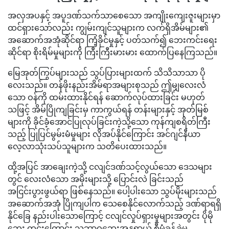
အလှအပနှင့် အပူဒဏ်သက်သာစေသော အကျိုးကျေးဇူးများမှာ
ထင်ရှားသော်လည်း ကျွမ်းကျင်သူများက လက်ရှိအိမ်များ၏
အဆောက်အအုံဆိုင်ရာ ကြံ့ခိုင်မှုနှင့် ပတ်သက်၍ ဘေးကင်းရေး
ဆိုင်ရာ စိုးရိမ်မှုများကို ကြီးကြီးမားမား ထောက်ပြနေကြသည်။
မြေအုတ်ကြွပ်များသည် သွပ်ပြားများထက် သိသိသာသာ ပို
လေးသည်။ တန်ဖိုးနည်းအိမ်ရာအများစုသည် ဤမျှလေးလံ
သော ဝန်ကို ထမ်းထားနိုင်ရန် ဆောက်လုပ်ထားခြင်း မဟုတ်
သဖြင့် အိမ်ပြိုကျခြင်းမှ ကာကွယ်ရန် တန်းများနှင့် အုတ်မြစ်
များကို ခိုင်ခံ့အောင်ပြုလုပ်ခြင်းကဲ့သို့သော ကုန်ကျစရိတ်ကြီး
သည့် ပြုပြင်မွမ်းမံမှုများ လိုအပ်နိုင်ကြောင်း အင်ဂျင်နီယာ
လေ့လာသုံးသပ်သူများက သတိပေးထားသည်။
ထို့အပြင် အာချေးကဲ့သို့ ငလျင်ဒဏ်သင့်လွယ်သော ဒေသများ
တွင် လေးလံသော အမိုးများသို့ ပြောင်းလဲ ခြင်းသည်
အငြင်းပွားဖွယ်ရာ ဖြစ်နေသည်။ ပေါ့ပါးသော သွပ်မိုးများသည်
အဆောက်အအုံ ပြိုကျပါက သေစေနိုင်လောက်သည့် ဒဏ်ရာရရှိ
နိုင်ခြေ နည်းပါးသောကြောင့် ငလျင်လှုပ်ရှားမှုများအတွင်း ပိုမို
ဘေး ကင်းကြောင်း သဘာဝဘေးအန္တရာယ် စီမံခန့်ခွဲမှု