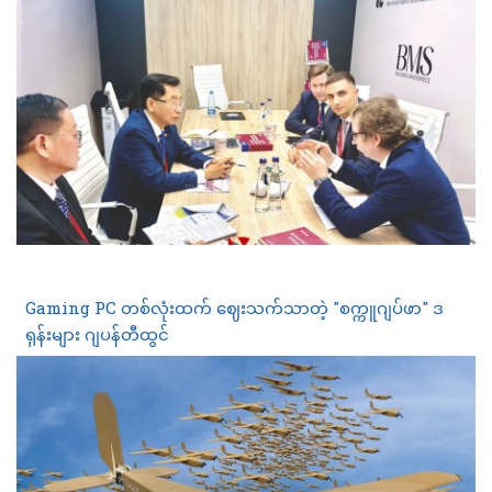
Gaming PC တစ်လုံးထက် ဈေးသက်သာတဲ့ "စက္ကူဂျပ်ဖာ" ဒ
ရုန်းများ ဂျပန်တီထွင်