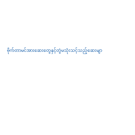
ဗိုက်တာမင်အားဆေးတွေနှင့်တွဲမသုံးသင့်သည့်ဆေးမျာ