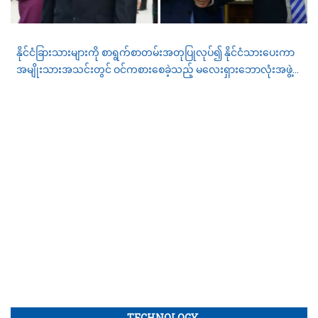
နိုင်ငံခြားသားများကို စာရွက်စာတမ်းအတုပြုလုပ်၍ နိုင်ငံသားပေးကာ
အမျိုးသားအသင်းတွင် ဝင်ကစားစေခဲ့သည့် မလေးရှားဘောလုံးအဖွဲ့
ချုပ်ကို FIFA က အရေးယူစုံစမ်းစစ်ဆေးမှုများပြုလုပ်နေ
TECHNOLOGY