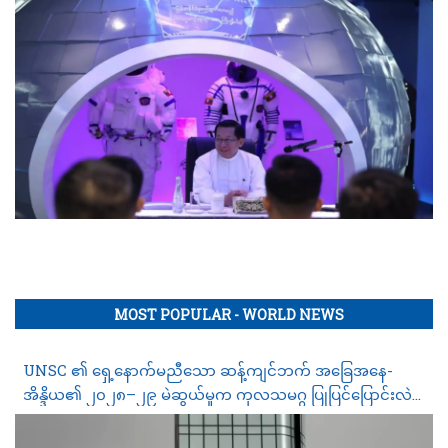
MOST POPULAR - WORLD NEWS
UNSC ၏ ရှေ့နောက်မညီသော ဆန့်ကျင်ဘက် အခြေအနေ-
အိန္ဒိယ၏ ၂၀၂၈–၂၉ မဲဆွယ်မှုက ကုလသမဂ္ဂ ပြုပြင်ပြောင်းလဲ
ရေး တုံ့ဆိုင်းနေမှုကို မည်သို့ ဖော်ပြနေသနည်း