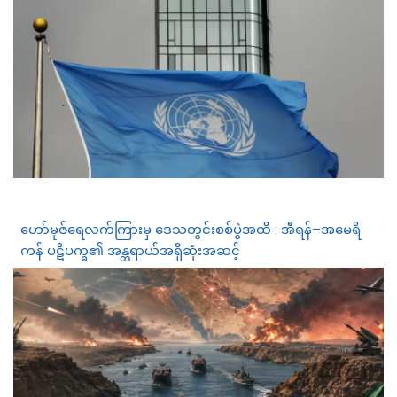
ဟော်မုဇ်ရေလက်ကြားမှ ဒေသတွင်းစစ်ပွဲအထိ : အီရန်–အမေရိ
ကန် ပဋိပက္ခ၏ အန္တရာယ်အရှိဆုံးအဆင့်