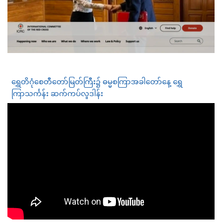
ရွှေတိဂုံစေတီတော်မြတ်ကြီး၌ ဓမ္မစကြာအခါတော်နေ့ ရွှေ
ကြာသင်္ကန်း ဆက်ကပ်လှုဒါန်း