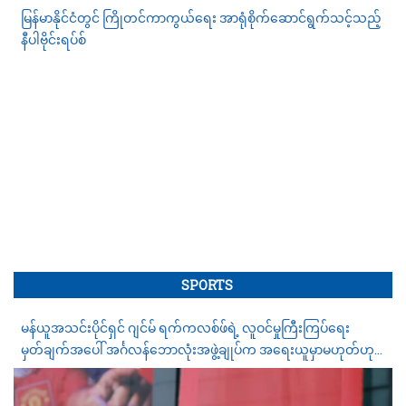
မြန်မာနိုင်ငံတွင် ကြိုတင်ကာကွယ်ရေး အာရုံစိုက်ဆောင်ရွက်သင့်သည့်
နီပါဗိုင်းရပ်စ်
SPORTS
မန်ယူအသင်းပိုင်ရှင် ဂျင်မ် ရက်ကလစ်ဖ်ရဲ့ လူဝင်မှုကြီးကြပ်ရေး
မှတ်ချက်အပေါ် အင်္ဂလန်ဘောလုံးအဖွဲ့ချုပ်က အရေးယူမှာမဟုတ်ဟု
ပြော