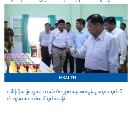
အောင်လှိုင်ပြောကြား
HEALTH
စပါးကြီးမြွေသွေးထဲက မော်လီကျူးကနေ အဝလွန်သူတွေအတွက် ဝိ
တ်ကျဆေးအသစ် ပေါ်ထွက်လာနိုင်