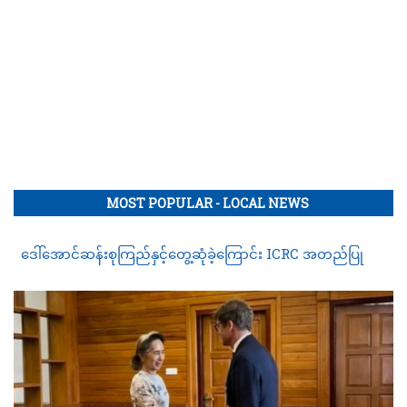
MOST POPULAR - LOCAL NEWS
ဒေါ်အောင်ဆန်းစုကြည်နှင့်တွေ့ဆုံခဲ့ကြောင်း ICRC အတည်ပြု