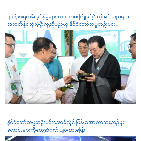
ဂျပန်၏ရင်းနှီးမြှပ်နှံမှုများ လက်ကမ်းကြိုဆို၍ လိုအပ်သည်များ
အတတ်နိုင်ဆုံးပံ့ပိုးကူညီမည်ဟု နိုင်ငံတော်သမ္မတဦးမင်း
အောင်လှိုင်က ဂျပန်လုပ်ငန်းရှင်များကိုပြောကြား
နိုင်ငံတော်သမ္မတဦးမင်းအောင်လှိုင် မြန်မာ့အာကာသယာဉ်မှူး
လောင်းများကိုတွေ့ဆုံဂုဏ်ပြုစကားပြော