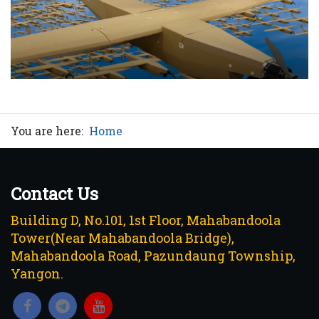
You are here:
Home
Contact Us
Building D, No.101, 1st Floor, Mahabandoola
Tower(Near Mahabandoola Bridge),
Mahabandoola Road, Pazundaung Township,
Yangon.