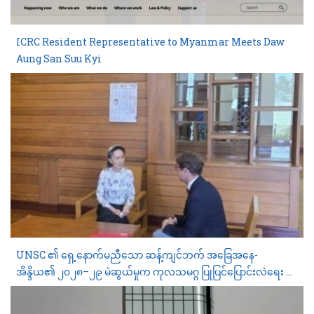
ICRC Resident Representative to Myanmar Meets Daw
Aung San Suu Kyi
UNSC ၏ ရှေ့နောက်မညီသော ဆန့်ကျင်ဘက် အခြေအနေ-
အိန္ဒိယ၏ ၂၀၂၈–၂၉ မဲဆွယ်မှုက ကုလသမဂ္ဂ ပြုပြင်ပြောင်းလဲရေး တုံ့
ဆိုင်းနေမှုကို မည်သို့ ဖော်ပြနေသနည်း