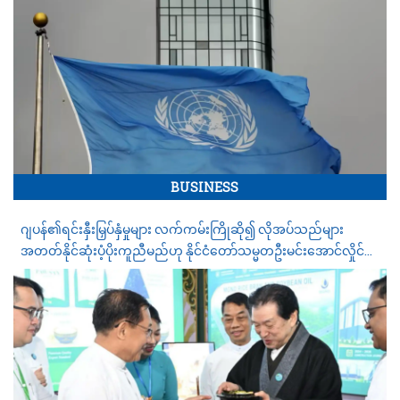
BUSINESS
ဂျပန်၏ရင်းနှီးမြှပ်နှံမှုများ လက်ကမ်းကြိုဆို၍ လိုအပ်သည်များ
အတတ်နိုင်ဆုံးပံ့ပိုးကူညီမည်ဟု နိုင်ငံတော်သမ္မတဦးမင်းအောင်လှိုင်က
ဂျပန်လုပ်ငန်းရှင်များကိုပြောကြား