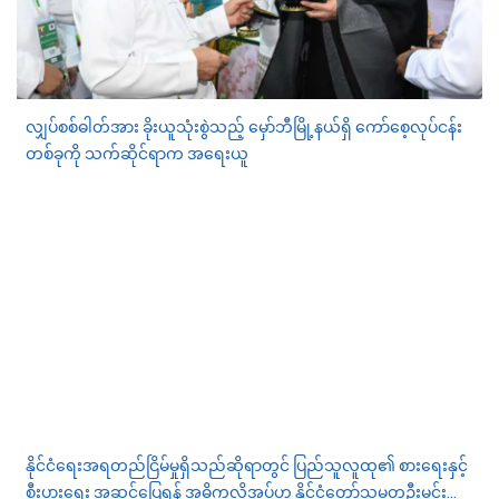
လျှပ်စစ်ဓါတ်အား ခိုးယူသုံးစွဲသည့် မှော်ဘီမြို့နယ်ရှိ ကော်စေ့လုပ်ငန်း
တစ်ခုကို သက်ဆိုင်ရာက အရေးယူ
နိုင်ငံရေးအရတည်ငြိမ်မှုရှိသည်ဆိုရာတွင် ပြည်သူလူထု၏ စားရေးနှင့်
စီးပွားရေး အဆင်ပြေရန် အဓိကလိုအပ်ဟု နိုင်ငံတော်သမ္မတဦးမင်း