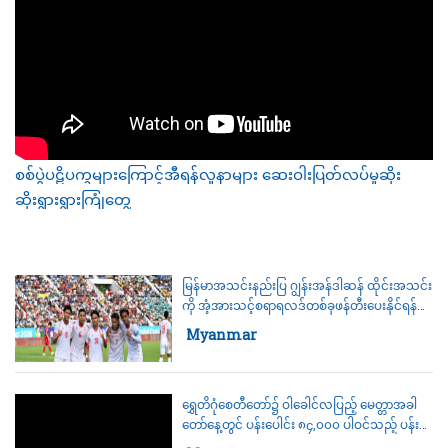
စစ်ပွဲပဋိပက္ခများကြောင့်အီရန်လူနာများ ဆေးဝါးပြတ်လပ်မှုဆိုး
ဆိုးရွားရွားကြုံတွေ့
Category:
World
မြန်မာအသင်းနည်းပြ ဂျွန်းအန်ဒါဆန် ထိုင်းအသင်း
ကို အံ့အားသင့်စရာရလဒ်တစ်ခုဖန်တီးပေးနိုင်ရန်
မျှော်လင့်နေ
Category:
Myanmar
ရွှေတိဂုံစေတီတော်၌ ဝါခေါင်လပြည့် မေတ္တာအခါ
တော်နေ့တွင် ပန်းပေါင်း ၈၄,၀၀၀ ပါဝင်သည့် ပန်း
စေတီကပ်လှူပူဇော်ပွဲကျင်းပမည်