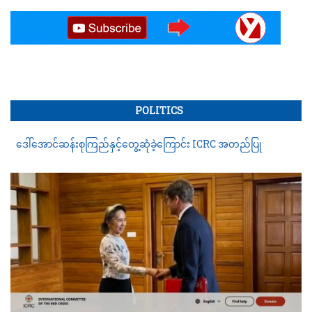
POLITICS
ဒေါ်အောင်ဆန်းစုကြည်နှင့်တွေ့ဆုံခဲ့ကြောင်း ICRC အတည်ပြု