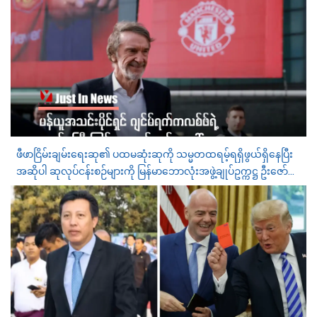
ဖီဖာငြိမ်းချမ်းရေးဆု၏ ပထမဆုံးဆုကို သမ္မတထရမ့်ရရှိဖွယ်ရှိနေပြီး
အဆိုပါ ဆုလုပ်ငန်းစဉ်များကို မြန်မာဘောလုံးအဖွဲ့ချုပ်ဥက္ကဋ္ဌ ဦးဇော်
ဇော် ဦးဆောင်နေဟုဆို