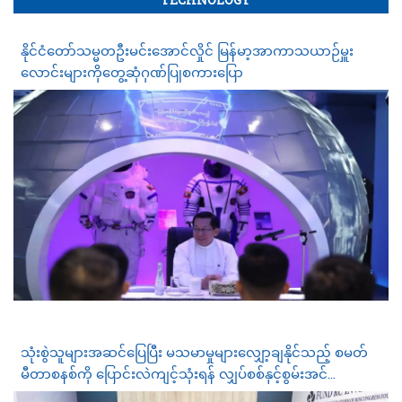
နိုင်ငံတော်သမ္မတဦးမင်းအောင်လှိုင် မြန်မာ့အာကာသယာဉ်မှူး
လောင်းများကိုတွေ့ဆုံဂုဏ်ပြုစကားပြော
သုံးစွဲသူများအဆင်ပြေပြီး မသမာမှုများလျှော့ချနိုင်သည့် စမတ်
မီတာစနစ်ကို ပြောင်းလဲကျင့်သုံးရန် လျှပ်စစ်နှင့်စွမ်းအင်
ဝန်ကြီးဌာန စီစဉ်နေ