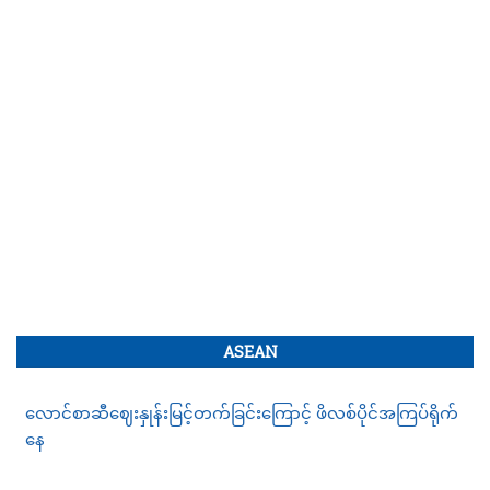
ASEAN
လောင်စာဆီဈေးနှုန်းမြင့်တက်ခြင်းကြောင့် ဖိလစ်ပိုင်အကြပ်ရိုက်
နေ