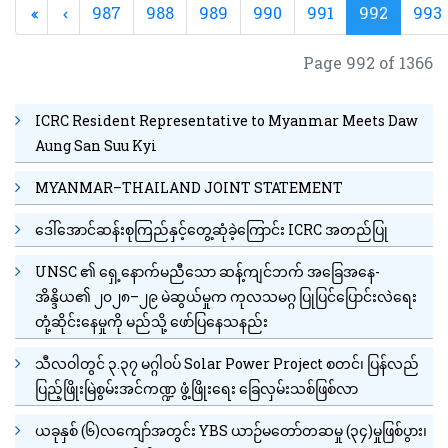
987
988
989
990
991
992
993
Page 992 of 1366
ICRC Resident Representative to Myanmar Meets Daw
Aung San Suu Kyi
MYANMAR–THAILAND JOINT STATEMENT
ဒေါ်အောင်ဆန်းစုကြည်နှင့်တွေ့ဆုံခဲ့ကြောင်း ICRC အတည်ပြု
UNSC ၏ ရှေ့နောက်မညီသော ဆန့်ကျင်ဘက် အခြေအနေ-
အိန္ဒိယ၏ ၂၀၂၈–၂၉ မဲဆွယ်မှုက ကုလသမဂ္ဂ ပြုပြင်ပြောင်းလဲရေး
တုံ့ဆိုင်းနေမှုကို မည်သို့ ဖော်ပြနေသနည်း
သီလဝါတွင် ၃.၃၇ မဂ္ဂါဝပ် Solar Power Project စတင်၊ ပြန်လည်
ပြည့်ဖြိုးမြဲစွမ်းအင်ကဏ္ဍ ဖွံ့ဖြိုးရေး ခြေလှမ်းသစ်ဖြစ်လာ
ယခုနှစ် (၆)လကျော်အတွင်း YBS ယာဉ်မတော်တဆမှု (၃၄)မှုဖြစ်ပွား၊