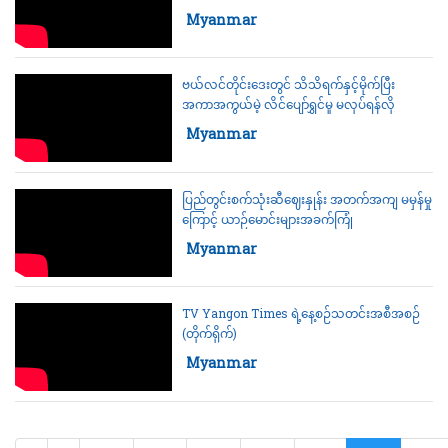
Category:
Myanmar
ဗယ်လင်တိုင်းဒေးတွင် သိသိရက်နှင့်မိုက်ပြီး
အကာအကွယ်မဲ့ လိင်ပျော်ရွှင်မှု မလုပ်ရန်လို
Category:
Myanmar
ပြည်တွင်းစက်သုံးဆီဈေးနှုန်း အတက်အကျ မမှန်မှု
ကြောင့် ယာဉ်မောင်းများအခက်ကြုံ
Category:
Myanmar
TV Yangon Times ရဲ့နေ့စဉ်သတင်းအစီအစဉ်
(တိုက်ရိုက်)
Category:
Myanmar