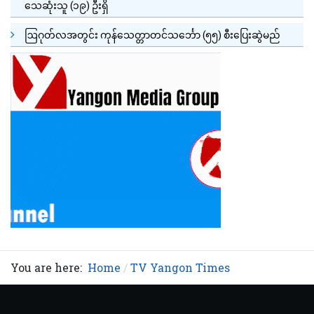
သေဆုံးသူ (၁၉) ဦးရှိ
ဩဂုတ်လအတွင်း ကုန်သေတ္တာတင်သင်္ဘော (၅၅) စီးပြေးဆွဲမည်
You are here:
Home
TV Yangon Times