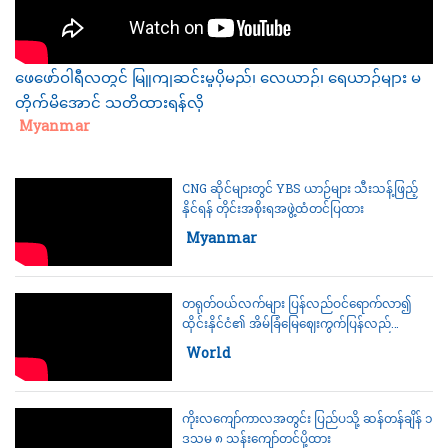
ဖေဖော်ဝါရီလတွင် မြူကျဆင်းမှုပိုမည်၊ လေယာဉ်၊ ရေယာဉ်များ မ
တိုက်မိအောင် သတိထားရန်လို
Category:
Myanmar
CNG ဆိုင်များတွင် YBS ယာဉ်များ သီးသန့်ဖြည့်
နိုင်ရန် တိုင်းအစိုးရအဖွဲ့ထံတင်ပြထား
Category:
Myanmar
တရုတ်ဝယ်လက်များ ပြန်လည်ဝင်ရောက်လာ၍
ထိုင်းနိုင်ငံ၏ အိမ်ခြံမြေဈေးကွက်ပြန်လည်
စည်ကားလာရန်မျှော်မှန်း
Category:
World
ကိုးလကျော်ကာလအတွင်း ပြည်ပသို့ ဆန်တန်ချိန် ၁
ဒသမ ၈ သန်းကျော်တင်ပို့ထား