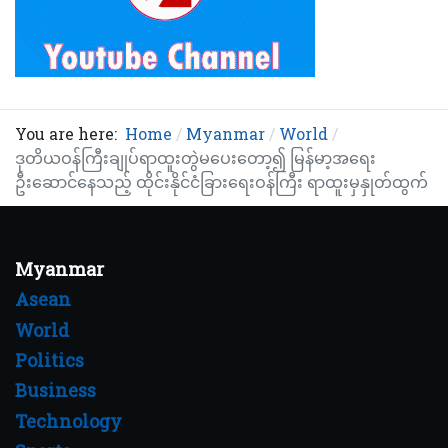
You are here:
Home
Myanmar
World
ဒုတိယဝန်ကြီးချုပ်ရာထူးတွဲမပေးတော့၍ မြန်မာ့အရေး
ဦးဆောင်နေသည့် ထိုင်းနိုင်ငံခြားရေးဝန်ကြီး ရာထူးမှနှုတ်ထွက်
Myanmar
Asean
World
Politics
Business
Technology