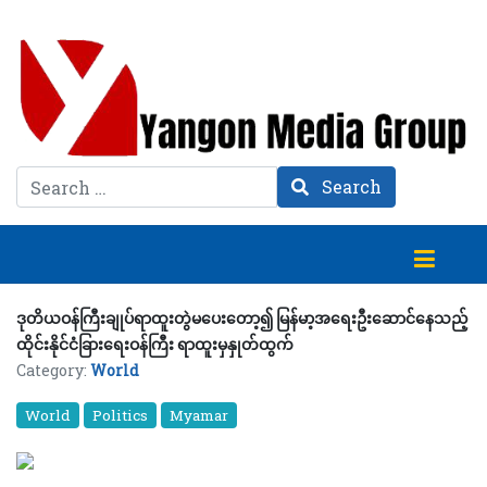
Search
Search
ဒုတိယဝန်ကြီးချုပ်ရာထူးတွဲမပေးတော့၍ မြန်မာ့အရေးဦးဆောင်နေသည့်
ထိုင်းနိုင်ငံခြားရေးဝန်ကြီး ရာထူးမှနှုတ်ထွက်
Category:
World
World
Politics
Myamar