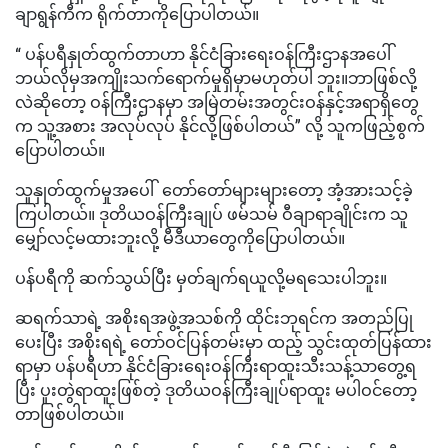
ချာရွန်ကီက ရိုက်တာကိုပြောပါတယ်။
“ ပန်ပရီနှုတ်ထွက်တာဟာ နိုင်ငံခြားရေးဝန်ကြီးဌာနအပေါ်
ဘယ်လိုမှအကျိုးသက်ရောက်မှုရှိမှာမဟုတ်ပါ ဘူး။ဘာဖြစ်လို့
လဲဆိုတော့ ဝန်ကြီးဌာနမှာ အမြဲတမ်းအတွင်းဝန်နှင့်အရာရှိတွေ
က သူ့အစား အလုပ်လုပ် နိုင်လို့ဖြစ်ပါတယ်” လို့ သူကဖြည့်စွက်
ပြောပါတယ်။
သူနှုတ်ထွက်မှုအပေါ် တော်တော်များများတော့ အံ့အားသင့်ခဲ့
ကြပါတယ်။ ဒုတိယဝန်ကြီးချုပ် ဖမ်သမ် ဝီချာရာချိုင်းက သူ
မျှော်လင့်မထားဘူးလို့ မီဒီယာတွေကိုပြောပါတယ်။
ပန်ပရီကို ဆက်သွယ်ပြီး မှတ်ချက်ရယူလို့မရသေးပါဘူး။
ဆရက်သာရဲ့ အစိုးရအဖွဲ့အသစ်ကို ထိုင်းဘုရင်က အတည်ပြု
ပေးပြီး အစိုးရရဲ့ တော်ဝင်ပြန်တမ်းမှာ ထည့် သွင်းထုတ်ပြန်ထား
ရာမှာ ပန်ပရီဟာ နိုင်ငံခြားရေးဝန်ကြီးရာထူးသီးသန့်သာတွေ့ရ
ပြီး ပူးတွဲရာထူးဖြစ်တဲ့ ဒုတိယဝန်ကြီးချုပ်ရာထူး မပါဝင်တော့
တာဖြစ်ပါတယ်။