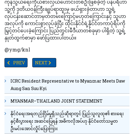
ကုန်သွယ်ရေးကိုယ်စားလှယ်ဟောင်းတစ်ဦးဖြစ်ခဲ့တဲ့ ပန်ပရီဟာ
သူ့ကို ဒုတိယဝန်ကြီးချုပ်ရာထူးမှ ဖယ်ရှားခဲ့တာဟာ သူ့ရဲ့
လုပ်ငန်းဆောင်တာမှတ်တမ်းကြောင့်မဟုတ်ကြောင်းနှင့် သူဟာ
အလုပ်ကို ကောင်းစွာလုပ်ခဲ့ပြီး ထိုင်းနိုင်ငံရဲ့နိုင်ငံတကာပုံရိပ်ကို
မြှင့်တင်ပေးခဲ့ကြောင်း ပြည်တွင်းမီဒီယာတစ်ခုမှာ ပါရှိတဲ့ သူ့ရဲ့
နှုတ်ထွက်စာမှာ ဖော်ပြထားပါတယ်။
@ymg/knl
PREVIOUS ARTICLE: နွားနို့ထဲတွင်ငှက်တုပ်ကွေးဗိုင်းရပ်စ်တွေ့ရှိသဖြ
NEXT ARTICLE: ထရမ့် သမ္မတဖြစ်လာလျှင် သူ၏ နိုင်ငံ
PREV
NEXT
ICRC Resident Representative to Myanmar Meets Daw
Aung San Suu Kyi
MYANMAR–THAILAND JOINT STATEMENT
နိုင်ငံရေးအရတည်ငြိမ်မှုရှိသည်ဆိုရာတွင် ပြည်သူလူထု၏ စားရေး
နှင့်စီးပွားရေး အဆင်ပြေရန် အဓိကလိုအပ်ဟု နိုင်ငံတော်သမ္မတ
ဦးမင်းအောင်လှိုင်ပြောကြား