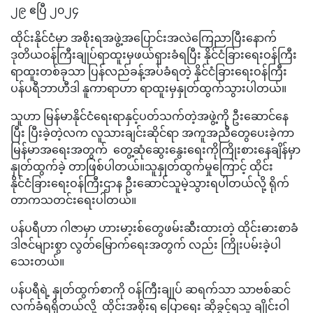
၂၉ ဧပြီ ၂၀၂၄
ထိုင်းနိုင်ငံမှာ အစိုးရအဖွဲ့အပြောင်းအလဲကြေညာပြီးနောက်
ဒုတိယဝန်ကြီးချုပ်ရာထူးမှဖယ်ရှားခံရပြီး နိုင်ငံခြားရေးဝန်ကြီး
ရာထူးတစ်ခုသာ ပြန်လည်ခန့်အပ်ခံရတဲ့ နိုင်ငံခြားရေးဝန်ကြီး
ပန်ပရီဘာဟီဒါ နူကာရာဟာ ရာထူးမှနှုတ်ထွက်သွားပါတယ်။
သူဟာ မြန်မာနိုင်ငံရေးရာနှင့်ပတ်သက်တဲ့အဖွဲ့ကို ဦးဆောင်နေ
ပြီး ပြီးခဲ့တဲ့လက လူသားချင်းဆိုင်ရာ အကူအညီတွေပေးခဲ့ကာ
မြန်မာအရေးအတွက် တွေ့ဆုံဆွေးနွေးရေးကိုကြိုးစားနေချိန်မှာ
နှုတ်ထွက်ခဲ့ တာဖြစ်ပါတယ်။သူနှုတ်ထွက်မှုကြောင့် ထိုင်း
နိုင်ငံခြားရေးဝန်ကြီးဌာန ဦးဆောင်သူမဲ့သွားရပါတယ်လို့ ရိုက်
တာကသတင်းရေးပါတယ်။
ပန်ပရီဟာ ဂါဇာမှာ ဟားမာ့းစ်တွေဖမ်းဆီးထားတဲ့ ထိုင်းဓားစာခံ
ဒါဇင်များစွာ လွတ်မြောက်ရေးအတွက် လည်း ကြိုးပမ်းခဲ့ပါ
သေးတယ်။
ပန်ပရီရဲ့ နှုတ်ထွက်စာကို ဝန်ကြီးချုပ် ဆရက်သာ သာဗစ်ဆင်
လက်ခံရရှိတယ်လို့ ထိုင်းအစိုးရ ပြောရေး ဆိုခွင့်ရသူ ချိုင်းဝါ