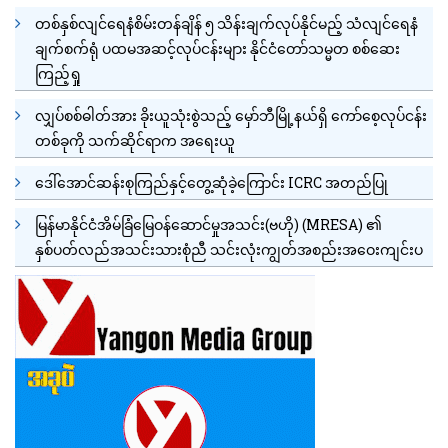
တစ်နှစ်လျင်ရေနံစိမ်းတန်ချိန် ၅ သိန်းချက်လုပ်နိုင်မည့် သံလျင်ရေနံ
ချက်စက်ရုံ ပထမအဆင့်လုပ်ငန်းများ နိုင်ငံတော်သမ္မတ စစ်ဆေး
ကြည့်ရှု
လျှပ်စစ်ဓါတ်အား ခိုးယူသုံးစွဲသည့် မှော်ဘီမြို့နယ်ရှိ ကော်စေ့လုပ်ငန်း
တစ်ခုကို သက်ဆိုင်ရာက အရေးယူ
ဒေါ်အောင်ဆန်းစုကြည်နှင့်တွေ့ဆုံခဲ့ကြောင်း ICRC အတည်ပြု
မြန်မာနိုင်ငံအိမ်ခြံမြေဝန်ဆောင်မှုအသင်း(ဗဟို) (MRESA) ၏
နှစ်ပတ်လည်အသင်းသားစုံညီ သင်းလုံးကျွတ်အစည်းအဝေးကျင်းပ