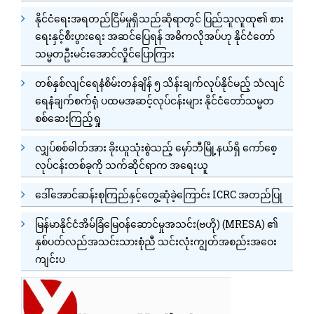
နိုင်ငံရေးအရတည်ငြိမ်မှုရှိသည်ဆိုရာတွင် ပြည်သူလူထု၏ စား
ရေးနှင့်စီးပွားရေး အဆင်ပြေရန် အဓိကလိုအပ်ဟု နိုင်ငံတော်
သမ္မတဦးမင်းအောင်လှိုင်ပြောကြား
တစ်နှစ်လျင်ရေနံစိမ်းတန်ချိန် ၅ သိန်းချက်လုပ်နိုင်မည့် သံလျင်
ရေနံချက်စက်ရုံ ပထမအဆင့်လုပ်ငန်းများ နိုင်ငံတော်သမ္မတ
စစ်ဆေးကြည့်ရှု
လျှပ်စစ်ဓါတ်အား ခိုးယူသုံးစွဲသည့် မှော်ဘီမြို့နယ်ရှိ ကော်စေ့
လုပ်ငန်းတစ်ခုကို သက်ဆိုင်ရာက အရေးယူ
ဒေါ်အောင်ဆန်းစုကြည်နှင့်တွေ့ဆုံခဲ့ကြောင်း ICRC အတည်ပြု
မြန်မာနိုင်ငံအိမ်ခြံမြေဝန်ဆောင်မှုအသင်း(ဗဟို) (MRESA) ၏
နှစ်ပတ်လည်အသင်းသားစုံညီ သင်းလုံးကျွတ်အစည်းအဝေး
ကျင်းပ