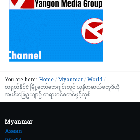
You are here:
Home
Myanmar
World
တရုတ်နိုင်ငံ မြို့တော်ဘေဂျင်းတွင် ယူနီဗာဆယ်စတူဒီယို
အပန်းဖြေဥယျာဉ် တရားဝင်စတင်ဖွင့်လှစ်
Myanmar
Asean