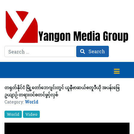
Search
Search
တရုတ်နိုင်ငံ မြို့တော်ဘေဂျင်းတွင် ယူနီဗာဆယ်စတူဒီယို အပန်းဖြေ
ဥယျာဉ် တရားဝင်စတင်ဖွင့်လှစ်
Category:
World
World
Video