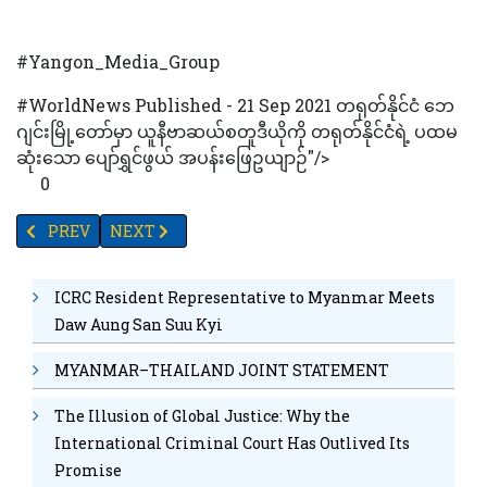
#Yangon_Media_Group
#WorldNews Published - 21 Sep 2021 တရုတ်နိုင်ငံ ဘေ
ဂျင်းမြို့တော်မှာ ယူနီဗာဆယ်စတူဒီယိုကို တရုတ်နိုင်ငံရဲ့ ပထမ
ဆုံးသော ပျော်ရွှင်ဖွယ် အပန်းဖြေဥယျာဉ်"/>
0
PREVIOUS ARTICLE: ပြင်သစ်ကြိုးတန်းလျှောက်သမား ပါရီတွင် ၆၀၀မ
NEXT ARTICLE: ရာပေါင်းများစွာသော ရွှေ့ပြောင်းသူများ
PREV
NEXT
ICRC Resident Representative to Myanmar Meets
Daw Aung San Suu Kyi
MYANMAR–THAILAND JOINT STATEMENT
The Illusion of Global Justice: Why the
International Criminal Court Has Outlived Its
Promise