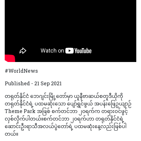
#WorldNews
Published - 21 Sep 2021
တရုတ်နိုင်ငံ ဘေဂျင်းမြို့တော်မှာ ယူနီဗာဆယ်စတူဒီယိုကို
တရုတ်နိုင်ငံရဲ့ ပထမဆုံးသော ပျော်ရွှင်ဖွယ် အပန်းဖြေဥယျာဉ်
Theme Park အဖြစ် စက်တင်ဘာ ၂၀ရက်က တရားဝင်ဖွင့်
လှစ်လိုက်ပါတယ်။စက်တင်ဘာ ၂၀ရက်ဟာ တရုတ်နိုင်ငံရဲ့
ဆောင်းဦးရာသီအလယ်ပွဲတော်ရဲ့ ပထမဆုံးနေ့လည်းဖြစ်ပါ
တယ်။