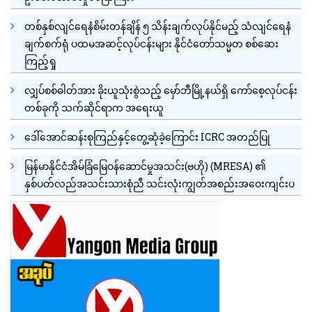
တစ်နှစ်လျင်ရေနံစိမ်းတန်ချိန် ၅ သိန်းချက်လုပ်နိုင်မည့် သံလျင်ရေနံ
ချက်စက်ရုံ ပထမအဆင့်လုပ်ငန်းများ နိုင်ငံတော်သမ္မတ စစ်ဆေး
ကြည့်ရှု
လျှပ်စစ်ဓါတ်အား ခိုးယူသုံးစွဲသည့် မှော်ဘီမြို့နယ်ရှိ ကော်စေ့လုပ်ငန်း
တစ်ခုကို သက်ဆိုင်ရာက အရေးယူ
ဒေါ်အောင်ဆန်းစုကြည်နှင့်တွေ့ဆုံခဲ့ကြောင်း ICRC အတည်ပြု
မြန်မာနိုင်ငံအိမ်ခြံမြေဝန်ဆောင်မှုအသင်း(ဗဟို) (MRESA) ၏
နှစ်ပတ်လည်အသင်းသားစုံညီ သင်းလုံးကျွတ်အစည်းအဝေးကျင်းပ