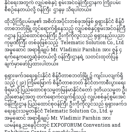
နိုင်ရေးအတွက် လျှပ်စစ်နှင့် စွမ်းအင်ဝန်ကြီးဌာနက ကြိုးပမ်း
စီစဉ်နေတယ်လို့ ဝန်ကြီး ဌာနမှ သိရပါတယ်။
ထိုသို့ကြိုးပမ်းမှု၏ အစိတ်အပိုင်းတစ်ခုအဖြစ် ရုရှားနိုင်ငံ စိန့်ပီ
တာစဘတ်မြို့တွင်ရောက်ရှိနေသည့် လျှပ်စစ်နှင့်စွမ်းအင်ဝန်ကြီ
ဂဌာန ပြည်ထောင်စုဝန်ကြီး ဦးကိုကိုလွင်သည် ရုရှားနည်းပညာ
ကုမ္ပဏီကြီး တစ်ခုဖြစ်သည့် Telematic Solution Co., Ltd
အမှုဆောင် အရာရှိချုပ် Mr. Vladimir Parshin အား ဇွန် ၄
ရက်နေ့ကတွေ့ဆုံခဲ့တယ်လို့ ဝန်ကြီးဌာနရဲ့ သတင်းထုတ်ပြန်
ချက်မှာဖော်ပြထားပါတယ်။
ရုရှားဖက်ဒရေးရှင်းနိုင်ငံ စိန့်ပီတာစဘတ်မြို့၌ ကျင်းပလျက်ရှိ
သည့် (၂၉) ကြိမ်မြောက် စိန့်ပီတာစဘတ် နိုင်ငံတကာစီးပွားရေး
ဖိုရမ်သို့ ပြည်ထောင်စုသမ္မတမြန်မာနိုင်ငံတော် ဒုတိယသမ္မတ ဦး
ညိုစောနှင့်အတူ တက်ရောက်လျက်ရှိသည့် လျှပ်စစ်နှင့်စွမ်းအင်
ဝန်ကြီးဌာန ပြည်ထောင်စုဝန်ကြီး ဦးကိုကိုလွင်သည် ရုရှားဖက်ဒ
ရေးရှင်းသမ္မတနိုင်ငံ Telematic Solution Co., Ltd. မှ
အမှုဆောင် အရာရှိချုပ် Mr. Vladimir Parshin အား
ယမန်နေ့ ညနေပိုင်းတွင် EXPOFORUM Convention and
Exhibition Centre ၌ တွေ့ဆုံခဲ့ပါတယ်။