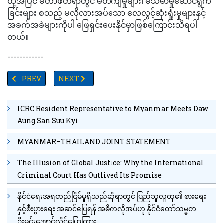
ထို့အပြင် မီတာဖတ်ရာတွင် မတိကျမှုများ၊ မသမာမှုဆောင်ရွက်
ခြင်းများ စသည့် မလိုလားအပ်သော လေလွင့်ဆုံးရှုံးမှုများနှင့်
အခက်အခဲများကိုပါ ဖြေရှင်းပေးနိုင်မှာဖြစ်ကြောင်းသိရပါ
တယ်။
------------
PREVIOUS ARTICLE: တန့်ယန်းမြို့နယ်တွင် မိုးသည်းထန်စွာရွာသွန်းမှုကြော
NEXT ARTICLE: စက်သုံးဆီသင်္ဘော(၁၀)စီးရောက်ရှိရန်ရှ
PREV
NEXT
ICRC Resident Representative to Myanmar Meets Daw
Aung San Suu Kyi
MYANMAR–THAILAND JOINT STATEMENT
The Illusion of Global Justice: Why the International
Criminal Court Has Outlived Its Promise
နိုင်ငံရေးအရတည်ငြိမ်မှုရှိသည်ဆိုရာတွင် ပြည်သူလူထု၏ စားရေး
နှင့်စီးပွားရေး အဆင်ပြေရန် အဓိကလိုအပ်ဟု နိုင်ငံတော်သမ္မတ
ဦးမင်းအောင်လှိုင်ပြောကြား