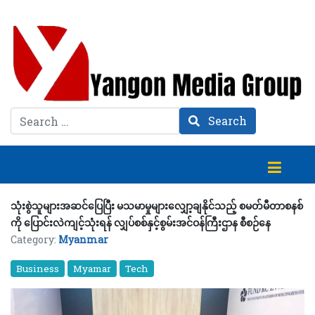
Search
Search
သုံးစွဲသူများအဆင်ပြေပြီး မသမာမှုများလျှော့ချနိုင်သည့် စမတ်မီတာစနစ်
ကို ပြောင်းလဲကျင့်သုံးရန် လျှပ်စစ်နှင့်စွမ်းအင်ဝန်ကြီးဌာန စီစဉ်နေ
Category:
Myanmar
Business
Myamar
Tech