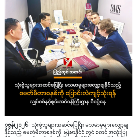
၇ဇွန်၊၂၀၂၆
- သုံးစွဲသူများအဆင်ပြေပြီး မသမာမှုများလျှော့ချ
နိုင်သည့် စမတ်မီတာစနစ်ကို မြန်မာနိုင်ငံ တွင် စတင် အသုံးပြု