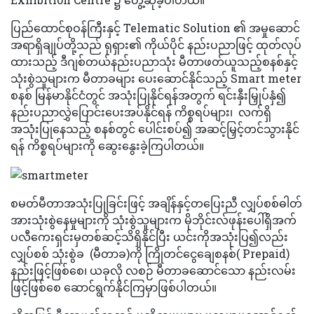
ပြည်ထောင်စုဝန်ကြီးနှင့် Telematic Solution ၏ အမှုဆောင်
အရာရှိချုပ်တို့သည် ရုရှား၏ ကိုယ်ပိုင် နည်းပညာဖြင့် ထုတ်လုပ်
ထားသည့် ဒီဂျစ်တယ်နည်းပညာသုံး မီတာဖတ်ယူသည့်စနစ်နှင့်
သုံးစွဲသူများက မီတာခများ ပေးဆောင်နိုင်သည့် Smart meter
စနစ် မြန်မာနိုင်ငံတွင် အသုံးပြုနိုင်ရန်အတွက် ရင်းနှီးမြှုပ်နှံ၍
နည်းပညာလွှဲပြောင်းပေးအပ်နိုင်ရန် ကိစ္စရပ်များ၊ လက်ရှိ
အသုံးပြုနေသည့် စနစ်တွင် ပေါင်းစပ်၍ အဆင့်မြှင့်တင်သွားနိုင်
ရန် ကိစ္စရပ်များကို ဆွေးနွေးခဲ့ကြပါတယ်။
စမတ်မီတာအသုံးပြုခြင်းဖြင့် အချိန်နှင့်တပြေးညီ လျှပ်စစ်ဓါတ်
အားသုံးစွဲနေမှုများကို သုံးစွဲသူများက မိုဘိုင်းလ်ဖုန်းပေါ်ရှိအက်
ပလီကေးရှင်းမှတစ်ဆင့်သိရှိနိုင်ပြီး ယင်းကိုအသုံးပြ၍လည်း
လျှပ်စစ် သုံးစွဲခ (မီတာခ)ကို ကြိုတင်ငွေချေစနစ်( Prepaid)
နည်းဖြင့်ဖြစ်စေ၊ ယခုလို လစဉ် မီတာခဆောင်သော နည်းလမ်း
ဖြင့်ဖြစ်စေ ဆောင်ရွက်နိုင်ကြမှာဖြစ်ပါတယ်။