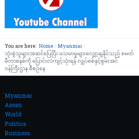
You are here:
Home
Myanmar
သုံးစွဲသူများအဆင်ပြေပြီး မသမာမှုများလျှော့ချနိုင်သည့် စမတ်
မီတာစနစ်ကို ပြောင်းလဲကျင့်သုံးရန် လျှပ်စစ်နှင့်စွမ်းအင်
ဝန်ကြီးဌာန စီစဉ်နေ
Myanmar
Asean
World
Politics
Business