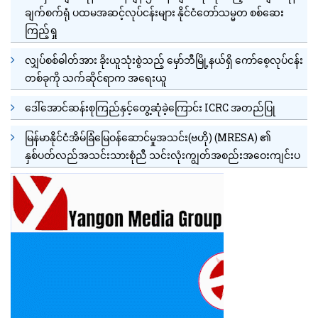
ချက်စက်ရုံ ပထမအဆင့်လုပ်ငန်းများ နိုင်ငံတော်သမ္မတ စစ်ဆေး
ကြည့်ရှု
လျှပ်စစ်ဓါတ်အား ခိုးယူသုံးစွဲသည့် မှော်ဘီမြို့နယ်ရှိ ကော်စေ့လုပ်ငန်း
တစ်ခုကို သက်ဆိုင်ရာက အရေးယူ
ဒေါ်အောင်ဆန်းစုကြည်နှင့်တွေ့ဆုံခဲ့ကြောင်း ICRC အတည်ပြု
မြန်မာနိုင်ငံအိမ်ခြံမြေဝန်ဆောင်မှုအသင်း(ဗဟို) (MRESA) ၏
နှစ်ပတ်လည်အသင်းသားစုံညီ သင်းလုံးကျွတ်အစည်းအဝေးကျင်းပ