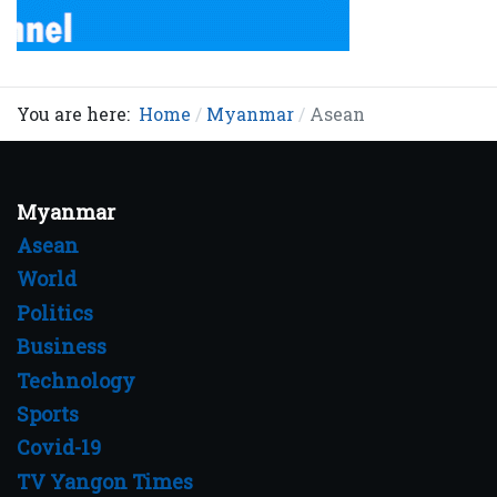
You are here:
Home
Myanmar
Asean
Myanmar
Asean
World
Politics
Business
Technology
Sports
Covid-19
TV Yangon Times