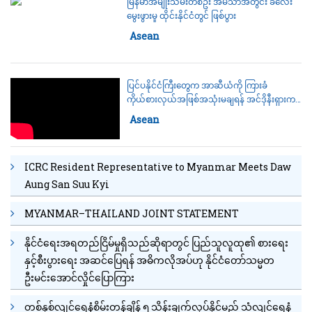
မြန်မာအမျိုးသမီးတစ်ဦး အိမ်သာအတွင်း ခလေး
မွေးဖွားမှု ထိုင်းနိုင်ငံတွင် ဖြစ်ပွား
Category:
Asean
ပြင်ပနိုင်ငံကြီးတွေက အာဆီယံကို ကြားခံ
ကိုယ်စားလှယ်အဖြစ်အသုံးမချရန် အင်ဒိုနီးရှားက
အာဆီယံအစည်းအဝေးတွင်ပြောကြား (ရုပ်သံ)
Category:
Asean
ICRC Resident Representative to Myanmar Meets Daw
Aung San Suu Kyi
MYANMAR–THAILAND JOINT STATEMENT
နိုင်ငံရေးအရတည်ငြိမ်မှုရှိသည်ဆိုရာတွင် ပြည်သူလူထု၏ စားရေး
နှင့်စီးပွားရေး အဆင်ပြေရန် အဓိကလိုအပ်ဟု နိုင်ငံတော်သမ္မတ
ဦးမင်းအောင်လှိုင်ပြောကြား
တစ်နှစ်လျင်ရေနံစိမ်းတန်ချိန် ၅ သိန်းချက်လုပ်နိုင်မည့် သံလျင်ရေနံ