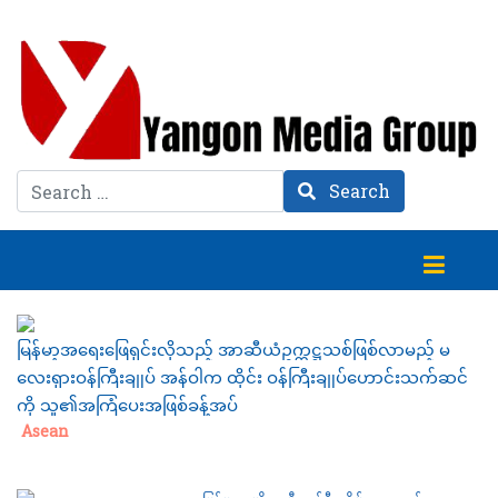
Search
Search
မြန်မာ့အရေးဖြေရှင်းလိုသည့် အာဆီယံဥက္ကဋ္ဌသစ်ဖြစ်လာမည့် မ
လေးရှားဝန်ကြီးချုပ် အန်ဝါက ထိုင်း ဝန်ကြီးချုပ်ဟောင်းသက်ဆင်
ကို သူ၏အကြံပေးအဖြစ်ခန့်အပ်
Category:
Asean