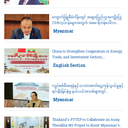
ကျောက်ဖြူစီမံကိန်းတွင် အများပြည်သူအကျိုးပြု
CSRလုပ်ငန်းများအတွက် အမေ ရိကန်ဒေါ်လာ
၃.၈သန်း မတည်ဆောင်ရွက်နေကြောင်း CITIC
Category:
Myanmar
Myanmar ပြောကြား
China to Strengthen Cooperation in Energy,
Trade, and Investment Sectors,
Ambassador Tells Myanmar Media
Category:
English Section
လျှပ်စစ်မီး၊ရေနံနှင့်သဘာဝဓာတ်ငွေ့၊ကုန်သွယ်မှုနှင့်
ရင်းနှီးမြှပ်နှံမှု နယ်ပယ်အသစ်များတွင်
အားကောင်းစွာ ပူးပေါင်းဆောင်ရွက်သွားမည်ဟု
Category:
Myanmar
တရုတ်သံအမတ်ကြီး Ms. Ma Jia ပြောကြား
Thailand's PTTEP to Collaborate on Aung
Theinkha M3 Project to Boost Myanmar's