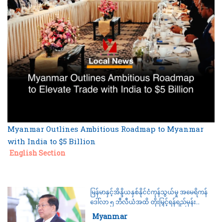
Myanmar Outlines Ambitious Roadmap to Myanmar
with India to $5 Billion
Category:
English Section
မြန်မာနှင့်အိန္ဒိယနှစ်နိုင်ငံကုန်သွယ်မှု အမေရိကန်
ဒေါ်လာ ၅ ဘီလီယံအထိ တိုးမြှင့်ရန်ရည်မှန်း
ဆောင်ရွက်မည်ဟု နိုင်ငံတော်သမ္မတ ဦးမင်း
Category:
Myanmar
အောင်လှိုင်ပြောကြား