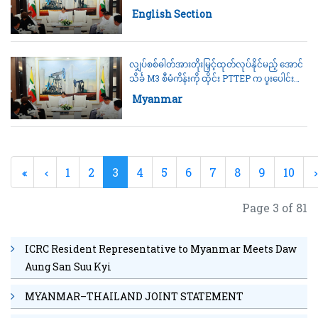
Electricity Production
Category:
English Section
လျှပ်စစ်ဓါတ်အားတိုးမြှင့်ထုတ်လုပ်နိုင်မည့် အောင်
သိင်္ခ M3 စီမံကိန်းကို ထိုင်း PTTEP က ပူးပေါင်း
ဆောင်ရွက်မည်
Category:
Myanmar
1
2
3
4
5
6
7
8
9
10
Page 3 of 81
ICRC Resident Representative to Myanmar Meets Daw
Aung San Suu Kyi
MYANMAR–THAILAND JOINT STATEMENT