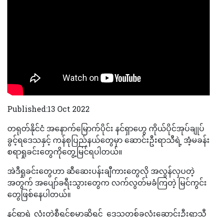
Published:13 Oct 2022
တရုတ်နိုင်ငံ အနောက်မြောက်ပိုင်း နင်ရှာဟွေ ကိုယ်ပိုင်အုပ်ချုပ်
ခွင့်ရဒေသနှင့် ကန်စုပြည်နယ်တွေမှာ ဆောင်းဦးရာသီရဲ့ အံ့မခန်း
စရာရှုခင်းတွေကိုတွေ့မြင်ရပါတယ်။
အဲဒီရှုခင်းတွေဟာ ဆီဆေးပန်းချီကားတွေလို အလွန်လှပတဲ့
အတွက် အပျော်ခရီးသွားတွေက လက်လွတ်မခံကြတဲ့ မြင်ကွင်း
တွေဖြစ်နေပါတယ်။
နင်ရှာရဲ့ လုံးတဲစီရင်စုမှာဆိုရင် ဒေသတစ်ခုလုံးဆောင်းဦးရာသီ