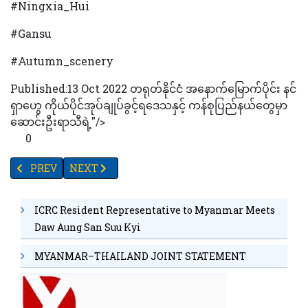
#Ningxia_Hui
#Gansu
#Autumn_scenery
Published:13 Oct 2022 တရုတ်နိုင်ငံ အနောက်မြောက်ပိုင်း နင်
ရှာဟွေ ကိုယ်ပိုင်အုပ်ချုပ်ခွင့်ရဒေသနှင့် ကန်စုပြည်နယ်တွေမှာ
ဆောင်းဦးရာသီရဲ့"/>
0
PREVIOUS ARTICLE: ခေတ်မီဆိုရှယ်လစ်တရုတ်နိုင်ငံကို ညီညွတ်စွာတည်
NEXT ARTICLE: လွယ်ဂျယ် - လားရင်း နယ်စပ်လမ်းကြောင်းတ
PREV
NEXT
ICRC Resident Representative to Myanmar Meets
Daw Aung San Suu Kyi
MYANMAR–THAILAND JOINT STATEMENT