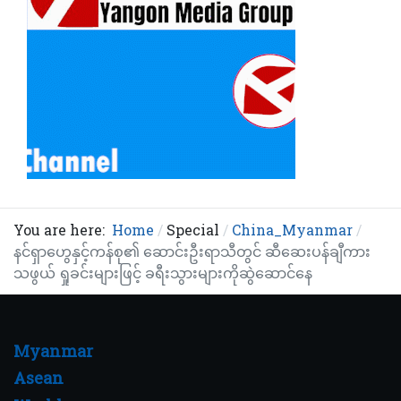
You are here:
Home
Special
China_Myanmar
နင်ရှာဟွေနှင့်ကန်စု၏ ဆောင်းဦးရာသီတွင် ဆီဆေးပန်ချီကား
သဖွယ် ရှုခင်းများဖြင့် ခရီးသွားများကိုဆွဲဆောင်နေ
Myanmar
Asean