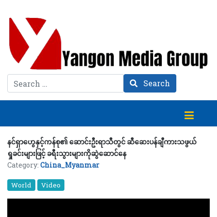
Search
Search
နင်ရှာဟွေနှင့်ကန်စု၏ ဆောင်းဦးရာသီတွင် ဆီဆေးပန်ချီကားသဖွယ်
ရှုခင်းများဖြင့် ခရီးသွားများကိုဆွဲဆောင်နေ
Category:
China_Myanmar
World
Video