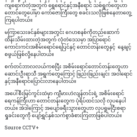
ကျရောက်တဲ့အတွက် ရွှေရောင်နှင့်အနီရောင် သစ်ရွက်တွေဟာ
တောင်တွေပေါ်မှာ ကော်ဇောကြီးတွေ စခင်းသလိုဖြစ်နေတာတွေ့
ကြရပါတယ်။
မကြာသေးခင်နှစ်များအတွင်း ဂေဟစနစ်ကိုတည်ဆောက်
ထိန်းသိမ်းထားတဲ့အတွက် လုံတဲဒေသမှာ အပြာရောင်
ကောင်းကင်၊အစိမ်းရောင်ရေပြင်နှင့် တောင်တန်းတွေနှင့် နေ့ချင့်
စဖွယ်ဖြစ်လို့နေပါတယ်။
စက်တင်ဘာလလယ်ကစပြီး အစိမ်းရောင်တောင်တန်းတွေဟာ
ဆောင်းဦးရာသီ အရွက်တွေကြောင့် ဖြည်းဖြည်းချင်း အဝါရောင်
နှင့်အနီရောင်ပြောင်းလာနေပါတယ်။
အပေါ်စီးမြင်ကွင်းထဲမှာ ကျီမားဟဲလျန်တင်းရဲ့ အစိမ်းရောင်
ရေကန်ကြီးဟာ တောင်တန်းတွေက ပုံရိပ်ထင်သလို လှပနေပါ
တယ်။ အဲဒါကြောင့် အပျော်ခရီးသွားတွေဟာ လှပရှုမငြီးစရာ
ရှုခင်းတွေကို ပျော်ရွှင်နှစ်သက်စွာခံစားကြတာဖြစ်ပါတယ်။
Source CCTV+