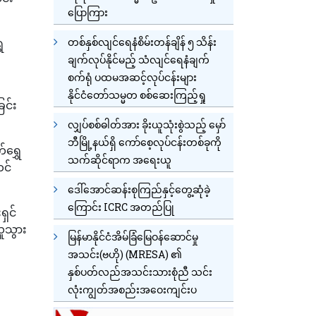
ပြောကြား
တစ်နှစ်လျင်ရေနံစိမ်းတန်ချိန် ၅ သိန်း
ေ
ချက်လုပ်နိုင်မည့် သံလျင်ရေနံချက်
စက်ရုံ ပထမအဆင့်လုပ်ငန်းများ
နိုင်ငံတော်သမ္မတ စစ်ဆေးကြည့်ရှု
ြင်း
လျှပ်စစ်ဓါတ်အား ခိုးယူသုံးစွဲသည့် မှော်
ဘီမြို့နယ်ရှိ ကော်စေ့လုပ်ငန်းတစ်ခုကို
ရွှေ
သက်ဆိုင်ရာက အရေးယူ
တင်
ဒေါ်အောင်ဆန်းစုကြည်နှင့်တွေ့ဆုံခဲ့
ကြောင်း ICRC အတည်ပြု
ရှင်
ူသွား
မြန်မာနိုင်ငံအိမ်ခြံမြေဝန်ဆောင်မှု
အသင်း(ဗဟို) (MRESA) ၏
နှစ်ပတ်လည်အသင်းသားစုံညီ သင်း
လုံးကျွတ်အစည်းအဝေးကျင်းပ