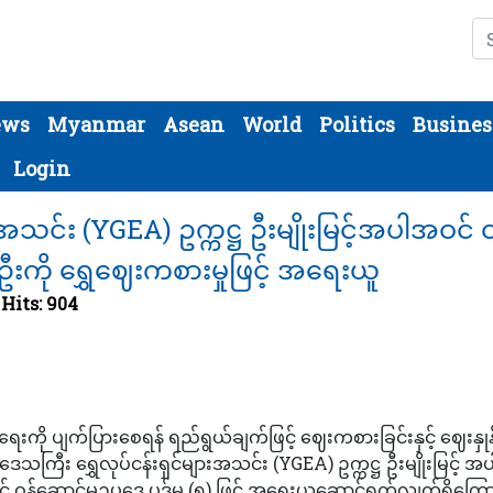
Se
ews
Myanmar
Asean
World
Politics
Busines
Login
ားအသင်း (YGEA) ဥက္ကဋ္ဌ ဦးမျိုးမြင့်အပါအဝင် 
၃ ဦးကို ရွှေဈေးကစားမှုဖြင့် အရေးယူ
Hits: 904
းကို ပျက်ပြားစေရန် ရည်ရွယ်ချက်ဖြင့် ဈေးကစားခြင်းနှင့် ဈေးနှုန်း
်းဒေသကြီး ရွှေလုပ်ငန်းရှင်များအသင်း (YGEA) ဥက္ကဋ္ဌ ဦးမျိုးမြင့် 
့် ဝန်ဆောင်မှုဥပဒေ ပုဒ်မ (၅) ဖြင့် အရေးယူဆောင်ရွက်လျက်ရှိကြော