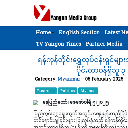
Home
English Section
Latest N
TV Yangon Times
Partner Media
ရန်ကုန်တိုင်းရွှေလုပ်ငန်းရှင်မျ
ပိုင်းတာဝန်ရှိသူ 
Category:
Myanmar
05 February 2026
Business
Politics
Myamar
နေပြည်တော်၊ ဖေဖော်ဝါရီ ၅၊၂၀၂၅
ပြည်တွင်းရွှေဈေးကွက်အတွင်း ဈေးနှုန်းတည်ငြိမ်ရေ
တင်ရောင်းချခြင်းများ ပြုလုပ်ခဲ့သည့် ရန်ကုန်တိုင
အသင်းတာဝန်ရှိသူ (၃) ဦးကို အရေးကြီးကုန်စည်နှင