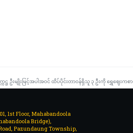
စ်သစ်ကူးရုံးပိတ်ရက်ကာလအတွင်း အထူးရထားများပြေးဆွဲမည်
ဲ့ နေ့စဉ်သတင်းအစီအစဉ်(တိုက်ရိုက်)
္ကဋ္ဌ ဦးမျိုးမြင့်အပါအဝင် ထိပ်ပိုင်းတာဝန်ရှိသူ ၃ ဦးကို ရွှေဈေးကစာ
101, 1st Floor, Mahabandoola
abandoola Bridge),
Road, Pazundaung Township,