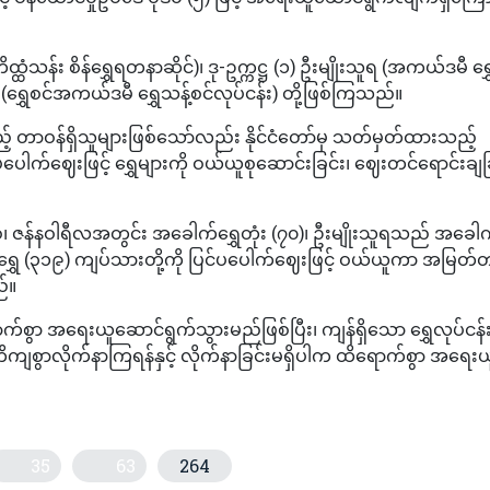
ထ္ထံသန်း စိန်ရွှေရတနာဆိုင်)၊ ဒု-ဥက္ကဋ္ဌ (၁) ဦးမျိုးသူရ (အကယ်ဒမီ ရွှ
န်း (ရွှေစင်အကယ်ဒမီ ရွှေသန့်စင်လုပ်ငန်း) တို့ဖြစ်ကြသည်။
့် တာဝန်ရှိသူများဖြစ်သော်လည်း နိုင်ငံတော်မှ သတ်မှတ်ထားသည့်
င်ပပေါက်ဈေးဖြင့် ရွှေများကို ဝယ်ယူစုဆောင်းခြင်း၊ ဈေးတင်ရောင်းချခ
်၊ ဇန်နဝါရီလအတွင်း အခေါက်ရွှေတုံး (၇၀)၊ ဦးမျိုးသူရသည် အခေါက်
ရွှေ (၃၁၉) ကျပ်သားတို့ကို ပြင်ပပေါက်ဈေးဖြင့် ဝယ်ယူကာ အမြတ်
ည်။
ာက်စွာ အရေးယူဆောင်ရွက်သွားမည်ဖြစ်ပြီး၊ ကျန်ရှိသော ရွှေလုပ်ငန်း
ကျစွာလိုက်နာကြရန်နှင့် လိုက်နာခြင်းမရှိပါက ထိရောက်စွာ အရေးယ
35
63
264