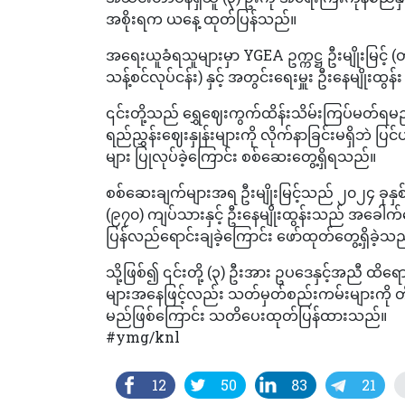
အစိုးရက ယနေ့ ထုတ်ပြန်သည်။
အရေးယူခံရသူများမှာ YGEA ဥက္ကဋ္ဌ ဦးမျိုးမြင့် (တိ
သန့်စင်လုပ်ငန်း) နှင့် အတွင်းရေးမှူး ဦးနေမျိုးထွ
၎င်းတို့သည် ရွှေဈေးကွက်ထိန်းသိမ်းကြပ်မတ်ရမည
ရည်ညွှန်းဈေးနှုန်းများကို လိုက်နာခြင်းမရှိဘဲ ပြ
များ ပြုလုပ်ခဲ့ကြောင်း စစ်ဆေးတွေ့ရှိရသည်။
စစ်ဆေးချက်များအရ ဦးမျိုးမြင့်သည် ၂၀၂၄ ခုနှစ
(၉၇၀) ကျပ်သားနှင့် ဦးနေမျိုးထွန်းသည် အခေါက်
ပြန်လည်ရောင်းချခဲ့ကြောင်း ဖော်ထုတ်တွေ့ရှိခဲ့သ
သို့ဖြစ်၍ ၎င်းတို့ (၃) ဦးအား ဥပဒေနှင့်အညီ ထိရေ
များအနေဖြင့်လည်း သတ်မှတ်စည်းကမ်းများကို တိ
မည်ဖြစ်ကြောင်း သတိပေးထုတ်ပြန်ထားသည်။
#ymg/knl
12
50
83
21