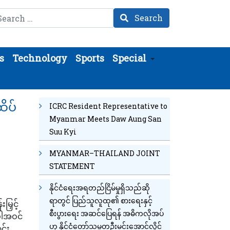
arch
Search
s
Technology
Sports
Special
ထိပ်
ICRC Resident Representative to
Myanmar Meets Daw Aung San
Suu Kyi
MYANMAR–THAILAND JOINT
STATEMENT
နိုင်ငံရေးအရတည်ငြိမ်မှုရှိသည်ဆို
ရာတွင် ပြည်သူလူထု၏ စားရေးနှင့်
မြှင့်
စီးပွားရေး အဆင်ပြေရန် အဓိကလိုအပ်
အပါအဝင်
ဟု နိုင်ငံတော်သမ္မတဦးမင်းအောင်လှိုင်
င်း