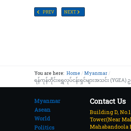
PREVIOUS ARTICLE: ပြည်ထောင်စုနေ့နှင့် တရုတ်နှ
NEXT ARTICLE: TV YANGON TIMES ရ
PREV
NEXT
You are here:
Home
Myanmar
ရန်ကုန်တိုင်းရွှေလုပ်ငန်းရှင်များအသင်း (YGEA) ဥက
Contact Us
Myanmar
Asean
Building D, No.
World
Tower(Near Mah
Mahabandoola 
Politics