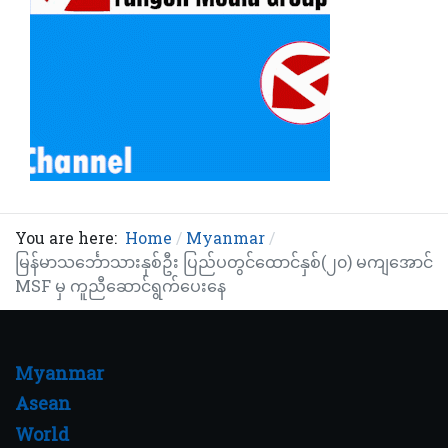
You are here:
Home
Myanmar
မြန်မာသင်္ဘောသားနှစ်ဦး ပြည်ပတွင်ထောင်နှစ်(၂၀) မကျအောင်
MSF မှ ကူညီဆောင်ရွက်ပေးနေ
Myanmar
Asean
World