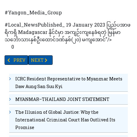
#Yangon_Media_Group
#Local_NewsPublished_ 19 January 2023 ပြည်ပအာဖ
ရိကရှိ Madagascar နိုင်ငံမှာ အကျဉ်းကျနေခံရတဲ့ မြန်မာ
သင်္ဘောသားနှစ်ဦးထောင်ဒဏ်နှစ်(၂၀) မကျအောင်"/>
0
PREVIOUS ARTICLE: ပြည်တွင်းအထည်ချုပ်စက်ရုံ တစ်ဝက်လောက်သည
NEXT ARTICLE: ထိုင်းနယ်စပ်မှပြန်ဝင်မည့်သူများ ကိုဗစ်လက္ခဏာ
PREV
NEXT
ICRC Resident Representative to Myanmar Meets
Daw Aung San Suu Kyi
MYANMAR–THAILAND JOINT STATEMENT
The Illusion of Global Justice: Why the
International Criminal Court Has Outlived Its
Promise