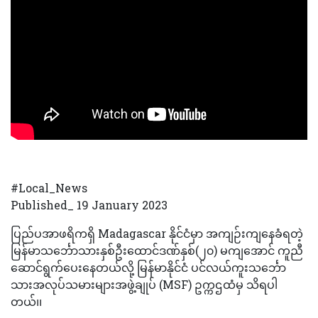
#Local_News
Published_ 19 January 2023
ပြည်ပအာဖရိကရှိ Madagascar နိုင်ငံမှာ အကျဉ်းကျနေခံရတဲ့
မြန်မာသင်္ဘောသားနှစ်ဦးထောင်ဒဏ်နှစ်(၂၀) မကျအောင် ကူညီ
ဆောင်ရွက်ပေးနေတယ်လို့ မြန်မာနိုင်ငံ ပင်လယ်ကူးသင်္ဘော
သားအလုပ်သမားများအဖွဲ့ချုပ် (MSF) ဥက္ကဌထံမှ သိရပါ
တယ်၊၊