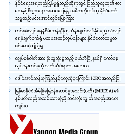
နိုင်ငံရေးအရတည်ငြိမ်မှုရှိသည်ဆိုရာတွင် ပြည်သူလူထု၏ စား
ရေးနှင့်စီးပွားရေး အဆင်ပြေရန် အဓိကလိုအပ်ဟု နိုင်ငံတော်
သမ္မတဦးမင်းအောင်လှိုင်ပြောကြား
တစ်နှစ်လျင်ရေနံစိမ်းတန်ချိန် ၅ သိန်းချက်လုပ်နိုင်မည့် သံလျင်
ရေနံချက်စက်ရုံ ပထမအဆင့်လုပ်ငန်းများ နိုင်ငံတော်သမ္မတ
စစ်ဆေးကြည့်ရှု
လျှပ်စစ်ဓါတ်အား ခိုးယူသုံးစွဲသည့် မှော်ဘီမြို့နယ်ရှိ ကော်စေ့
လုပ်ငန်းတစ်ခုကို သက်ဆိုင်ရာက အရေးယူ
ဒေါ်အောင်ဆန်းစုကြည်နှင့်တွေ့ဆုံခဲ့ကြောင်း ICRC အတည်ပြု
မြန်မာနိုင်ငံအိမ်ခြံမြေဝန်ဆောင်မှုအသင်း(ဗဟို) (MRESA) ၏
နှစ်ပတ်လည်အသင်းသားစုံညီ သင်းလုံးကျွတ်အစည်းအဝေး
ကျင်းပ