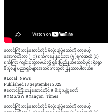
တောင်ကြီးတန်ဆောင်တိုင် မီးပုံးပျံပွဲတော်ကို လာမယ့်
အောက်တိုဘာ (၂၉) ရက်ကနေ နိုဝင်ဘာ (၅ )ရက်အထိ (၈)
ရက်ကြာ ကျင်းပသွားမယ်လို့ ရှမ်းပြည်နယ်တောင်ပိုင်း ရိုးရုာ
မီးပုံးပျံ ပညာရှင်များအသင်းကထုတ်ပြန်ထားပါတယ်။
#Local_News
Published 13 September 2025
#တောင်ကြီးတန်ဆောင်တိုင် # မီးပုံးပျံပွဲတော်
#YMG/SW #Yangon_Times
တောင်ကြီးတန်ဆောင်တိုင် မီးပုံးပျံပွဲတော်ကို လာမယ့်