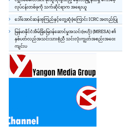
လုပ်ငန်းတစ်ခုကို သက်ဆိုင်ရာက အရေးယူ
ဒေါ်အောင်ဆန်းစုကြည်နှင့်တွေ့ဆုံခဲ့ကြောင်း ICRC အတည်ပြု
မြန်မာနိုင်ငံအိမ်ခြံမြေဝန်ဆောင်မှုအသင်း(ဗဟို) (MRESA) ၏
နှစ်ပတ်လည်အသင်းသားစုံညီ သင်းလုံးကျွတ်အစည်းအဝေး
ကျင်းပ