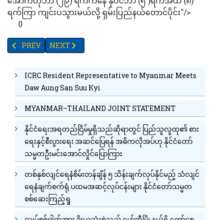
အောက်တိုဘာ (၂၉) ရက်ကနေ နိုဝင်ဘာ (၅ )ရက်အထိ (၈)
ရက်ကြာ ကျင်းပသွားမယ်လို့ ရှမ်းပြည်နယ်တောင်ပိုင်း"/>
0
PREVIOUS ARTICLE: ပြန်လည်ဖွင့်လှစ်ခဲ့သည့် SAFE FOOD FROM SA
NEXT ARTICLE: TV YANGON TIMES ရဲ့ နေ့စဉ်သတင်းအစ
PREV
NEXT
ICRC Resident Representative to Myanmar Meets
Daw Aung San Suu Kyi
MYANMAR–THAILAND JOINT STATEMENT
နိုင်ငံရေးအရတည်ငြိမ်မှုရှိသည်ဆိုရာတွင် ပြည်သူလူထု၏ စား
ရေးနှင့်စီးပွားရေး အဆင်ပြေရန် အဓိကလိုအပ်ဟု နိုင်ငံတော်
သမ္မတဦးမင်းအောင်လှိုင်ပြောကြား
တစ်နှစ်လျင်ရေနံစိမ်းတန်ချိန် ၅ သိန်းချက်လုပ်နိုင်မည့် သံလျင်
ရေနံချက်စက်ရုံ ပထမအဆင့်လုပ်ငန်းများ နိုင်ငံတော်သမ္မတ
စစ်ဆေးကြည့်ရှု
လျှပ်စစ်ဓါတ်အား ခိုးယူသုံးစွဲသည့် မှော်ဘီမြို့နယ်ရှိ ကော်စေ့