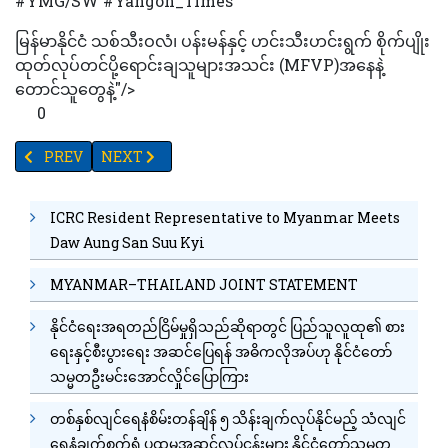
#YMG/SW #Yangon_Times
မြန်မာနိုင်ငံ သစ်သီးဝလံ၊ ပန်းမန်နှင့် ဟင်းသီးဟင်းရွက် စိုက်ပျိုး
ထုတ်လုပ်တင်ပို့ရောင်းချသူများအသင်း (MFVP)အနေနဲ့
တောင်သူတွေနဲ့"/>
0
PREVIOUS ARTICLE: “မျိုးဥအိမ် ရေအိတ်တည်ခြင်းရောဂါ” (PCOS) အား “
NEXT ARTICLE: စက်သုံးဆီတစ်လီတာ (၂၅၀)ကျပ်ကျော
PREV
NEXT
ICRC Resident Representative to Myanmar Meets
Daw Aung San Suu Kyi
MYANMAR–THAILAND JOINT STATEMENT
နိုင်ငံရေးအရတည်ငြိမ်မှုရှိသည်ဆိုရာတွင် ပြည်သူလူထု၏ စား
ရေးနှင့်စီးပွားရေး အဆင်ပြေရန် အဓိကလိုအပ်ဟု နိုင်ငံတော်
သမ္မတဦးမင်းအောင်လှိုင်ပြောကြား
တစ်နှစ်လျင်ရေနံစိမ်းတန်ချိန် ၅ သိန်းချက်လုပ်နိုင်မည့် သံလျင်
ရေနံချက်စက်ရုံ ပထမအဆင့်လုပ်ငန်းများ နိုင်ငံတော်သမ္မတ