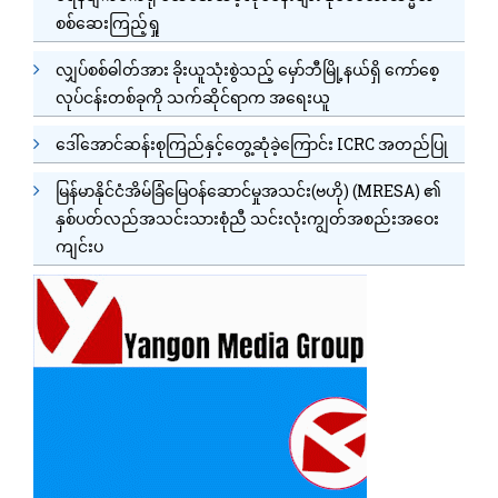
စစ်ဆေးကြည့်ရှု
လျှပ်စစ်ဓါတ်အား ခိုးယူသုံးစွဲသည့် မှော်ဘီမြို့နယ်ရှိ ကော်စေ့
လုပ်ငန်းတစ်ခုကို သက်ဆိုင်ရာက အရေးယူ
ဒေါ်အောင်ဆန်းစုကြည်နှင့်တွေ့ဆုံခဲ့ကြောင်း ICRC အတည်ပြု
မြန်မာနိုင်ငံအိမ်ခြံမြေဝန်ဆောင်မှုအသင်း(ဗဟို) (MRESA) ၏
နှစ်ပတ်လည်အသင်းသားစုံညီ သင်းလုံးကျွတ်အစည်းအဝေး
ကျင်းပ