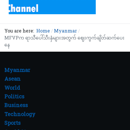
You are here:
Home
Myanmar
MFVPက ရာသီပေါ်သီးနှံများအတွက် ဈေးကွက်ချိတ်ဆက်ပေး
နေ
Myanmar
Asean
World
Politics
Business
Technology
Sports