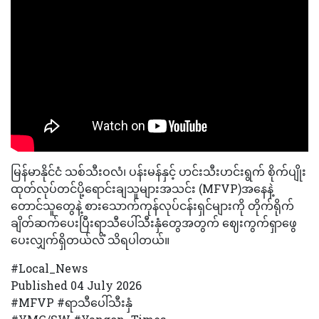
မြန်မာနိုင်ငံ သစ်သီးဝလံ၊ ပန်းမန်နှင့် ဟင်းသီးဟင်းရွက် စိုက်ပျိုး
ထုတ်လုပ်တင်ပို့ရောင်းချသူများအသင်း (MFVP)အနေနဲ့
တောင်သူတွေနဲ့ စားသောက်ကုန်လုပ်ငန်းရှင်များကို တိုက်ရိုက်
ချိတ်ဆက်ပေးပြီးရာသီပေါ်သီးနှံတွေအတွက် ဈေးကွက်ရှာဖွေ
ပေးလျှက်ရှိတယ်လိံ သိရပါတယ်။
#Local_News
Published 04 July 2026
#MFVP #ရာသီပေါ်သီးနှံ