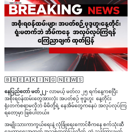
🄱🅁🄴🄰🄺🄸🄽🄶 🄽🄴🅆🅂
နေပြည်တော် မတ်၂၂-
လာမယ့် မတ်လ ၂၅ ရက်နေ့ကစပြီး
အစိုးရဝန်ထမ်းတွေအားလုံး အပတ်စဉ် ဗုဒ္ဓဟူး နေ့တိုင်း
ရုံးတက်စရာမလိုဘဲ မိမိတို့ရဲ့ နေအိမ်တွေကနေပဲ အလုပ်လုပ်ကြ
ရတော့မှာ ဖြစ်ပါတယ်။
အမျိုးသားကာကွယ်ရေးနဲ့ လုံခြုံရေးကောင်စီကနေ စက်သုံးဆီ
ချွေတာရေးအတွက် အသစ်ထုတ်ပြန်လိုက် တဲ့ ညွှန်ကြားချက်