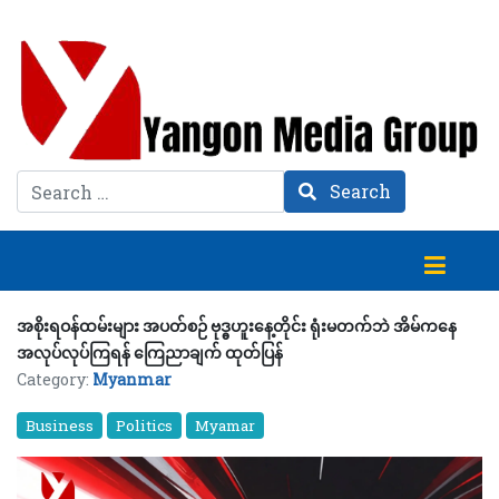
Search
Search
အစိုးရဝန်ထမ်းများ အပတ်စဉ် ဗုဒ္ဓဟူးနေ့တိုင်း ရုံးမတက်ဘဲ အိမ်ကနေ
အလုပ်လုပ်ကြရန် ကြေညာချက် ထုတ်ပြန်
Category:
Myanmar
Business
Politics
Myamar