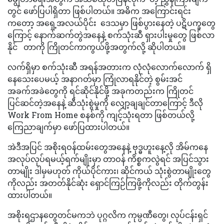
တွင် ဖော်ပြပါရှိတာ ဖြစ်ပါတယ်။ အဓိက အကြောင်းရင်း
ကတော့ အရှေ့အလယ်ပိုင်း ဒေသမှာ ဖြစ်ပွားနေတဲ့ ပဋိပက္ခတွေ
ကြောင့် နောက်ဆက်တွဲအနေနဲ့ စက်သုံးဆီ ရှားပါးမှုတွေ ဖြစ်လာ
နိုင် တာကို ကြိုတင်ကာကွယ်ဖို့အတွက်လို့ ဆိုပါတယ်။
လက်ရှိမှာ စက်သုံးဆီ အရန်အတားက လုံလုံလောက်လောက် ရှိ
နေသေးပေမယ့် အနာဂတ်မှာ ကြုံလာရနိုင်တဲ့ စွမ်းအင်
အခက်အခဲတွေကို ရင်ဆိုင်နိုင်ဖို့ အခုကတည်းက ကြိုတင်
ပြင်ဆင်တဲ့အနေနဲ့ ဆီသုံးစွဲမှုကို လျှော့ချချင်တာကြောင့် ဒီလို
Work From Home စနစ်ကို ကျင့်သုံးရတာ ဖြစ်တယ်လို့
ကြေညာချက်မှာ ဖော်ပြထားပါတယ်။
အဲဒီအပြင် အစိုးရဝန်ထမ်းတွေအနေနဲ့ ဗုဒ္ဓဟူးနေ့လို အိမ်ကနေ
အလုပ်လုပ်ရမယ့်ရက်မျိုးမှာ တာဝန် ကိစ္စကလွဲရင် အပြင်သွား
တာမျိုး ဒါမှမဟုတ် ကိုယ်ပိုင်ကား၊ ဆိုင်ကယ် သုံးစွဲတာမျိုးတွေ
ကိုလည်း အတတ်နိုင်ဆုံး ရှောင်ကြဉ်ကြဖို့ကိုလည်း တိုက်တွန်း
ထားပါတယ်။
အစိုးရဌာနတွေတင်မကဘဲ ပုဂ္ဂလိက ကုမ္ပဏီတွေ၊ လုပ်ငန်းရှင်