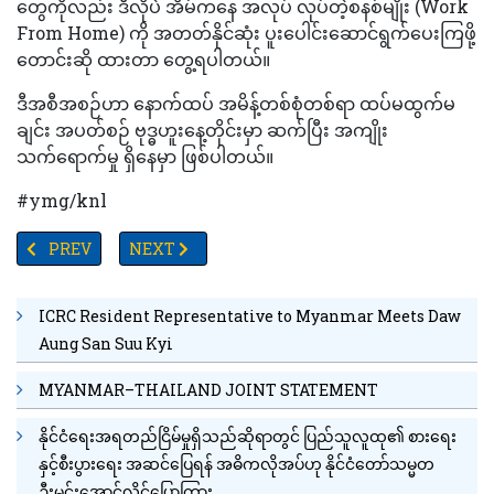
တွေကိုလည်း ဒီလိုပဲ အိမ်ကနေ အလုပ် လုပ်တဲ့စနစ်မျိုး (Work
From Home) ကို အတတ်နိုင်ဆုံး ပူးပေါင်းဆောင်ရွက်ပေးကြဖို့
တောင်းဆို ထားတာ တွေ့ရပါတယ်။
ဒီအစီအစဉ်ဟာ နောက်ထပ် အမိန့်တစ်စုံတစ်ရာ ထပ်မထွက်မ
ချင်း အပတ်စဉ် ဗုဒ္ဓဟူးနေ့တိုင်းမှာ ဆက်ပြီး အကျိုး
သက်ရောက်မှု ရှိနေမှာ ဖြစ်ပါတယ်။
#ymg/knl
PREVIOUS ARTICLE: စက်သုံးဆီဝယ်ယူမှုကို QR စနစ်ဖြင့် ကန့်သတ်မည်ဖြ
NEXT ARTICLE: စက်သုံးဆီ အခက်အခဲနှင့်ဈေးနှုန်းမြင့်
PREV
NEXT
ICRC Resident Representative to Myanmar Meets Daw
Aung San Suu Kyi
MYANMAR–THAILAND JOINT STATEMENT
နိုင်ငံရေးအရတည်ငြိမ်မှုရှိသည်ဆိုရာတွင် ပြည်သူလူထု၏ စားရေး
နှင့်စီးပွားရေး အဆင်ပြေရန် အဓိကလိုအပ်ဟု နိုင်ငံတော်သမ္မတ
ဦးမင်းအောင်လှိုင်ပြောကြား