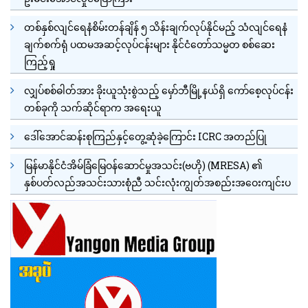
တစ်နှစ်လျင်ရေနံစိမ်းတန်ချိန် ၅ သိန်းချက်လုပ်နိုင်မည့် သံလျင်ရေနံ
ချက်စက်ရုံ ပထမအဆင့်လုပ်ငန်းများ နိုင်ငံတော်သမ္မတ စစ်ဆေး
ကြည့်ရှု
လျှပ်စစ်ဓါတ်အား ခိုးယူသုံးစွဲသည့် မှော်ဘီမြို့နယ်ရှိ ကော်စေ့လုပ်ငန်း
တစ်ခုကို သက်ဆိုင်ရာက အရေးယူ
ဒေါ်အောင်ဆန်းစုကြည်နှင့်တွေ့ဆုံခဲ့ကြောင်း ICRC အတည်ပြု
မြန်မာနိုင်ငံအိမ်ခြံမြေဝန်ဆောင်မှုအသင်း(ဗဟို) (MRESA) ၏
နှစ်ပတ်လည်အသင်းသားစုံညီ သင်းလုံးကျွတ်အစည်းအဝေးကျင်းပ