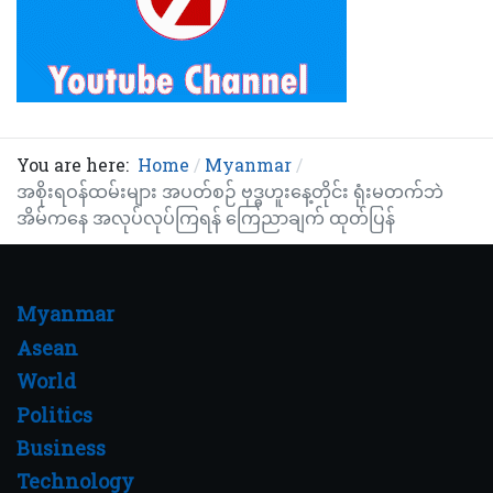
You are here:
Home
Myanmar
အစိုးရဝန်ထမ်းများ အပတ်စဉ် ဗုဒ္ဓဟူးနေ့တိုင်း ရုံးမတက်ဘဲ
အိမ်ကနေ အလုပ်လုပ်ကြရန် ကြေညာချက် ထုတ်ပြန်
Myanmar
Asean
World
Politics
Business
Technology