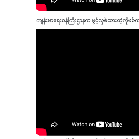
ကျန်းမာရေးဝန်ကြီးဌာနက ဖွင့်လှစ်ထားတဲ့ကို