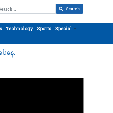
arch
Search
s
Technology
Sports
Special
အပ်နေ.