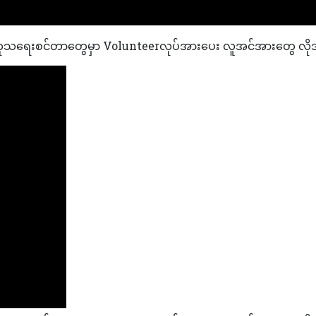
ဗစ်ကုသရေးစင်တာတွေမှာ Volunteerလုပ်အားပေး လူအင်အားတွေ လ