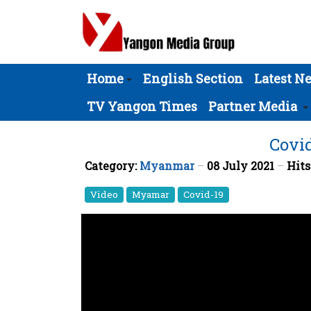
Home
English Section
Latest N
TV Yangon Times
Partner Media
Covid
Category:
Myanmar
08 July 2021
Hits
Video
Myamar
Covid-19