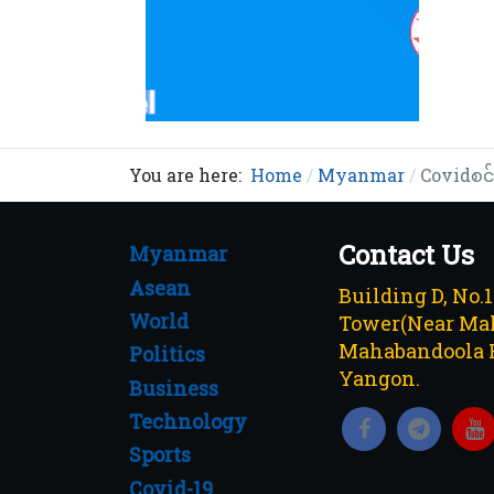
You are here:
Home
Myanmar
Covidစင်
Contact Us
Myanmar
Asean
Building D, No.
World
Tower(Near Mah
Mahabandoola 
Politics
Yangon.
Business
Technology
Sports
Covid-19