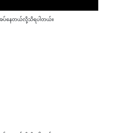
ိုအပ်နေတယ်လို့သိရပါတယ်။