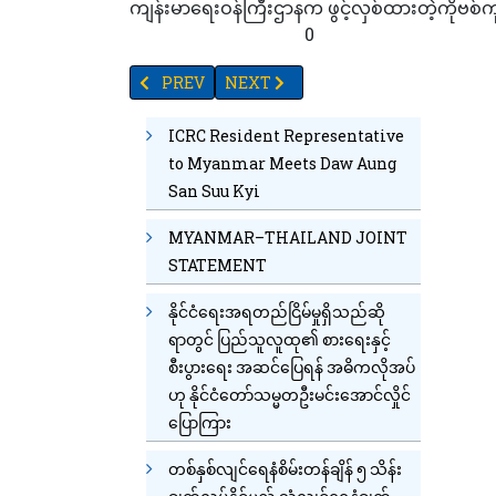
ကျန်းမာရေးဝန်ကြီးဌာနက ဖွင့်လှစ်ထားတဲ့ကို
94
59
73
38
61
9
0
PREVIOUS ARTICLE: တယ်လီနော်မြန်မာလုပ်ငန်းကို 
NEXT ARTICLE: တရားမဝင်ဆိုင်ကယ်များ 
PREV
NEXT
ICRC Resident Representative
to Myanmar Meets Daw Aung
San Suu Kyi
MYANMAR–THAILAND JOINT
STATEMENT
နိုင်ငံရေးအရတည်ငြိမ်မှုရှိသည်ဆို
ရာတွင် ပြည်သူလူထု၏ စားရေးနှင့်
စီးပွားရေး အဆင်ပြေရန် အဓိကလိုအပ်
ဟု နိုင်ငံတော်သမ္မတဦးမင်းအောင်လှိုင်
ပြောကြား
တစ်နှစ်လျင်ရေနံစိမ်းတန်ချိန် ၅ သိန်း