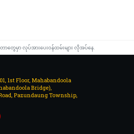
တာတွေမှာ လုပ်အားပေးဝန်ထမ်းများ လိုအပ်နေ.
101, 1st Floor, Mahabandoola
abandoola Bridge),
Road, Pazundaung Township,