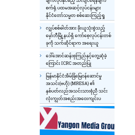
ချက်လုပ်နိုင်မည့် သံလျင်ရေနံချက်
စက်ရုံ ပထမအဆင့်လုပ်ငန်းများ
နိုင်ငံတော်သမ္မတ စစ်ဆေးကြည့်ရှု
လျှပ်စစ်ဓါတ်အား ခိုးယူသုံးစွဲသည့်
မှော်ဘီမြို့နယ်ရှိ ကော်စေ့လုပ်ငန်းတစ်
ခုကို သက်ဆိုင်ရာက အရေးယူ
ဒေါ်အောင်ဆန်းစုကြည်နှင့်တွေ့ဆုံခဲ့
ကြောင်း ICRC အတည်ပြု
မြန်မာနိုင်ငံအိမ်ခြံမြေဝန်ဆောင်မှု
အသင်း(ဗဟို) (MRESA) ၏
နှစ်ပတ်လည်အသင်းသားစုံညီ သင်း
လုံးကျွတ်အစည်းအဝေးကျင်းပ