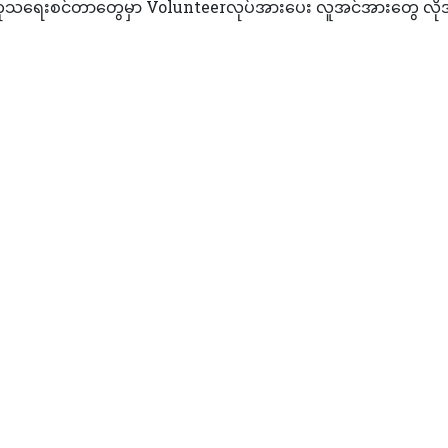
ဗစ်ကုသရေးစင်တာတွေမှာ Volunteerလုပ်အားပေး လူအင်အားတွေ လိ
လက်ဘနွန်ကုမ္ပဏီM1က ဒေါ်လာ၁၀၅သန်းဖြင့် ဝယ်ယူ
လိုင်စင်ပြုလုပ်ပေးမည်